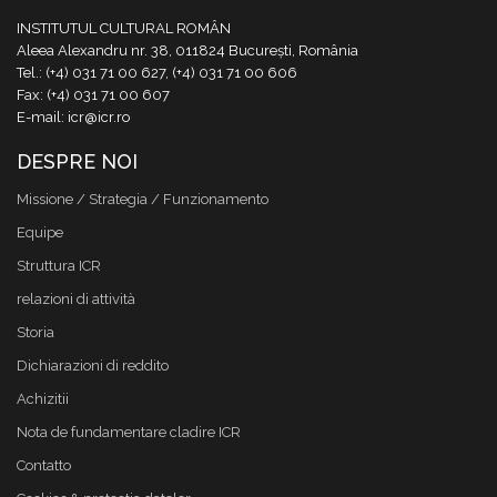
INSTITUTUL CULTURAL ROMÂN
Aleea Alexandru nr. 38, 011824 București, România
Tel.: (+4) 031 71 00 627, (+4) 031 71 00 606
Fax: (+4) 031 71 00 607
E-mail: icr@icr.ro
DESPRE NOI
Missione / Strategia / Funzionamento
Equipe
Struttura ICR
relazioni di attività
Storia
Dichiarazioni di reddito
Achizitii
Nota de fundamentare cladire ICR
Contatto