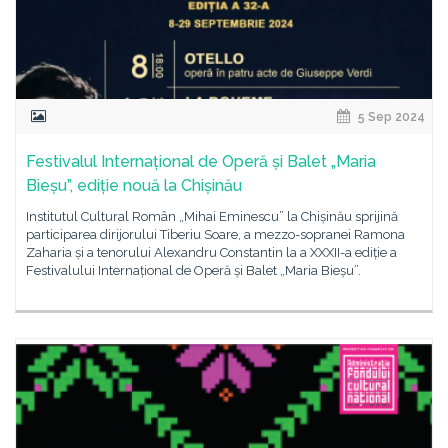
5 Sep 2024
Festivalul Internațional de Operă și Balet „Maria
Bieșu”, ediție nouă la Chișinău
Institutul Cultural Român „Mihai Eminescu” la Chișinău sprijină
participarea dirijorului Tiberiu Soare, a mezzo-sopranei Ramona
Zaharia și a tenorului Alexandru Constantin la a XXXII-a ediție a
Festivalului Internațional de Operă și Balet „Maria Bieșu”.