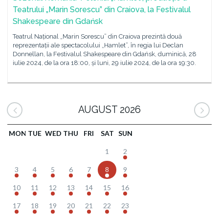
Teatrului „Marin Sorescu” din Craiova, la Festivalul
Shakespeare din Gdańsk
Teatrul Național „Marin Sorescu” din Craiova prezintă două
reprezentații ale spectacolului „Hamlet”, în regia lui Declan
Donnellan, la Festivalul Shakespeare din Gdańsk, duminică, 28
iulie 2024, de la ora 18:00, și luni, 29 iulie 2024, de la ora 19:30.
AUGUST 2026
MON
TUE
WED
THU
FRI
SAT
SUN
1
2
3
4
5
6
7
8
9
10
11
12
13
14
15
16
17
18
19
20
21
22
23