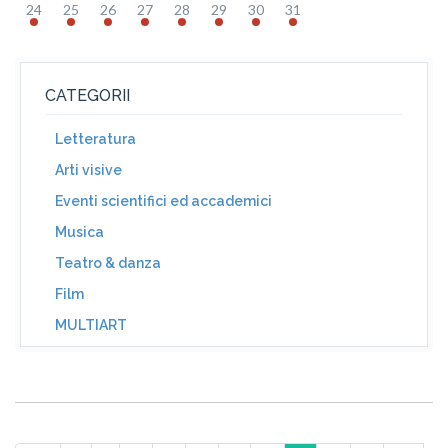
24
25
26
27
28
29
30
31
CATEGORII
Letteratura
Arti visive
Eventi scientifici ed accademici
Musica
Teatro & danza
Film
MULTIART