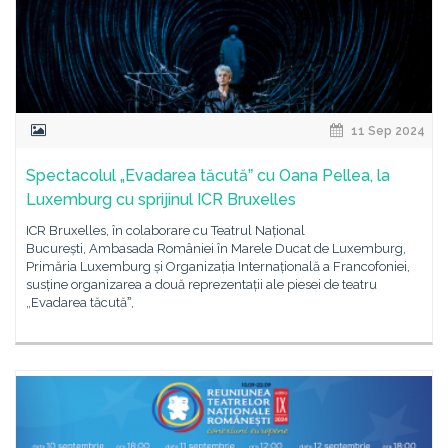
11 Sep 2024
Spectacolul „Evadarea tăcutăˮ cu Oana Pellea, la
Luxemburg cu sprijinul ICR Bruxelles
ICR Bruxelles, în colaborare cu Teatrul Național
București, Ambasada României în Marele Ducat de Luxemburg,
Primăria Luxemburg și Organizația Internațională a Francofoniei,
susține organizarea a două reprezentații ale piesei de teatru
„Evadarea tăcutăˮ,