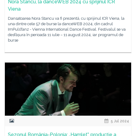
Nora Stancu, la danceWEB 2024 cu sprijinul ICR
Viena
Dansatoarea Nora Stancu va fi prezentă, cu sprijinul ICR Viena, la
una dintre cele 57 de burse la danceWEB 2024, din cadrul
ImPulsTanz - Vienna International Dance Festival. Festivalul se va
desfășura în perioada 11 iulie – 11 august 2024, iar programul de
burse
5 Jul 2024
Sezonul România-Polonia: „Hamlet”, producție a