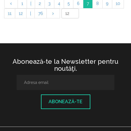
1
|
2
3
4
5
6
7
8
9
10
11
12
|
76
Abonează-te la Newsletter pentru
noutăţi.
ABONEAZĂ-TE