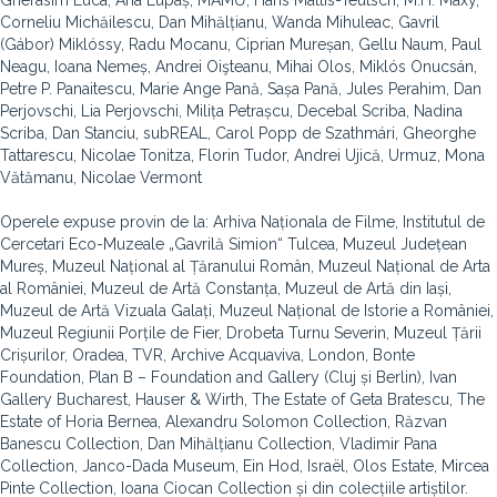
Gherasim Luca, Ana Lupaș, MAMŰ, Hans Mattis-Teutsch, M.H. Maxy,
Corneliu Michăilescu, Dan Mihălțianu, Wanda Mihuleac, Gavril
(Gábor) Miklóssy, Radu Mocanu, Ciprian Mureșan, Gellu Naum, Paul
Neagu, Ioana Nemeș, Andrei Oişteanu, Mihai Olos, Miklós Onucsán,
Petre P. Panaitescu, Marie Ange Pană, Sașa Pană, Jules Perahim, Dan
Perjovschi, Lia Perjovschi, Milița Petrașcu, Decebal Scriba, Nadina
Scriba, Dan Stanciu, subREAL, Carol Popp de Szathmári, Gheorghe
Tattarescu, Nicolae Tonitza, Florin Tudor, Andrei Ujică, Urmuz, Mona
Vătămanu, Nicolae Vermont
Operele expuse provin de la: Arhiva Naționala de Filme, Institutul de
Cercetari Eco-Muzeale „Gavrilă Simion“ Tulcea, Muzeul Județean
Mureș, Muzeul Național al Țăranului Român, Muzeul Național de Arta
al României, Muzeul de Artă Constanța, Muzeul de Artă din Iași,
Muzeul de Artă Vizuala Galați, Muzeul Național de Istorie a României,
Muzeul Regiunii Porțile de Fier, Drobeta Turnu Severin, Muzeul Țării
Crișurilor, Oradea, TVR, Archive Acquaviva, London, Bonte
Foundation, Plan B – Foundation and Gallery (Cluj și Berlin), Ivan
Gallery Bucharest, Hauser & Wirth, The Estate of Geta Bratescu, The
Estate of Horia Bernea, Alexandru Solomon Collection, Răzvan
Banescu Collection, Dan Mihălțianu Collection, Vladimir Pana
Collection, Janco-Dada Museum, Ein Hod, Israël, Olos Estate, Mircea
Pinte Collection, Ioana Ciocan Collection și din colecțiile artiștilor.