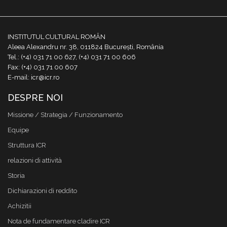
INSTITUTUL CULTURAL ROMÂN
Aleea Alexandru nr. 38, 011824 București, România
Tel.: (+4) 031 71 00 627, (+4) 031 71 00 606
Fax: (+4) 031 71 00 607
E-mail: icr@icr.ro
DESPRE NOI
Missione / Strategia / Funzionamento
Equipe
Struttura ICR
relazioni di attività
Storia
Dichiarazioni di reddito
Achizitii
Nota de fundamentare cladire ICR