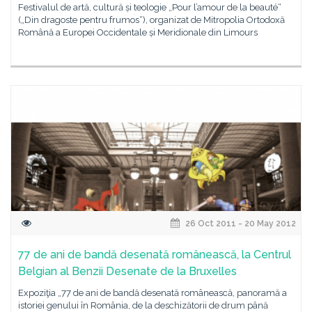
Festivalul de artă, cultură și teologie „Pour l’amour de la beauté“
(„Din dragoste pentru frumos“), organizat de Mitropolia Ortodoxă
Română a Europei Occidentale și Meridionale din Limours
26 Oct 2011 - 20 May 2012
77 de ani de bandă desenată românească, la Centrul
Belgian al Benzii Desenate de la Bruxelles
Expoziţia „77 de ani de bandă desenată românească, panoramă a
istoriei genului în România, de la deschizătorii de drum până