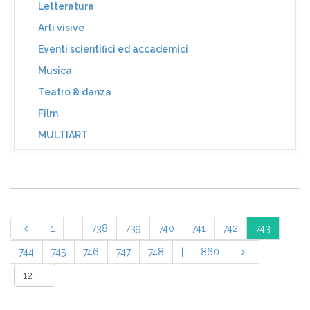
Letteratura
Arti visive
Eventi scientifici ed accademici
Musica
Teatro & danza
Film
MULTIART
1
|
738
739
740
741
742
743
744
745
746
747
748
|
860