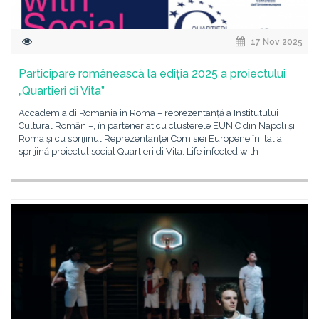
17 Nov 2025
Participare românească la ediția 2025 a proiectului
„Quartieri di Vita”
Accademia di Romania in Roma – reprezentanță a Institutului
Cultural Român –, în parteneriat cu clusterele EUNIC din Napoli și
Roma și cu sprijinul Reprezentanței Comisiei Europene în Italia,
sprijină proiectul social Quartieri di Vita. Life infected with