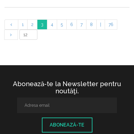
1
2
3
4
5
6
7
8
|
76
Abonează-te la Newsletter pentru
noutăţi.
ABONEAZĂ-TE