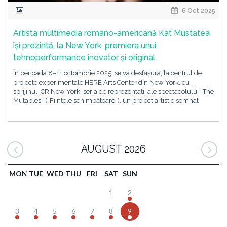
6 Oct 2025
Artista multimedia româno-americană Kat Mustatea
își prezintă, la New York, premiera unui
tehnoperformance inovator și original
În perioada 8–11 octombrie 2025, se va desfășura, la centrul de
proiecte experimentale HERE Arts Center din New York, cu
sprijinul ICR New York, seria de reprezentații ale spectacolului ”The
Mutables” („Ființele schimbătoare”), un proiect artistic semnat
AUGUST 2026
MON
TUE
WED
THU
FRI
SAT
SUN
1
2
3
4
5
6
7
8
9