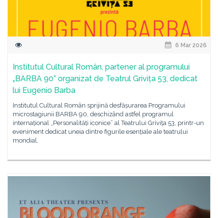
6 Mar 2026
Institutul Cultural Român, partener al programului
„BARBA 90” organizat de Teatrul Grivița 53, dedicat
lui Eugenio Barba
Institutul Cultural Român sprijină desfășurarea Programului
microstagiunii BARBA 90, deschizând astfel programul
internațional „Personalități iconice” al Teatrului Grivița 53, printr-un
eveniment dedicat uneia dintre figurile esențiale ale teatrului
mondial,