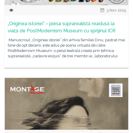
3 Nov 2025
„Originea istoriei” – piesa suprarealistă readusă la
viață de PostModernism Museum cu sprijinul ICR
Manuscrisul „Originea istoriei” din arhiva familiei Dinu, păstrat mai
bine de opt decenii, este adus pe scena virtuală de către
PostModernism Museum: o piesă teatrală creată prin tehnica
suprarealistă „cadavre exquis” de trei membri ai „laboratorului