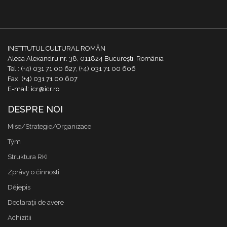
INSTITUTUL CULTURAL ROMÂN
Aleea Alexandru nr. 38, 011824 București, România
Tel.: (+4) 031 71 00 627, (+4) 031 71 00 606
Fax: (+4) 031 71 00 607
E-mail: icr@icr.ro
DESPRE NOI
Mise/Strategie/Organizace
Tým
Struktura RKI
Zprávy o činnosti
Dějepis
Declaraţii de avere
Achizitii