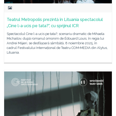
Teatrul Metropolis prezintă în Lituania spectacolul
„Cine l-a ucis pe tata?”, cu sprijinul ICR
Spectacolul Cine l-a ucis pe tata?, scenariu dramatic de Mihaela
Michailov, după romanul omonim de Édouard Louis, în regia lui
Andrei Măjeri, se desfășoară sâmbătă, 8 noiembrie 2025, în
cadrul Festivalului Internațional de Teatru COM•MEDIA din Alytus,
Lituania.