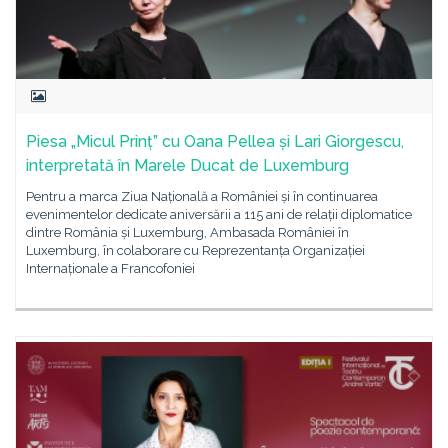
Piesa „Micul Prinț” cu Oana Pellea și Lari Giorgescu,
interpretată în Marele Ducat de Luxemburg
Pentru a marca Ziua Națională a României și în continuarea
evenimentelor dedicate aniversării a 115 ani de relații diplomatice
dintre România și Luxemburg, Ambasada României în
Luxemburg, în colaborare cu Reprezentanța Organizației
Internaționale a Francofoniei