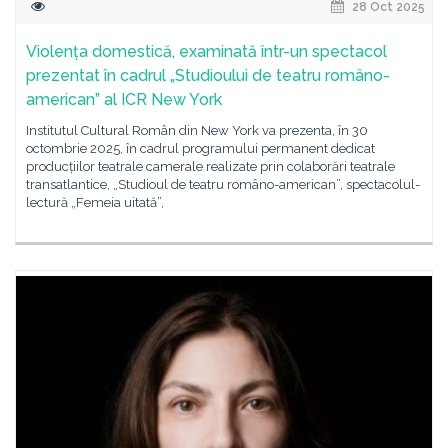
28 Oct 2025
Violența domestică, examinată într-un spectacol
prezentat în cadrul „Studioului de teatru româno-
american” al ICR New York
Institutul Cultural Român din New York va prezenta, în 30
octombrie 2025, în cadrul programului permanent dedicat
producțiilor teatrale camerale realizate prin colaborări teatrale
transatlantice, „Studioul de teatru româno-american”, spectacolul-
lectură „Femeia uitată”,