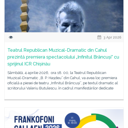
3 Apr 2026
Teatrul Republican Muzical-Dramatic din Cahul
prezintă premiera spectacolului „Infinitul Brâncuși” cu
sprijinul ICR Chișinău
Sâmbătă, 4 aprilie 2026, ora 18. 00, la Teatrul Republican
Muzical-Dramatic „B. P. Hașdeu” din Cahul, va avea loc premiera
oficială a piesei de teatru „Infinitul Brâncuși”, pe textul dramatic al
scriitorului Valeriu Butulescu, în cadrul manifestărilor dedicate