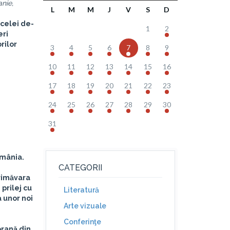
anie,
L
M
M
J
V
S
D
 celei de-
1
2
eri
rilor
3
4
5
6
7
8
9
10
11
12
13
14
15
16
17
18
19
20
21
22
23
24
25
26
27
28
29
30
31
omânia.
CATEGORII
primăvara
prilej cu
Literatură
a unor noi
Arte vizuale
Conferinţe
orană din