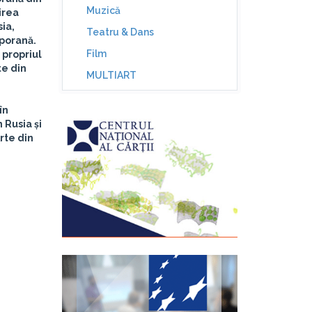
Muzică
irea
sia,
Teatru & Dans
mporană.
Film
 propriul
te din
MULTIART
în
 Rusia și
rte din