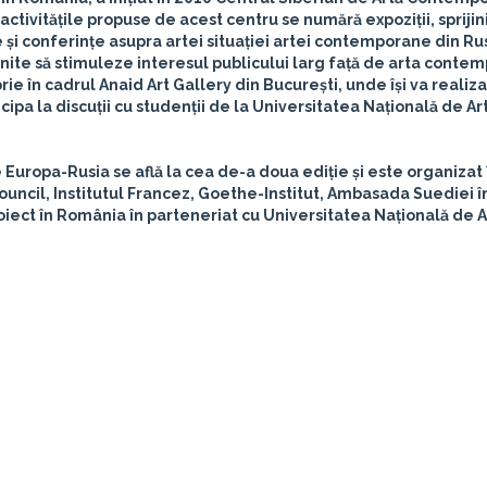
activitățile propuse de acest centru se numără expoziții, sprijin
e și conferințe asupra artei situației artei contemporane din Ru
te să stimuleze interesul publicului larg față de arta conte
ie în cadrul Anaid Art Gallery din București, unde își va realiza
icipa la discuții cu studenții de la Universitatea Națională de Ar
uropa-Rusia se află la cea de-a doua ediție și este organizat 
ouncil, Institutul Francez, Goethe-Institut, Ambasada Suediei în
oiect în România în parteneriat cu Universitatea Națională de A