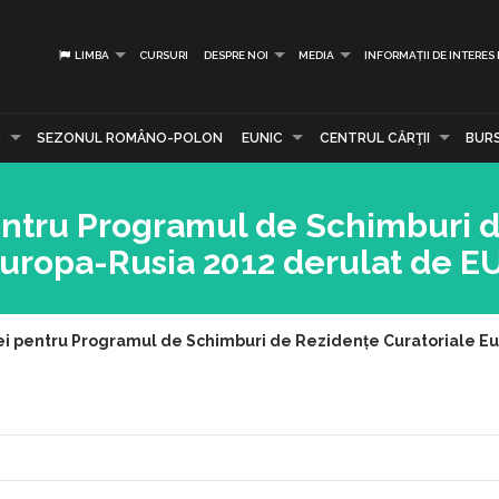
LIMBA
CURSURI
DESPRE NOI
MEDIA
INFORMAȚII DE INTERES
R
SEZONUL ROMÂNO-POLON
EUNIC
CENTRUL CĂRŢII
BUR
pentru Programul de Schimburi 
Europa-Rusia 2012 derulat de E
ei pentru Programul de Schimburi de Rezidențe Curatoriale E