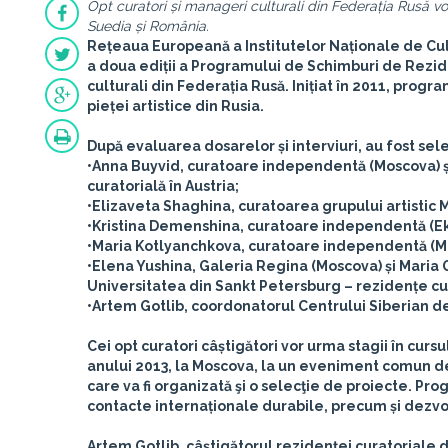
Opt curatori și manageri culturali din Federația Rusă vor
Suedia și România.
Rețeaua Europeană a Institutelor Naționale de Cu
a doua ediții a Programului de Schimburi de Rezid
culturali din Federația Rusă. Inițiat în 2011, progr
pieței artistice din Rusia.
După evaluarea dosarelor și interviuri, au fost sele
•Anna Buyvid, curatoare independentă (Moscova) și 
curatorială în Austria;
•Elizaveta Shaghina, curatoarea grupului artistic M
•Kristina Demenshina, curatoare independentă (Ek
•Maria Kotlyanchkova, curatoare independentă (Mos
•Elena Yushina, Galeria Regina (Moscova) și Maria
Universitatea din Sankt Petersburg – rezidențe cur
•Artem Gotlib, coordonatorul Centrului Siberian d
Cei opt curatori câștigători vor urma stagii în cursu
anului 2013, la Moscova, la un eveniment comun ded
care va fi organizată şi o selecţie de proiecte. Pro
contacte internaționale durabile, precum și dezvol
Artem Gotlib, câștigătorul rezidenței curatoriale 