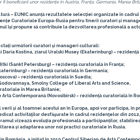
 fi beneficiarii unor rezidențe în Austria, Franța, Germania, Marea Brit
ltură – EUNIC
anunță rezultatele selecției organizate în cadrul
ențe Curatoriale Europa-Rusia pentru tinerii curatori și manag
amul își propune să contribuie la dezvoltarea profesională a acto
ctați următorii curatori și manageri culturali:
Daria Kostina, ziarul Uralski Musey (Ekaterinburg) – rezidență
itki (Sankt Petersburg) – rezidență curatorială în Franța;
aterinburg) – rezidență curatorială în Germania;
cova) – rezidență curatorială în Suedia;
 Godovannaya, Smolny College of Liberal Arts and Science,
atoriale în Marea Britanie;
e Artă Contemporană (Novosibirsk) – rezidență curatorială în R
l verii și al toamnei acestui an în Europa, apoi vor participa, în 
icat activităţilor desfăşurate în cadrul rezidenţelor din 2012, 
gramul vizează evoluția profesională a participanților, stabilire
tarea și adaptarea unor noi practici curatoriale în Rusia.
din România, a inițiat în 2010 Centrul Siberian de Artă Contemp