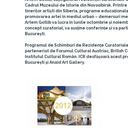
Cadrul Muzeului de Istorie din Novosibirsk. Printre 
tinerilor artiști din Siberia, programe educațional
promovarea artei în mediul urban – demersuri meni
Artem Gotlib va lucra în lunile octombrie și noiembr
concept curatorial, va susține conferințe și va part
București.
Programul de Schimburi de Rezidențe Curatoriale E
parteneriat de Forumul Cultural Austriac, British C
Institutul Cultural Român. ICR desfășoară acest pr
București și Anaid Art Gallery.