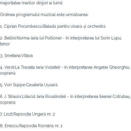
majoritatea marilor dirijori ai lumii.
Ordinea programului muzical este următoarea:
1. Ciprian Porumbescu:Baladă pentru vioară și orchestră
2. Bellini:Norma (aria lui Pollione) - în interpretarea lui Sorin Lupu,
tenor
3. Smetana:Vltava
4. Verdi:La Traviata (aria Violetei) - în interpretarea Angelei Gheorghiu,
soprană
5. Von Suppe:Cavaleria Ușoară
6 J. Strauss:Liliacul (aria Rosalindei) - în interpretarea Ileanei Cotrubaș,
soprană
7. Liszt:Rapsodia Ungară nr. 2
8. Enescu:Rapsodia Română nr. 1