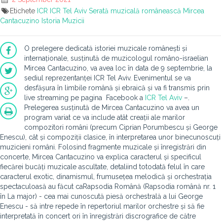
Etichete
ICR
ICR Tel Aviv
Serată muzicală românească
Mircea
Cantacuzino
Istoria Muzicii
O prelegere dedicată istoriei muzicale românești și
internaționale, susținută de muzicologul româno-israelian
Mircea Cantacuzino, va avea loc în data de 9 septembrie, la
sediul reprezentanței ICR Tel Aviv. Evenimentul se va
desfășura în limbile română și ebraică și va fi transmis prin
live streaming pe pagina Facebook a
ICR Tel Aviv
–.
Prelegerea susținută de Mircea Cantacuzino va avea un
program variat ce va include atât creații ale marilor
compozitori români (precum Ciprian Porumbescu și George
Enescu), cât și compoziții clasice, în interpretarea unor binecunoscuți
muzicieni români. Folosind fragmente muzicale și înregistrări din
concerte, Mircea Cantacuzino va explica caracterul și specificul
fiecărei bucăți muzicale ascultate, detaliind totodată felul în care
caracterul exotic, dinamismul, frumusețea melodică și orchestrația
spectaculoasă au făcut caRapsodia Română (Rapsodia română nr. 1
în La major) - cea mai cunoscută piesă orchestrală a lui George
Enescu - să intre repede în repertoriul marilor orchestre și să fie
interpretată în concert ori în înregistrări discrografice de către