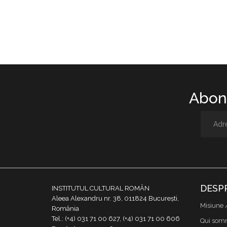
Abone
DESP
INSTITUTUL CULTURAL ROMÂN
Aleea Alexandru nr. 38, 011824 București,
Misiune 
România
Tel.: (+4) 031 71 00 627, (+4) 031 71 00 606
Qui som