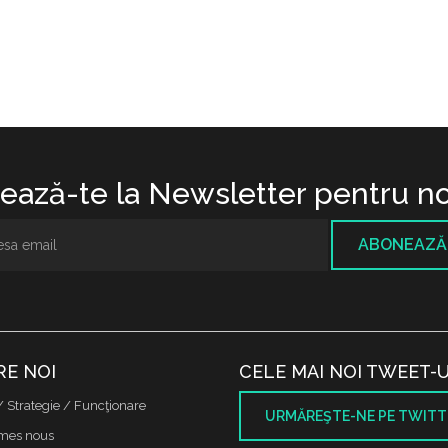
ază-te la Newsletter pentru no
ABONEAZĂ
RE NOI
CELE MAI NOI TWEET-U
/ Strategie / Funcţionare
URMĂREŞTE-NE PE TWITT
mes nous