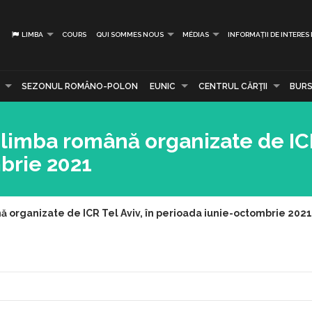
LIMBA
COURS
QUI SOMMES NOUS
MÉDIAS
INFORMAȚII DE INTERES
SEZONUL ROMÂNO-POLON
EUNIC
CENTRUL CĂRŢII
BURS
 limba română organizate de ICR
brie 2021
nă organizate de ICR Tel Aviv, în perioada iunie-octombrie 2021