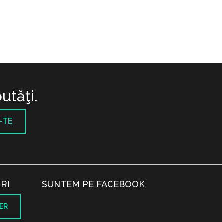
utăţi.
-TE
RI
SUNTEM PE FACEBOOK
ER