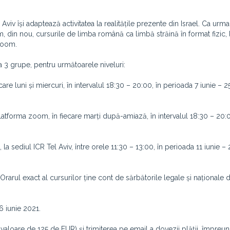
l Aviv își adaptează activitatea la realitățile prezente din Israel. Ca urma
, din nou, cursurile de limba română ca limbă străină în format fizic, 
 zoom.
a 3 grupe, pentru următoarele niveluri:
ecare luni și miercuri, în intervalul 18:30 – 20:00, în perioada 7 iunie – 
latforma zoom, în fiecare marți după-amiază, în intervalul 18:30 – 20:0
 la sediul ICR Tel Aviv, între orele 11:30 – 13:00, în perioada 11 iunie –
arul exact al cursurilor ține cont de sărbătorile legale și naționale di
6 iunie 2021.
n valoare de 125 de EUR) și trimiterea pe email a dovezii plății, împreu