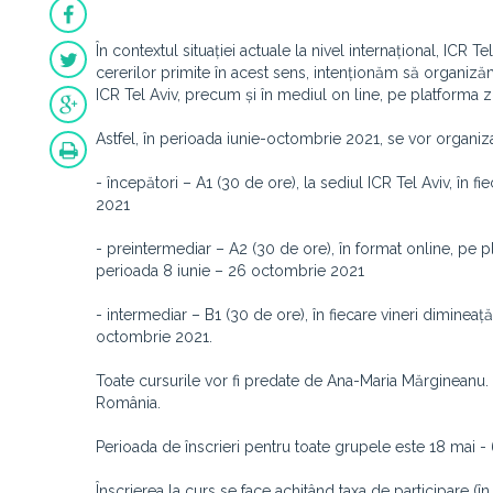
În contextul situației actuale la nivel internațional, ICR Te
cererilor primite în acest sens, intenționăm să organizăm
ICR Tel Aviv, precum și în mediul on line, pe platforma
Astfel, în perioada iunie-octombrie 2021, se vor organiz
- începători – A1 (30 de ore), la sediul ICR Tel Aviv, în fi
2021
- preintermediar – A2 (30 de ore), în format online, pe p
perioada 8 iunie – 26 octombrie 2021
- intermediar – B1 (30 de ore), în fiecare vineri dimineață,
octombrie 2021.
Toate cursurile vor fi predate de Ana-Maria Mărgineanu. Or
România.
Perioada de înscrieri pentru toate grupele este 18 mai - 
Înscrierea la curs se face achitând taxa de participare (î