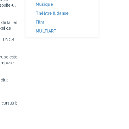
Musique
ebsite-ul
Théâtre & danse
Film
 de la Tel
axei de
MULTIART
T: RNCB
grupe este
ă impuse
iții:
 cursului;