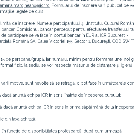
amaria.margineanu@icr.ro
. Formularul de înscriere va fi publicat pe w
rmațiile legate de curs.
limită de înscriere. Numele participantului şi „Institutul Cultural Român
er bancar. Comisionul bancar perceput pentru efectuarea transferului t
xei de participare se va face în contul bancar în EUR al ICR Bucuresti -
lă Română SA, Calea Victoriei 155, Sector 1, Bucureşti, COD SWIF
e 15 de persoane/grupă, iar numărul minim pentru formarea unei noi 
format fizic, la sediu, se vor respecta măsurile de distanțare și igien
 varii motive, sunt nevoite să se retragă, o pot face în următoarele cond
 dacă anunță echipa ICR în scris, înainte de începerea cursului;
tă dacă anunță echipa ICR în scris în prima săptămână de la începerea
 din taxa achitată.
e (în funcție de disponibilitatea profesoarei), după cum urmează: