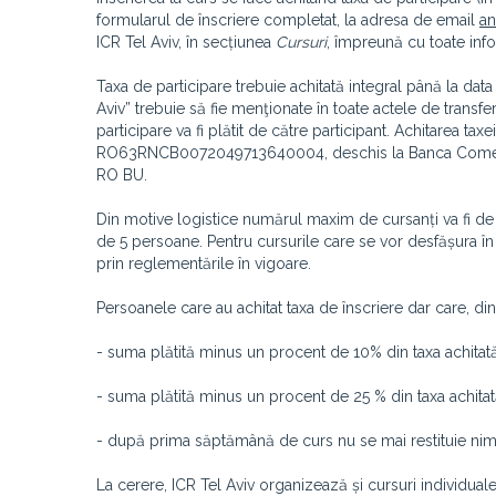
formularul de înscriere completat, la adresa de email
an
ICR Tel Aviv, în secțiunea
Cursuri
, împreună cu toate info
Taxa de participare trebuie achitată integral până la data 
Aviv” trebuie să fie menţionate în toate actele de transf
participare va fi plătit de către participant. Achitarea ta
RO63RNCB0072049713640004, deschis la Banca Comercia
RO BU.
Din motive logistice numărul maxim de cursanți va fi d
de 5 persoane. Pentru cursurile care se vor desfășura în 
prin reglementările în vigoare.
Persoanele care au achitat taxa de înscriere dar care, din
- suma plătită minus un procent de 10% din taxa achitată
- suma plătită minus un procent de 25 % din taxa achita
- după prima săptămână de curs nu se mai restituie nimic
La cerere, ICR Tel Aviv organizează și cursuri individual