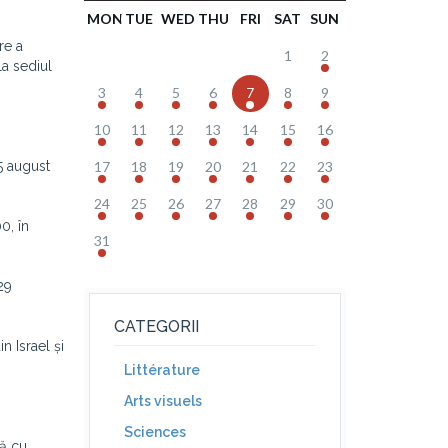
MON
TUE
WED
THU
FRI
SAT
SUN
re a
1
2
la sediul
3
4
5
6
7
8
9
10
11
12
13
14
15
16
25 august
17
18
19
20
21
22
23
24
25
26
27
28
29
30
0, în
31
 29
CATEGORII
n Israel și
Littérature
Arts visuels
Sciences
nă cu