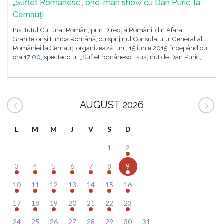
„Suflet Românesc”, one-man show cu Dan Puric, la
Cernăuţi
Institutul Cultural Român, prin Direcția Românii din Afara
Granițelor și Limba Română, cu sprijinul Consulatului General al
României la Cernăuţi organizează luni, 15 iunie 2015, începând cu
ora 17:00, spectacolul „Suflet românesc”, susţinut de Dan Puric,
AUGUST 2026
L
M
M
J
V
S
D
1
2
3
4
5
6
7
8
9
10
11
12
13
14
15
16
17
18
19
20
21
22
23
24
25
26
27
28
29
30
31