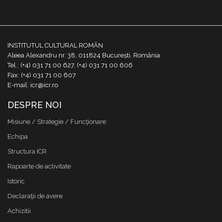
INSTITUTUL CULTURAL ROMÂN
Aleea Alexandru nr. 38, 011824 București, România
Tel.: (+4) 031 71 00 627, (+4) 031 71 00 606
Fax: (+4) 031 71 00 607
E-mail: icr@icr.ro
DESPRE NOI
Misiune / Strategie / Funcţionare
Echipa
Structura ICR
Rapoarte de activitate
Istoric
Declaraţii de avere
Achizitii