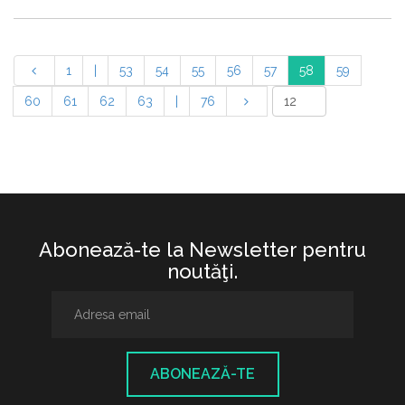
1
|
53
54
55
56
57
58
59
60
61
62
63
|
76
Abonează-te la Newsletter pentru
noutăţi.
ABONEAZĂ-TE