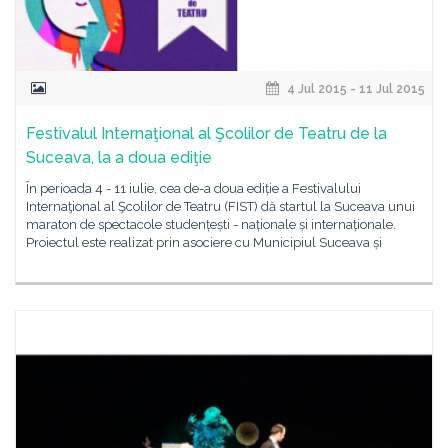
4 Jul 2015 - 11 Jul 2015
Festivalul Internaţional al Şcolilor de Teatru de la
Suceava, la a doua ediţie
În perioada 4 - 11 iulie, cea de-a doua ediție a Festivalului
Internaţional al Şcolilor de Teatru (FIST) dă startul la Suceava unui
maraton de spectacole studențești - naționale și internaționale.
Proiectul este realizat prin asociere cu Municipiul Suceava și