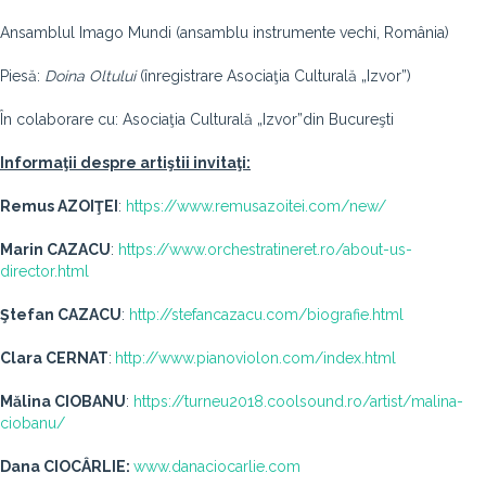
Ansamblul Imago Mundi (ansamblu instrumente vechi, România)
Piesă:
Doina Oltului
(înregistrare Asociaţia Culturală „Izvor”)
În colaborare cu: Asociaţia Culturală „Izvor”din Bucureşti
Informaţii despre artiştii invitaţi:
Remus AZOIŢEI
:
https://www.remusazoitei.com/new/
Marin CAZACU
:
https://www.orchestratineret.ro/about-us-
director.html
Ştefan CAZACU
:
http://stefancazacu.com/biografie.html
Clara CERNAT
:
http://www.pianoviolon.com/index.html
Mălina CIOBANU
:
https://turneu2018.coolsound.ro/artist/malina-
ciobanu/
Dana CIOCÂRLIE:
www.danaciocarlie.com