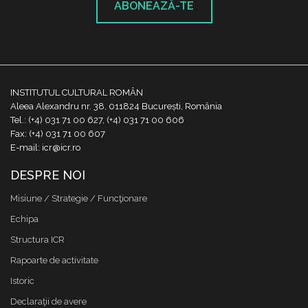
ABONEAZĂ-TE
INSTITUTUL CULTURAL ROMÂN
Aleea Alexandru nr. 38, 011824 București, România
Tel.: (+4) 031 71 00 627, (+4) 031 71 00 606
Fax: (+4) 031 71 00 607
E-mail: icr@icr.ro
DESPRE NOI
Misiune / Strategie / Funcţionare
Echipa
Structura ICR
Rapoarte de activitate
Istoric
Declaraţii de avere