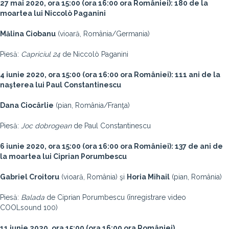
27 mai 2020, ora 15:00 (ora 16:00 ora României): 180 de la
moartea lui Niccolò Paganini
Mălina Ciobanu
(vioară, România/Germania)
Piesă:
Capriciul 24
de Niccolò Paganini
4 iunie 2020, ora 15:00 (ora 16:00 ora României): 111 ani de la
naşterea lui Paul Constantinescu
Dana Ciocârlie
(pian, România/Franţa)
Piesă:
Joc dobrogean
de Paul Constantinescu
6 iunie 2020, ora 15:00 (ora 16:00 ora României): 137 de ani de
la moartea lui Ciprian Porumbescu
Gabriel Croitoru
(vioară, România) şi
Horia Mihail
(pian, România)
Piesă:
Balada
de Ciprian Porumbescu (înregistrare video
COOLsound 100)
11 iunie 2020, ora 15:00 (ora 16:00 ora României)