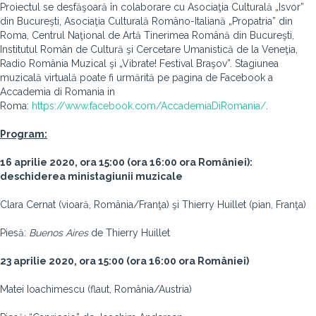
Proiectul se desfăşoară în colaborare cu Asociaţia Culturală „Isvor”
din Bucureşti, Asociaţia Culturală Româno-Italiană „Propatria” din
Roma, Centrul Naţional de Artă Tinerimea Română din Bucureşti,
Institutul Român de Cultură şi Cercetare Umanistică de la Veneţia,
Radio România Muzical şi „Vibrate! Festival Braşov”. Stagiunea
muzicală virtuală poate fi urmărită pe pagina de Facebook a
Accademia di Romania in
Roma:
https://www.facebook.com/AccademiaDiRomania/
.
Program:
16 aprilie 2020, ora 15:00 (ora 16:00 ora României):
deschiderea ministagiunii muzicale
Clara Cernat (vioară, România/Franţa) şi Thierry Huillet (pian, Franţa)
Piesă:
Buenos Aires
de Thierry Huillet
23 aprilie 2020, ora 15:00 (ora 16:00 ora României)
Matei Ioachimescu (flaut, România/Austria)