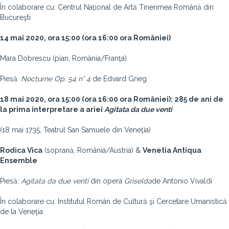
În colaborare cu: Centrul Naţional de Artă Tinerimea Română din
Bucureşti
14 mai 2020, ora 15:00 (ora 16:00 ora României)
Mara Dobrescu (pian, România/Franţa)
Piesă:
Nocturne Op. 54 n° 4
de Edvard Grieg
18 mai 2020, ora 15:00 (ora 16:00 ora României): 285 de ani de
la prima interpretare a ariei
Agitata da due venti
(18 mai 1735, Teatrul San Samuele din Veneţia)
Rodica Vica
(soprană, România/Austria) &
Venetia Antiqua
Ensemble
Piesă:
Agitata da due venti
din opera
Griselda
de Antonio Vivaldi
În colaborare cu: Institutul Român de Cultură şi Cercetare Umanistică
de la Veneţia