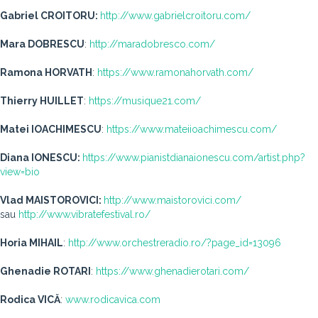
Gabriel CROITORU:
http://www.gabrielcroitoru.com/
Mara DOBRESCU
:
http://maradobresco.com/
Ramona HORVATH
:
https://www.ramonahorvath.com/
Thierry HUILLET
:
https://musique21.com/
Matei IOACHIMESCU
:
https://www.mateiioachimescu.com/
Diana IONESCU:
https://www.pianistdianaionescu.com/artist.php?
view=bio
Vlad MAISTOROVICI:
http://www.maistorovici.com/
sau
http://www.vibratefestival.ro/
Horia MIHAIL
:
http://www.orchestreradio.ro/?page_id=13096
Ghenadie ROTARI
:
https://www.ghenadierotari.com/
Rodica VICĂ
:
www.rodicavica.com