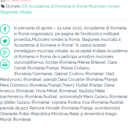
Etichete
ICR
Accademia di Romania in Roma
Muzicieni romani
Stagiunea virtuala
În perioada 16 aprilie – 24 iunie 2020, Accademia di Romania
in Roma organizează, pe pagina de Facebook a instituţiei,
proiectul„Muzicieni români la Roma. Stagiunea muzicală a
Accademia di Romania in Roma”. În cadrul acestei
ministagiuni muzicale virtuale, au acceptat invitaţia Accademia
di Romania in Roma de a participa următorii muzicieni:
violoniştiiRemus Azoiţei (România/Marea Britanie), Clara
Cernat (România/Franţa), Mălina Ciobanu
(România/Germania), Gabriel Croitoru (România), Vlad
Maistorovici (România), pianiştii Dana Ciocârlie (România/Franţa),
Mara Dobrescu (România/Franţa),Thierry Huillet (Franţa), Diana
Ionescu (România), Horia Mihail (România), flautistul Matei
Ioachimescu (România/Austria), violonceliştii Marin Cazacu (România)
şi Ştefan Cazacu (România), soprana Rodica Vica (România/Austria),
pianista de jazz Ramona Horvath (România/Franţa), acordeonistul
Ghenadie Rotari (Republica Moldova/Italia) şi Ansamblul Imago
Mundi (România).