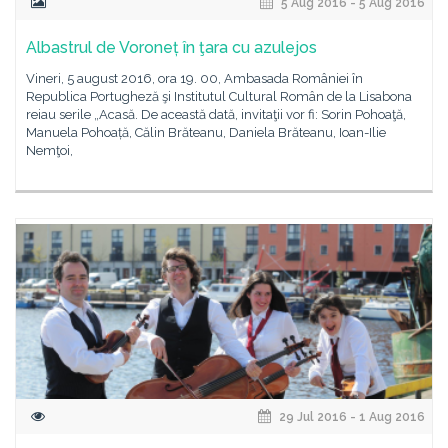
5 Aug 2016 - 5 Aug 2016
Albastrul de Voroneț în ţara cu azulejos
Vineri, 5 august 2016, ora 19. 00, Ambasada României în
Republica Portugheză şi Institutul Cultural Român de la Lisabona
reiau serile „Acasă. De această dată, invitaţii vor fi: Sorin Pohoaţă,
Manuela Pohoață, Călin Brăteanu, Daniela Brăteanu, Ioan-Ilie
Nemţoi,
29 Jul 2016 - 1 Aug 2016