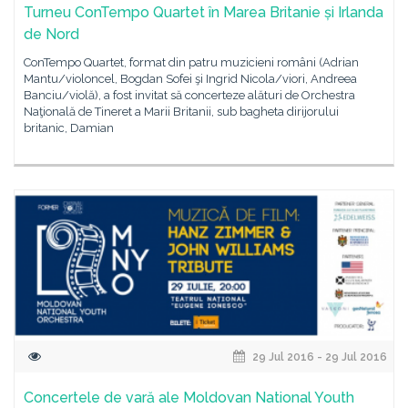
Turneu ConTempo Quartet în Marea Britanie și Irlanda
de Nord
ConTempo Quartet, format din patru muzicieni români (Adrian
Mantu/violoncel, Bogdan Sofei şi Ingrid Nicola/viori, Andreea
Banciu/violă), a fost invitat să concerteze alături de Orchestra
Naţională de Tineret a Marii Britanii, sub bagheta dirijorului
britanic, Damian
29 Jul 2016 - 29 Jul 2016
Concertele de vară ale Moldovan National Youth