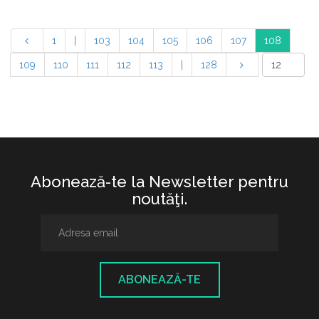
1
|
103
104
105
106
107
108
109
110
111
112
113
|
128
Abonează-te la Newsletter pentru
noutăţi.
ABONEAZĂ-TE