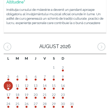
Altitudine”
Instituţia cursului de măiestrie a devenit un pandant aproape
obligatoriu al învăţământului muzical oficial oriunde în lume. Un
astfel de curs generează un schimb de tradiții culturale, practici de
lucru, experiențe personale care contribuie la o bună cunoaștere
AUGUST 2026
L
M
M
J
V
S
D
1
2
3
4
5
6
7
8
9
10
11
12
13
14
15
16
17
18
19
20
21
22
23
24
25
26
27
28
29
30
31