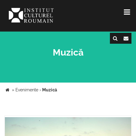
Muzică
»
Evenimente
›
Muzică