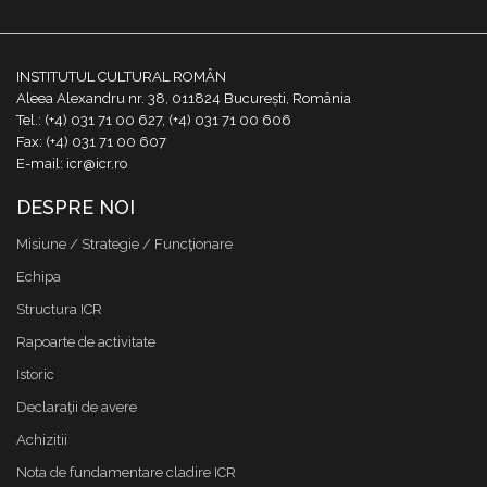
INSTITUTUL CULTURAL ROMÂN
Aleea Alexandru nr. 38, 011824 București, România
Tel.: (+4) 031 71 00 627, (+4) 031 71 00 606
Fax: (+4) 031 71 00 607
E-mail: icr@icr.ro
DESPRE NOI
Misiune / Strategie / Funcţionare
Echipa
Structura ICR
Rapoarte de activitate
Istoric
Declaraţii de avere
Achizitii
Nota de fundamentare cladire ICR