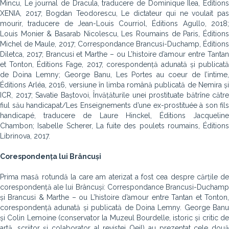
Mincu, Le journal de Dracula, traducere de Dominique Ilea, Éditions
XENIA, 2017; Bogdan Teodorescu, Le dictateur qui ne voulait pas
mourir, traducere de Jean-Louis Courriol, Éditions Agullo, 2018;
Louis Monier & Basarab Nicolescu, Les Roumains de Paris, Éditions
Michel de Maule, 2017; Correspondance Brancusi-Duchamp, Éditions
Diletca, 2017; Brancusi et Marthe – ou L’histoire d’amour entre Tantan
et Tonton, Éditions Fage, 2017, corespondență adunată și publicată
de Doina Lemny; George Banu, Les Portes au coeur de l’intime,
Éditions Arléa, 2016, versiune în limba română publicată de Nemira și
ICR, 2017; Savatie Baștovoi, Învățăturile unei prostituate bătrîne către
fiul său handicapat/Les Enseignements d’une ex-prostituée à son fils
handicapé, traducere de Laure Hinckel, Éditions Jacqueline
Chambon; Isabelle Scherer, La fuite des poulets roumains, Éditions
Librinova, 2017.
Corespondența lui Brâncuși
Prima masă rotundă la care am aterizat a fost cea despre cărțile de
corespondență ale lui Brâncuși: Correspondance Brancusi-Duchamp
și Brancusi & Marthe – ou L’histoire d’amour entre Tantan et Tonton,
corespondență adunată și publicată de Doina Lemny. George Banu
și Colin Lemoine (conservator la Muzeul Bourdelle, istoric și critic de
artă, scriitor și colaborator al revistei Oeil) au prezentat cele două