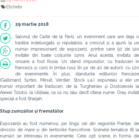
Etichete
29 martie 2018
Salonul de Carte de la Paris, un eveniment care are deja o
tradiție îndelungată și reputabilă, a crescut și a ajuns la un
număr impresionant de expozanți, printre care 50 de țări
invitate din toate colțurile lumii. Anul acesta, invitată de
onoare a fost Rusia. Un stand impunător, cu traduceri în
franceză și cărți în limba rusă (în jur de 40 de autori), cu 120
de evenimente. În plus, standurile editurilor franceze
(Gallimard, Syrtes, Minuit, Verdier, Stock ș.a.) expuneau și ele un
număr important de traduceri, de la Turgheniev și Dostoievski la
Alexei Tolstoi, la Ulițkaia, ca să nu dau decît cîteva nume. Oraș invitat
special a fost Sharjah.
Stup zumzăitor și fremătător
Expozanții au fost numeroși, pe lîngă cei din regiunile Franței, de
dincolo de mare și din teritoriile francofone. Scenele tematice (8 la
număr) se întreceau în evenimente. Cele opt scene, în formă de