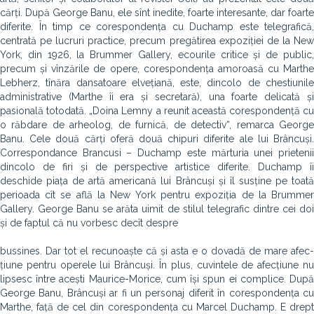
cărți. După George Banu, ele sînt inedite, foarte interesante, dar foarte
diferite. În timp ce corespondența cu Duchamp este telegrafică,
centrată pe lucruri practice, precum pregătirea expoziției de la New
York, din 1926, la Brummer Gallery, ecourile critice și de public,
precum și vînzările de opere, corespondența amoroasă cu Marthe
Lebherz, tînăra dansatoare elvețiană, este, dincolo de chestiunile
administrative (Marthe îi era și secretară), una foarte delicată și
pasională totodată. „Doina Lemny a reunit această corespondență cu
o răbdare de arheolog, de furnică, de detectiv“, remarca George
Banu. Cele două cărți oferă două chipuri diferite ale lui Brâncuși.
Correspondance Brancusi – Duchamp este mărturia unei prietenii
dincolo de firi și de perspective artistice diferite. Duchamp îi
deschide piața de artă americană lui Brâncuși și îl susține pe toată
perioada cît se află la New York pentru expoziția de la Brummer
Gallery. George Banu se arăta uimit de stilul telegrafic dintre cei doi
și de faptul că nu vorbesc decît despre
bussines. Dar tot el recunoaște că și asta e o dovadă de mare afec­
țiune pentru operele lui Brâncuși. În plus, cuvintele de afecțiune nu
lipsesc între acești Maurice-Morice, cum își spun ei complice. După
George Banu, Brâncuși ar fi un personaj diferit în corespondența cu
Marthe, față de cel din corespondența cu Marcel Duchamp. E drept