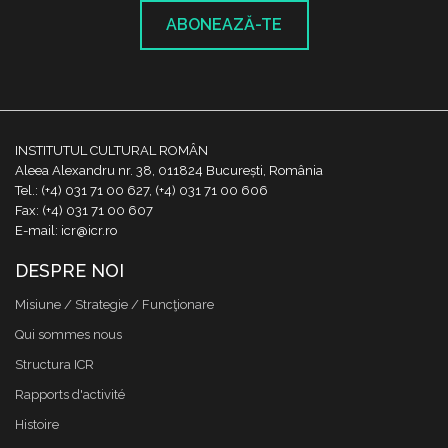
ABONEAZĂ-TE
INSTITUTUL CULTURAL ROMÂN
Aleea Alexandru nr. 38, 011824 București, România
Tel.: (+4) 031 71 00 627, (+4) 031 71 00 606
Fax: (+4) 031 71 00 607
E-mail: icr@icr.ro
DESPRE NOI
Misiune / Strategie / Funcţionare
Qui sommes nous
Structura ICR
Rapports d'activité
Histoire