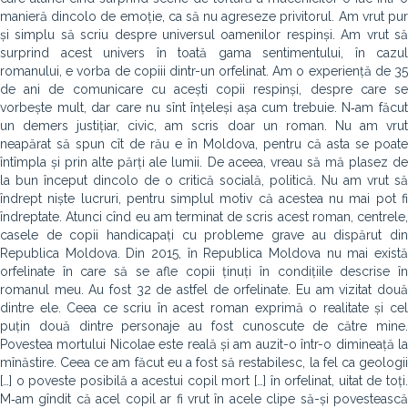
manieră dincolo de emoție, ca să nu agreseze privitorul. Am vrut pur
și simplu să scriu despre universul oamenilor respinși. Am vrut să
surprind acest univers în toată gama sentimentului, în cazul
romanului, e vorba de copiii dintr-un orfelinat. Am o experiență de 35
de ani de comunicare cu acești copii respinși, despre care se
vorbește mult, dar care nu sînt înțeleși așa cum trebuie. N‑am făcut
un demers justițiar, civic, am scris doar un roman. Nu am vrut
neapărat să spun cît de rău e în Moldova, pentru că asta se poate
întîmpla și prin alte părți ale lumii. De aceea, vreau să mă plasez de
la bun început dincolo de o critică socială, politică. Nu am vrut să
îndrept niște lucruri, pentru simplul motiv că acestea nu mai pot fi
îndreptate. Atunci cînd eu am terminat de scris acest roman, centrele,
casele de copii handicapați cu probleme grave au dispărut din
Republica Moldova. Din 2015, în Republica Moldova nu mai există
orfelinate în care să se afle copii ținuți în condițiile descrise în
romanul meu. Au fost 32 de astfel de orfelinate. Eu am vizitat două
dintre ele. Ceea ce scriu în acest roman exprimă o realitate și cel
puțin două dintre personaje au fost cunoscute de către mine.
Povestea mortului Nicolae este reală și am auzit-o într-o dimineață la
mînăstire. Ceea ce am făcut eu a fost să restabilesc, la fel ca geologii
[…] o poveste posibilă a acestui copil mort […] în orfelinat, uitat de toți.
M‑am gîndit că acel copil ar fi vrut în acele clipe să-și povestească