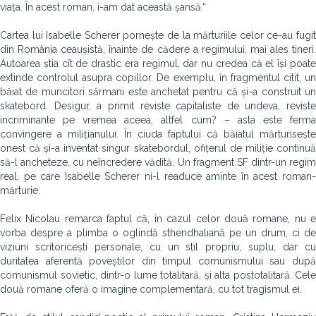
viața. În acest roman, i-am dat această șansă.“
Cartea lui Isabelle Scherer pornește de la mărturiile celor ce-au fugit
din România ceaușistă, înainte de cădere a regimului, mai ales tineri.
Autoarea știa cît de drastic era regimul, dar nu credea că el își poate
extinde controlul asupra copillor. De exemplu, în fragmentul citit, un
băiat de muncitori sărmani este anchetat pentru că și-a construit un
skatebord. Desigur, a primit reviste capitaliste de undeva, reviste
incriminante pe vremea aceea, altfel cum? – asta este ferma
convingere a milițianului. În ciuda faptului că băiatul mărturisește
onest că și-a inventat singur skatebordul, ofițerul de miliție continuă
să-l ancheteze, cu neîncredere vădită. Un fragment SF dintr-un regim
real, pe care Isabelle Scherer ni-l readuce aminte în acest roman-
mărturie.
Felix Nicolau remarca faptul că, în cazul celor două romane, nu e
vorba despre a plimba o oglindă sthendhaliană pe un drum, ci de
viziuni scritoricești personale, cu un stil propriu, suplu, dar cu
duritatea aferentă poveștilor din timpul comunismului sau după
comunismul sovietic, dintr-o lume totalitară, și alta postotalitară. Cele
două romane oferă o imagine complementară, cu tot tragismul ei.