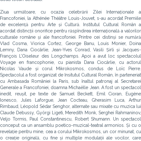
Ziua următoare, cu ocazia celebrării Zilei Internaționale a
Francofoniei, la Athénée Théâtre Louis-Jouvet, s-au acordat Premiile
de excelență pentru Arte și Cultură. Institutul Cultural Român a
acordat distincții onorifice pentru răspîndirea internațională a valorilor
culturale române și ale francofoniei. Printre cei distinși se numără
Vlad Cosma, Viorica Cortez, George Banu, Louis Monier, Doina
Lemny, Dana Ciocârlie, Jean-Yves Conrad, Vasili Șirli și Jacques-
François L’Oiseleur des Longchamps. Apoi a avut loc spectacolul
Voyage en francophonie, cu pianista Dana Ciocârlie, cu actorul
Nicolas Vaude și corul Mikrokosmos, condus de Loïc Pierre.
Spectacolul a fost organizat de Insitutul Cultural Român, în parteneriat
cu Ambasada României la Paris, sub înaltul patronaj al Secretarei
Generale a Francofoniei, doamna Michaëlle Jean. A fost un spectacol
inedit, reușit, pe texte de Samuel Beckett, Emil Cioran, Eugène
Ionesco, Jules Laforgue, Jean Cocteau, Gherasim Luca, Arthur
Rimbaud, Léopold Sédar Senghor, alternate sau mixa­te cu muzica lui
Claude Debussy, Györgi Ligeti, Meredith Monk, Serghei Rahmaninov,
Veljo Tormis, Paul Constantinescu, Robert Shumann. Un spectacol
conceput ca un ansamblu poetico-muzical-teatral armonios. Și cu o
revelație pentru mine, cea a corului Mikrokosmos, un cor minunat, cu
o creație originală, cu fine și multiple modulații ale vocilor, care