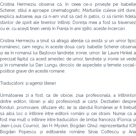
Cristina Hermeziu observa că, în ceea ce‑o privește pe Isabelle
Scherer, stilul e aproape cinematografic. Mărturille culese sînt dure,
explică autoarea, așa că n-am vrut să cad în patos, ci să rămîn fidelă
stărilor de spirit ale tinerilor întîlniți. Dorința mea a fost să traversez
cu ei, cu acești tineri veniți în Franța în anii 1980, aceste încercări.
Cristina Hermeziu a ținut să atragă aten­ția că există și un umor tipic
românesc, cam negru, în aceste două cărți. Isabelle Scherer observa
și ea în romanul lui Baștovoi tandrețe, ironie, umor. Iar Laure Hinkel a
precizat faptul că acest amestec de umor, tandrețe și ironie se vede
și în romanele lui Dan Lungu, dincolo de aspectele și temele social-
politice grave din aceste romane.
Traducătorii: și agenții literari
Următoarea zi a fost, ca de obicei, ziua profesională, a întîlnirilor
dintre editori, librari și alți profesioniști ai cărții. Dezbateri despre
fonduri, promovare, difuzare etc. Iar la standul României ar fi trebuit
să aibă loc o întîlnire între editorii români și cei străini. Numai că a
fost mai mult o întîlnire între traducători de limba franceză (Florica și
Jean-Louis Courriol, Jan H. Myskin, Bogdan Ghiu), reprezentantul ICR
Bogdan Popescu și editoarele române Silvia Colfescu și Ana