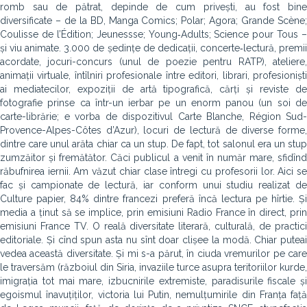
romb sau de pătrat, de­pinde de cum privești, au fost bine
diversificate – de la BD, Manga Comics; Polar; Agora; Grande Scène;
Coulisse de l’Édition; Jeunessse; Young‑Adults; Science pour Tous –
și viu animate. 3.000 de ședințe de dedicații, concerte‑lec­tură, premii
acordate, jocuri-concurs (unul de poezie pentru RATP), ateliere,
animații virtuale, întîlniri profesionale între editori, librari, profesioniști
ai mediatecilor, expoziții de artă tipografică, cărți și reviste de
fotografie prinse ca într-un ierbar pe un enorm panou (un soi de
carte-librărie; e vorba de dispozitivul Carte Blanche, Région Sud-
Provence-Alpes-Côtes d’Azur), locuri de lectură de diverse forme,
dintre care unul arăta chiar ca un stup. De fapt, tot salonul era un stup
zumzăitor și fremătător. Căci publicul a venit în număr mare, sfidînd
răbufnirea iernii. Am văzut chiar clase întregi cu profesorii lor. Aici se
fac și campionate de lectură, iar conform unui studiu realizat de
Culture papier, 84% dintre francezi preferă încă lectura pe hîrtie. Și
media a ținut să se implice, prin emisiuni Radio France în direct, prin
emisiuni France TV. O reală diversitate literară, culturală, de practici
editoriale. Și cînd spun asta nu sînt doar clișee la modă. Chiar puteai
vedea această diversitate. Și mi s-a părut, în ciuda vremurilor pe care
le traversăm (războiul din Siria, invaziile turce asupra teritoriilor kurde,
imigrația tot mai mare, izbucnirile extremiste, paradisurile fiscale și
egoismul înavuțiților, victoria lui Putin, nemulțumirile din Franța față