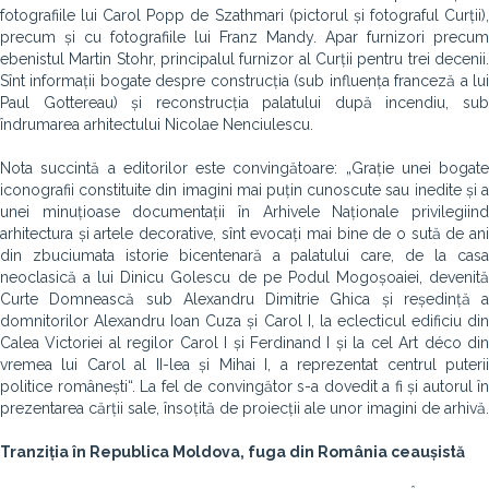
fotografiile lui Carol Popp de Szathmari (pictorul și fotograful Curții),
precum și cu fotografiile lui Franz Mandy. Apar furnizori precum
ebenistul Martin Stohr, principalul furnizor al Curții pentru trei decenii.
Sînt informații bogate despre construc­ția (sub influența franceză a lui
Paul Gottereau) și reconstrucția palatului după incendiu, sub
îndrumarea arhitectului Nicolae Nenciulescu.
Nota succintă a editorilor este convingătoare: „Grație unei bogate
iconografii constituite din imagini mai puțin cunoscute sau inedite și a
unei minuțioase documentații în Arhivele Naționale privilegiind
arhitectura și artele decorative, sînt evocați mai bine de o sută de ani
din zbuciumata istorie bicentenară a palatului care, de la casa
neoclasică a lui Dinicu Golescu de pe Podul Mogoșoaiei, devenită
Curte Domnească sub Alexandru Dimitrie Ghica și reședință a
domnitorilor Alexandru Ioan Cuza și Carol I, la eclecticul edificiu din
Calea Victoriei al regilor Carol I și Ferdinand I și la cel Art déco din
vremea lui Carol al II-lea și Mihai I, a reprezentat centrul puterii
politice românești“. La fel de convingător s-a dovedit a fi și autorul în
prezentarea cărții sale, însoțită de proiecții ale unor imagini de arhivă.
Tranziția în Republica Moldova, fuga din România ceaușistă