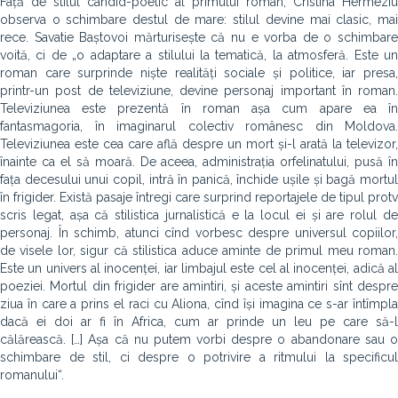
Față de stilul candid-poetic al primului roman, Cristina Hermeziu
observa o schimbare destul de mare: stilul devine mai clasic, mai
rece. Savatie Baștovoi mărturisește că nu e vorba de o schimbare
voită, ci de „o adaptare a stilului la tematică, la atmosferă. Este un
roman care surprinde niște realități sociale și politice, iar presa,
printr-un post de televiziune, devine personaj important în roman.
Televiziunea este prezentă în roman așa cum apare ea în
fantasmagoria, în imaginarul colectiv românesc din Moldova.
Televiziunea este cea care află despre un mort și-l arată la televizor,
înainte ca el să moară. De aceea, administrația orfelinatului, pusă în
fața decesului unui copil, intră în panică, închide ușile și bagă mortul
în frigider. Există pasaje întregi care surprind reportajele de tipul protv
scris legat, așa că stilistica jurnalistică e la locul ei și are rolul de
personaj. În schimb, atunci cînd vorbesc despre universul copiilor,
de visele lor, sigur că stilistica aduce aminte de primul meu roman.
Este un univers al inocenței, iar limbajul este cel al inocenței, adică al
poeziei. Mortul din frigider are amintiri, și aceste amintiri sînt despre
ziua în care a prins el raci cu Aliona, cînd își imagina ce s-ar întîmpla
dacă ei doi ar fi în Africa, cum ar prinde un leu pe care să-l
călărească. […] Așa că nu putem vorbi despre o abandonare sau o
schimbare de stil, ci despre o potrivire a ritmului la specificul
romanului“.