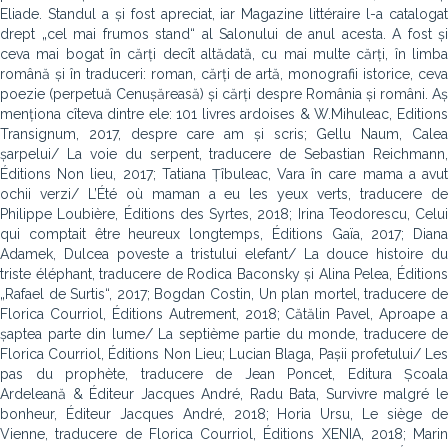
Eliade. Standul a și fost apreciat, iar Magazine littéraire l-a catalogat
drept „cel mai frumos stand“ al Salonului de anul acesta. A fost și
ceva mai bogat în cărți decît altădată, cu mai multe cărți, în limba
română și în traduceri: roman, cărți de artă, monografii istorice, ceva
poezie (perpetuă Cenușăreasă) și cărți despre România și români. Aș
menționa cîteva dintre ele: 101 livres ardoises & W.Mihuleac, Editions
Transignum, 2017, despre care am și scris; Gellu Naum, Calea
șarpelui/ La voie du serpent, traducere de Sebastian Reichmann,
Éditions Non lieu, 2017; Tatiana Țîbuleac, Vara în care mama a avut
ochii verzi/ L’Été où maman a eu les yeux verts, traducere de
Philippe Loubière, Éditions des Syrtes, 2018; Irina Teodorescu, Celui
qui comptait être heureux longtemps, Éditions Gaïa, 2017; Diana
Adamek, Dulcea poveste a tristului elefant/ La douce histoire du
triste élé­phant, traducere de Rodica Baconsky și Alina Pelea, Éditions
„Rafael de Surtis“, 2017; Bogdan Costin, Un plan mortel, traducere de
Florica Courriol, Éditions Autre­ment, 2018; Cătălin Pavel, Aproape a
șaptea parte din lume/ La septième partie du monde, traducere de
Florica Courriol, Éditions Non Lieu; Lucian Blaga, Pașii profetului/ Les
pas du prophète, traducere de Jean Poncet, Editura Școala
Ardeleană & Éditeur Jacques André, Radu Bata, Survivre malgré le
bonheur, Éditeur Jacques André, 2018; Horia Ursu, Le siège de
Vienne, traducere de Florica Courriol, Éditions XENIA, 2018; Marin