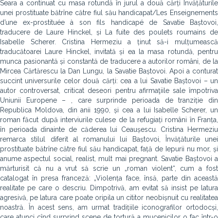
Seara a continuat cu masa rotundă în jurul a două cărți Învățăturile
unei prostituate bătrîne către fiul său handicapat/Les En­seignements
d’une ex-prostituée à son fils handicapé de Savatie Baștovoi,
traducere de Laure Hinckel, și La fuite des poulets roumains de
Isabelle Scherer. Cristina Hermeziu a ținut să-i mulțumească
traducătoarei Laure Hinckel, invitată și ea la masa rotundă, pentru
munca pasionantă și constantă de traducere a autorilor români, de la
Mircea Căr­tărescu la Dan Lungu, la Savatie Baștovoi. Apoi a conturat
succint universurile celor două cărți: cea a lui Savatie Baștovoi – un
autor controversat, criticat deseori pentru afirmaţiile sale împotriva
Uniunii Europene – , care surprinde perioada de tranziție din
Republica Moldova, din anii 1990, și cea a lui Isabelle Scherer, un
roman făcut după interviurile culese de la refugiați români în Franța,
în perioada dinainte de căderea lui Ceaușescu. Cristina Hermeziu
remarca stilul diferit al romanului lui Baștovoi, Învățăturile unei
prostituate bătrîne către fiul său handicapat, față de Iepurii nu mor, și
anume aspectul social, realist, mult mai pregnant. Savatie Baștovoi a
mărturisit că nu a vrut să scrie un „roman violent“, cum a fost
catalogat în presa franceză: „Violența face, însă, parte din această
realitate pe care o descriu. Dimpotrivă, am evitat să insist pe latura
agresivă, pe latura care poate oripila un cititor neobișnuit cu realitatea
noastră. În acest sens, am urmat tradițiile iconografilor ortodocși,
care atunci cînd surprind scene de tortură a mucenicilor o fac într-o