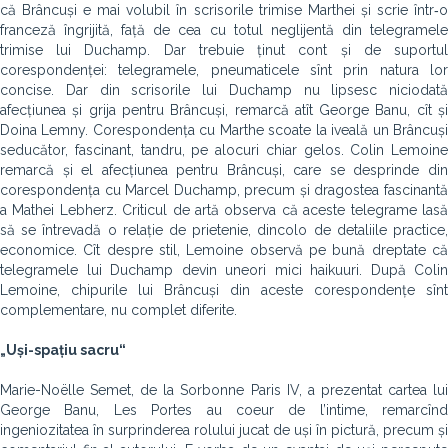
că Brâncuși e mai volubil în scrisorile trimise Marthei și scrie într‑o
franceză îngrijită, față de cea cu totul neglijentă din telegramele
trimise lui Duchamp. Dar trebuie ținut cont și de suportul
corespondenței: telegramele, pneumaticele sînt prin natura lor
concise. Dar din scrisorile lui Duchamp nu lipsesc niciodată
afecțiunea și grija pentru Brâncuși, remarcă atît George Banu, cît și
Doina Lemny. Corespon­dența cu Marthe scoate la iveală un Brâncuși
seducător, fascinant, tandru, pe alocuri chiar gelos. Colin Lemoine
remarcă și el afecțiunea pentru Brâncuși, care se desprinde din
corespondența cu Marcel Duchamp, precum și dragostea fascinantă
a Mathei Lebherz. Criticul de artă observa că aceste telegrame lasă
să se întrevadă o relație de prietenie, dincolo de detaliile practice,
economice. Cît despre stil, Lemoine observă pe bună dreptate că
telegramele lui Duchamp devin uneori mici haikuuri. După Colin
Lemoine, chipurile lui Brâncuși din aceste corespondențe sînt
complementare, nu complet diferite.
„Uși-spațiu sacru“
Marie-Noëlle Semet, de la Sorbonne Paris IV, a prezentat cartea lui
George Banu, Les Portes au coeur de l’intime, remarcînd
ingeniozitatea în surprinderea rolului jucat de uși în pictură, precum și