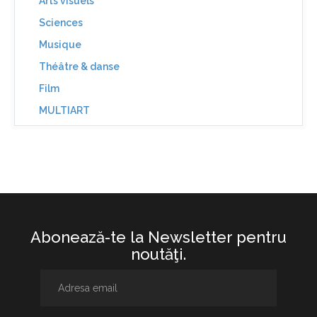
Arts visuels
Sciences
Musique
Théâtre & danse
Film
MULTIART
Abonează-te la Newsletter pentru
noutăţi.