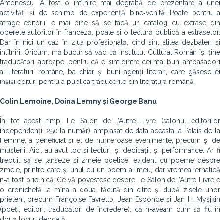
Antonescu. A fost o întîlnire mai degrabă de prezentare a unei
activități și de schimb de experiență bine‑venită. Poate pentru a
atrage editorii, e mai bine să se facă un catalog cu extrase din
operele autorilor în franceză, poate și o lectură publică a extraselor.
Dar în nici un caz în ziua profesională, cînd sînt atîtea dezbateri și
întîlniri. Oricum, mă bucur să văd că Institutul Cultural Român își ține
traducătorii aproape, pentru că ei sînt dintre cei mai buni ambasadori
ai literaturii române, ba chiar și buni agenți literari, care găsesc ei
înșiși edituri pentru a publica traducerile din literatura română.
Colin Lemoine, Doina Lemny şi George Banu
În tot acest timp, Le Salon de l’Autre Livre (salonul editorilor
independenți, 250 la număr), amplasat de data aceasta la Palais de la
Femme, a beneficiat și el de numeroase evenimente, precum și de
mușterii. Aici, au avut loc și lecturi, și dedicații, și performance. Ar fi
trebuit să se lanseze și zmeie poetice, evident cu poeme despre
zmeie, printre care și unul cu un poem al meu, dar vremea iernatică
n‑a fost prielnică. Ce vă povestesc despre Le Salon de l’Autre Livre e
o cronichetă la mîna a doua, făcută din citite și după zisele unor
prieteni, precum Françoise Favretto, Jean Esponde și Jan H. Mysjkin
(poeți, editori, traducători de încredere), că n-aveam cum să fiu în
două locuri deodată.