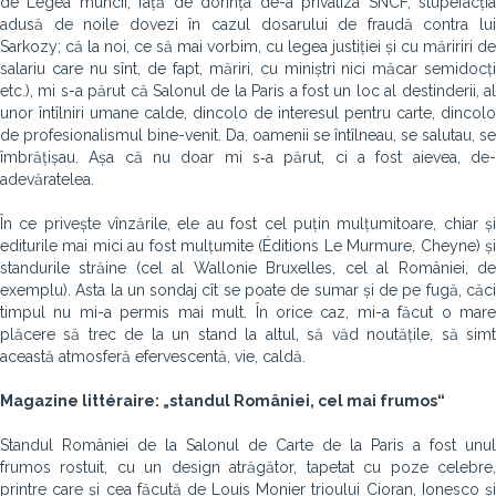
de Legea muncii, față de dorința de-a privatiza SNCF, stupefacția
adusă de noile dovezi în cazul dosarului de fraudă contra lui
Sarkozy; că la noi, ce să mai vorbim, cu legea justiției și cu măririri de
salariu care nu sînt, de fapt, măriri, cu miniștri nici măcar semidocți
etc.), mi s-a părut că Salonul de la Paris a fost un loc al destinderii, al
unor întîlniri umane calde, dincolo de interesul pentru carte, dincolo
de profesionalismul bine-venit. Da, oamenii se întîlneau, se salutau, se
îmbrățișau. Așa că nu doar mi s‑a părut, ci a fost aievea, de-
adevăratelea.
În ce privește vînzările, ele au fost cel puțin mulțumitoare, chiar și
editurile mai mici au fost mulțumite (Éditions Le Murmure, Cheyne) și
standurile străine (cel al Wallonie Bruxelles, cel al României, de
exemplu). Asta la un sondaj cît se poate de sumar și de pe fugă, căci
timpul nu mi-a permis mai mult. În orice caz, mi-a făcut o mare
plăcere să trec de la un stand la altul, să văd noutățile, să simt
această atmosferă efervescentă, vie, caldă.
Magazine littéraire: „standul României, cel mai frumos“
Standul României de la Salonul de Carte de la Paris a fost unul
frumos rostuit, cu un de­sign atrăgător, tapetat cu poze celebre,
printre care și cea făcută de Louis Monier trioului Cioran, Ionesco și