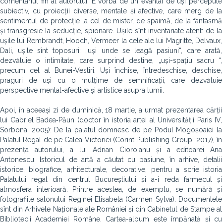
comentariul fin al autorului. E vorba de un evantai de uși percepute
subiectiv, cu proiecții diverse, mentale și afective, care merg de la
sentimentul de protecție la cel de mister, de spaimă, de la fantasmă
și transgresie la seducție, spionare. Ușile sînt inventariate atent: de la
ușile lui Rembrandt, Hooch, Vermeer la cele ale lui Magritte, Delvaux,
Dali, ușile sînt toposuri: „uși unde se leagă pasiuni“, care arată,
dezvăluie o intimitate, care surprind destine, „uși-spațiu sacru “,
precum cel al Bunei-Vestiri. Uși închise, întredeschise, deschise,
praguri de uși cu o mulțime de semnificații, care dezvăluie
perspective mental-afective și artistice asupra lumii.
Apoi, în aceeași zi de duminică, 18 martie, a urmat prezentarea cărții
lui Gabriel Badea‑Păun (doctor în istoria artei al Universită­ții Paris IV,
Sorbona, 2005): De la palatul domnesc de pe Podul Mogoșoaiei la
Palatul Regal de pe Calea Victoriei (Corint Publishing Group, 2017), în
prezența autorului, a lui Adrian Cioroianu și a editoarei Ana
Antonescu. Istoricul de artă a căutat cu pasiune, în arhive, detalii
istorice, biografice, arhitecturale, decorative, pentru a scrie istoria
Palatului regal din centrul Bucureștiului și a-i reda farmecul și
atmosfera interioară. Printre acestea, de exemplu, se numără și
fotografiile salonului Reginei Elisabeta (Carmen Sylva). Documentele
sînt din Arhivele Naționale ale României și din Cabinetul de Stampe al
Bibliotecii Academiei Române. Cartea-album este împănată și cu