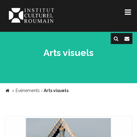
Arts visuels
»
Evénements
›
Arts visuels