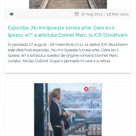
27 Aug 2011 - 18 Nov 2011
Expoziţia „Nu îmi lipseşte lumea artei. Oare eu îi
lipsesc ei?” a artistului Dorinel Marc, la ICR Stockholm
În perioada 27 august - 18 noiembrie 2011, la sediul ICR Stockholm
este deschisă expoziţia „Nu îmi lipseşte lumea artei. Oare eu îi
lipsesc ei? a artistului suedez de origine română Dorinel Marc,
curator: Niclas Östlind. După o perioadă în care s-a retras