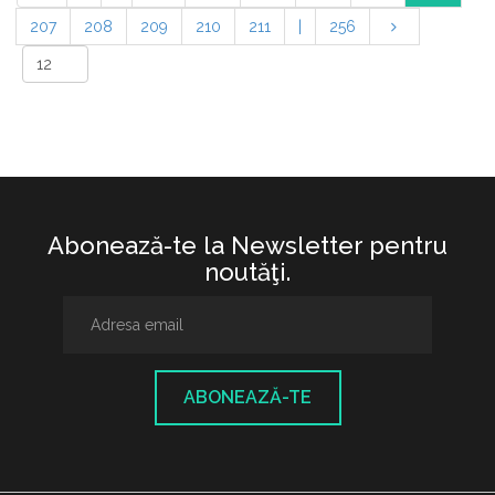
207
208
209
210
211
|
256
Abonează-te la Newsletter pentru
noutăţi.
ABONEAZĂ-TE