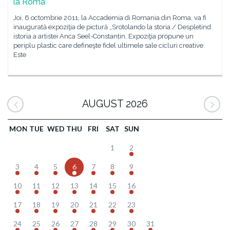
la Roma
Joi, 6 octombrie 2011, la Accademia di Romania din Roma, va fi
inaugurată expoziţia de pictură „Srotolando la storia / Despletind
istoria a artistei Anca Seel-Constantin. Expoziţia propune un
periplu plastic care defineşte fidel ultimele sale cicluri creative.
Este
AUGUST 2026
MON
TUE
WED
THU
FRI
SAT
SUN
1
2
3
4
5
6
7
8
9
10
11
12
13
14
15
16
17
18
19
20
21
22
23
24
25
26
27
28
29
30
31