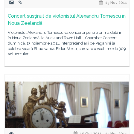
13 Nov 2011
Concert susţinut de violonistul Alexandru Tomescu în
Noua Zeelandă
Violonistul Alexandru Tomescu va concerta pentru prima dată în
în Noua Zeelandă, la Auckland Town Hall – Chamber Concert,
duminică, 13 noiembrie 2011, interpretând arii de Paganini la
celebra vioară Stradivarius Elder-Voicu, care are o vechime de 309
ani. Intitulat
10 Oct 2011 - 13 Nov 2011