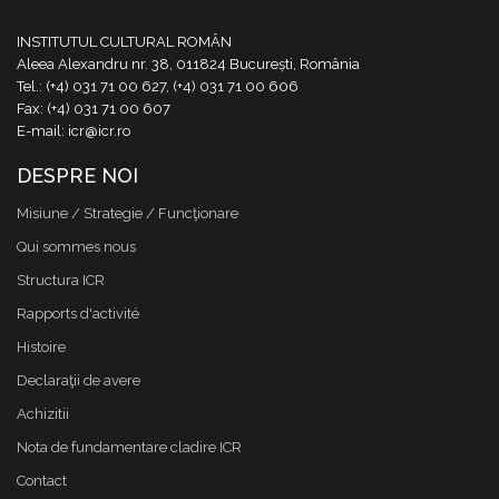
INSTITUTUL CULTURAL ROMÂN
Aleea Alexandru nr. 38, 011824 București, România
Tel.: (+4) 031 71 00 627, (+4) 031 71 00 606
Fax: (+4) 031 71 00 607
E-mail: icr@icr.ro
DESPRE NOI
Misiune / Strategie / Funcţionare
Qui sommes nous
Structura ICR
Rapports d'activité
Histoire
Declaraţii de avere
Achizitii
Nota de fundamentare cladire ICR
Contact