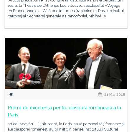
Articol preluat din RFI ( )Conține link audioLa Paris s-a derulat luni
seara, la Théâtre de L’Athénée Louis-Jouvet, spectacolul «Voyage
en Francophonie» - Călătorie în lumea francofoniei. Pus sub înaltul
patronaj al Secretarei generale a Francofoniei, Michaëlle
21 Mar 2018
Premii de excelenţă pentru diaspora românească la
Paris
articol Adevărul ( link seară, la Paris, nouă personalităţi franceze şi
ale diasporei româneşti au primit din partea Institutului Cultural