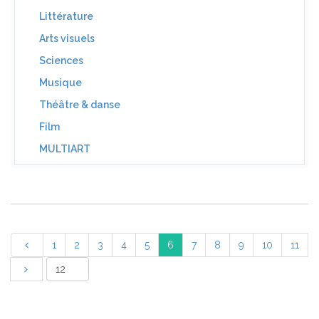
Littérature
Arts visuels
Sciences
Musique
Théâtre & danse
Film
MULTIART
1
2
3
4
5
6
7
8
9
10
11