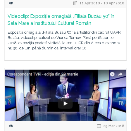
13 Apr 2018 - 18 Apr 2018
Videoclip: Expoziție omagială „Filiala Buzău 50” în
Sala Mare a Institutului Cultural Român
Expoziția omagială „Filiala Buzău 50” a artiștilor din cadrul UAPR
Buzău, videoclip realizat de Viorica Tomov. Până pe 18 aprilie
2018, expoziția poate fi vizitată, la sediul ICR din Aleea Alexandru
nr. 38, de luni până duminică, interval orar 10.
29 Mar 2018