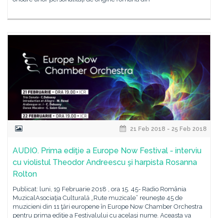
21 Feb 2018 - 25 Feb 2018
AUDIO. Prima ediţie a Europe Now Festival - interviu
cu violistul Theodor Andreescu şi harpista Rosanna
Rolton
Publicat: luni, 19 Februarie 2018 , ora 15. 45- Radio România
MuzicalAsociaţia Culturală „Rute muzicale” reuneşte 45 de
muzicieni din 11 ţări europene în Europe Now Chamber Orchestra
pentru prima ediţie a Festivalului cu acelaşi nume. Aceasta va