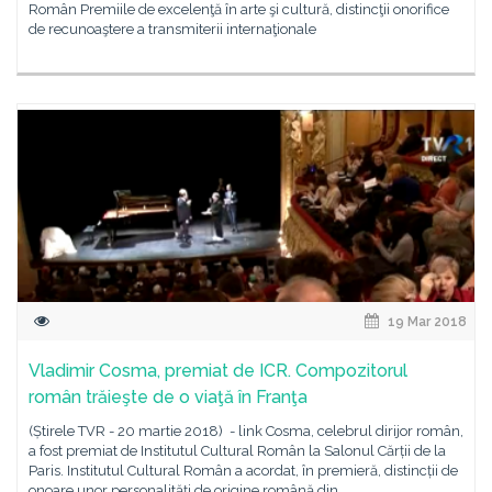
Român Premiile de excelenţă în arte şi cultură, distincţii onorifice
de recunoaştere a transmiterii internaţionale
19 Mar 2018
Vladimir Cosma, premiat de ICR. Compozitorul
român trăieşte de o viaţă în Franţa
(Știrele TVR - 20 martie 2018) - link Cosma, celebrul dirijor român,
a fost premiat de Institutul Cultural Român la Salonul Cărții de la
Paris. Institutul Cultural Român a acordat, în premieră, distincții de
onoare unor personalități de origine română din