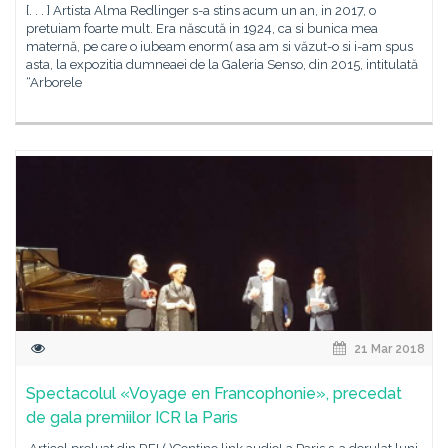
[. . . ] Artista Alma Redlinger s-a stins acum un an, in 2017, o
pretuiam foarte mult. Era născută in 1924, ca si bunica mea
maternă, pe care o iubeam enorm( asa am si văzut-o si i-am spus
asta, la expozitia dumneaei de la Galeria Senso, din 2015, intitulată
“Arborele
21 Mar 2018
Spectacolul «Voyage en Francophonie», precedat
de gala premiilor ICR la Paris