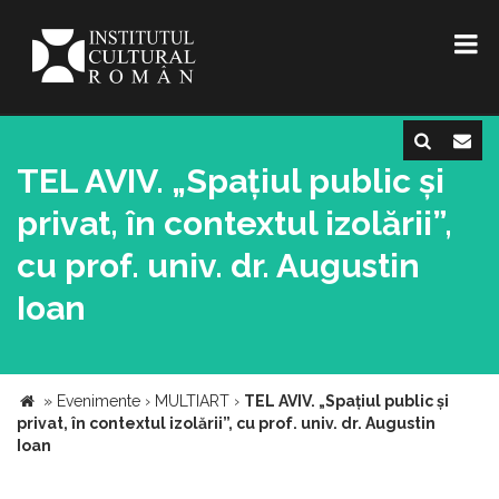
TEL AVIV. „Spațiul public și
privat, în contextul izolării”,
cu prof. univ. dr. Augustin
Ioan
»
Evenimente
›
MULTIART
›
TEL AVIV. „Spațiul public și
privat, în contextul izolării”, cu prof. univ. dr. Augustin
Ioan