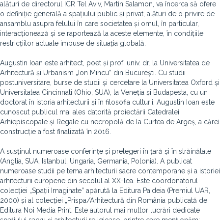
alături de directorul ICR Tel Aviv, Martin Salamon, va încerca să ofere
o definiție generală a spațiului public și privat, alături de o privire de
ansamblu asupra felului în care societatea și omul, în particular,
interacționează și se raportează la aceste elemente, în condițiile
restricțiilor actuale impuse de situația globală.
Augustin Ioan este arhitect, poet și prof. univ. dr. la Universitatea de
Arhitectură și Urbanism „Ion Mincu” din București. Cu studii
postuniversitare, burse de studii și cercetare la Universitatea Oxford și
Universitatea Cincinnati (Ohio, SUA), la Veneția și Budapesta, cu un
doctorat în istoria arhitecturii și în filosofia culturii, Augustin Ioan este
cunoscut publicul mai ales datorită proiectării Catedralei
Arhiepiscopale și Regale cu necropolă de la Curtea de Argeș, a cărei
construcție a fost finalizată în 2016.
A susținut numeroase conferințe și prelegeri în țară și în străinătate
(Anglia, SUA, Istanbul, Ungaria, Germania, Polonia). A publicat
numeroase studii pe tema arhitecturii sacre contemporane și a istoriei
arhitecturii europene din secolul al XX-lea. Este coordonatorul
colecției „Spații Imaginate” apărută la Editura Paideia (Premiul UAR,
2000) și al colecției „Prispa/Arhitectură din România publicată de
Editura Noi Media Print. Este autorul mai multor lucrări dedicate