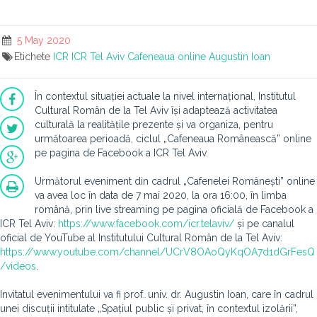
5 May 2020
Etichete
ICR
ICR Tel Aviv
Cafeneaua online
Augustin Ioan
În contextul situației actuale la nivel internațional, Institutul
Cultural Român de la Tel Aviv își adaptează activitatea
culturală la realitățile prezente și va organiza, pentru
următoarea perioadă, ciclul „Cafeneaua Românească” online
pe pagina de Facebook a ICR Tel Aviv.
Următorul eveniment din cadrul „Cafenelei Românești” online
va avea loc în data de 7 mai 2020, la ora 16:00, în limba
română, prin live streaming pe pagina oficială de Facebook a
ICR Tel Aviv:
https://www.facebook.com/icr.telaviv/
și pe canalul
oficial de YouTube al Institutului Cultural Român de la Tel Aviv:
https://www.youtube.com/channel/UCrV8OAoQyKqOA7d1dGrFesQ
/videos
.
Invitatul evenimentului va fi prof. univ. dr. Augustin Ioan, care în cadrul
unei discuții intitulate „Spațiul public și privat, în contextul izolării”,