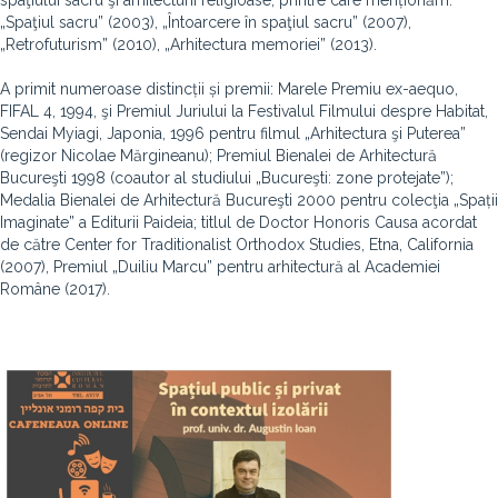
spaţiului sacru şi arhitecturii religioase, printre care menționăm:
„Spaţiul sacru” (2003), „Întoarcere în spaţiul sacru” (2007),
„Retrofuturism” (2010), „Arhitectura memoriei” (2013).
A primit numeroase distincții și premii: Marele Premiu ex-aequo,
FIFAL 4, 1994, şi Premiul Juriului la Festivalul Filmului despre Habitat,
Sendai Myiagi, Japonia, 1996 pentru filmul „Arhitectura şi Puterea”
(regizor Nicolae Mărgineanu); Premiul Bienalei de Arhitectură
Bucureşti 1998 (coautor al studiului „Bucureşti: zone protejate”);
Medalia Bienalei de Arhitectură Bucureşti 2000 pentru colecţia „Spații
Imaginate” a Editurii Paideia; titlul de Doctor Honoris Causa acordat
de către Center for Traditionalist Orthodox Studies, Etna, California
(2007), Premiul „Duiliu Marcu” pentru arhitectură al Academiei
Române (2017).