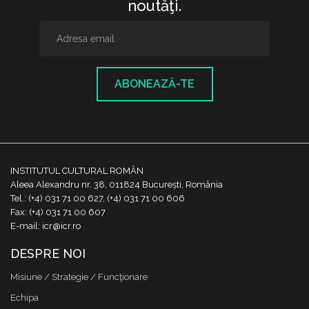
noutăţi.
ABONEAZĂ-TE
INSTITUTUL CULTURAL ROMÂN
Aleea Alexandru nr. 38, 011824 București, România
Tel.: (+4) 031 71 00 627, (+4) 031 71 00 606
Fax: (+4) 031 71 00 607
E-mail: icr@icr.ro
DESPRE NOI
Misiune / Strategie / Funcţionare
Echipa