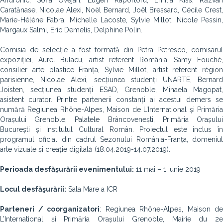
Andronic, Sofia Ovejan, Eugen Raportoru, Emilia Kiss, Răzvan
Caratănase, Nicolae Alexi, Noël Bernard, Joël Bressard, Cécile Crest,
Marie-Hélène Fabra, Michelle Lacoste, Sylvie Millot, Nicole Pessin,
Margaux Salmi, Eric Demelis, Delphine Polin.
Comisia de selecție a fost formată din Petra Petresco, comisarul
expoziției, Aurel Bulacu, artist referent România, Samy Fouché,
consilier arte plastice Franța, Sylvie Millot, artist referent région
parisienne, Nicolae Alexi, secțiunea studenți UNARTE, Bernard
Joisten, secțiunea studenți ESAD, Grenoble, Mihaela Magopat,
asistent curator. Printre partenerii constanți ai acestui demers se
numără Regiunea Rhône-Alpes, Maison de L’International și Primăria
Orașului Grenoble, Palatele Brâncovenești, Primăria Orașului
București și Institutul Cultural Român. Proiectul este inclus în
programul oficial din cadrul Sezonului România-Franța, domeniul
arte vizuale și creație digitală (18.04.2019-14.07.2019).
Perioada desfășurării evenimentului:
11 mai – 1 iunie 2019
Locul desfăşurării
:
Sala Mare a ICR
Parteneri / coorganizatori
: Regiunea Rhône-Alpes, Maison de
L’International și Primăria Orașului Grenoble, Mairie du 2e