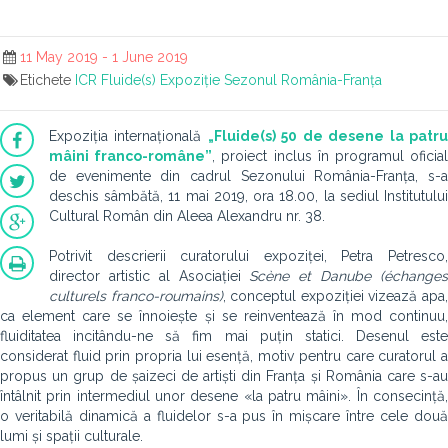
11 May 2019 - 1 June 2019
Etichete
ICR
Fluide(s)
Expoziție
Sezonul România-Franța
Expoziția internațională
„Fluide(s) 50 de desene la patr
mâini franco-române”
, proiect inclus în programul oficia
de evenimente din cadrul Sezonului România-Franța, s-a
deschis sâmbătă, 11 mai 2019, ora 18.00, la sediul Institutului
Cultural Român din Aleea Alexandru nr. 38.
Potrivit descrierii curatorului expoziței, Petra Petresco,
director artistic al Asociației
Scène et Danube (échange
culturels franco-roumains)
, conceptul expoziției vizează apa
ca element care se înnoiește și se reinventează în mod continuu,
fluiditatea incitându-ne să fim mai puțin statici. Desenul este
considerat fluid prin propria lui esență, motiv pentru care curatorul a
propus un grup de șaizeci de artiști din Franța și România care s-au
întâlnit prin intermediul unor desene «la patru mâini». În consecință,
o veritabilă dinamică a fluidelor s-a pus în mișcare între cele două
lumi și spații culturale.