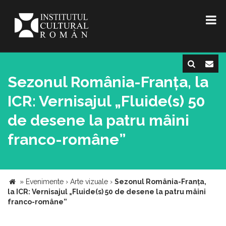
Sezonul România-Franța, la
ICR: Vernisajul „Fluide(s) 50
de desene la patru mâini
franco-române”
»
Evenimente
›
Arte vizuale
›
Sezonul România-Franța,
la ICR: Vernisajul „Fluide(s) 50 de desene la patru mâini
franco-române”