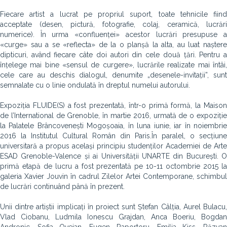
Fiecare artist a lucrat pe propriul suport, toate tehnicile fiind
acceptate (desen, pictură, fotografie, colaj, ceramică, lucrări
numerice). În urma «confluenței» acestor lucrări presupuse a
«curge» sau a se «reflecta» de la o planșă la alta, au luat naștere
dipticuri, având fiecare câte doi autori din cele două țări. Pentru a
înțelege mai bine «sensul de curgere», lucrările realizate mai întâi,
cele care au deschis dialogul, denumite „desenele-invitații”, sunt
semnalate cu o linie ondulată în dreptul numelui autorului.
Expoziția FLUIDE(S) a fost prezentată, într-o primă formă, la Maison
de l’International de Grenoble, în martie 2016, urmată de o expoziție
la Palatele Brâncovenești Mogoșoaia, în luna iunie, iar în noiembrie
2016 la Institutul Cultural Român din Paris.În paralel, o secțiune
universitară a propus același principiu studenților Academiei de Arte
ESAD Grenoble-Valence și ai Universității UNARTE din București. O
primă etapă de lucru a fost prezentată pe 10-11 octombrie 2015 la
galeria Xavier Jouvin în cadrul Zilelor Artei Contemporane, schimbul
de lucrări continuând până în prezent.
Unii dintre artiștii implicați în proiect sunt Ștefan Câlția, Aurel Bulacu,
Vlad Ciobanu, Ludmila Ionescu Grajdan, Anca Boeriu, Bogdan