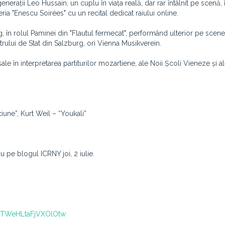
erații Leo Hussain, un cuplu în viața reală, dar rar întâlnit pe scenă, î
ia "Enescu Soirées" cu un recital dedicat raiului online.
 în rolul Paminei din "Flautul fermecat", performând ulterior pe scen
rului de Stat din Salzburg, ori Vienna Musikverein.
le în interpretarea partiturilor mozartiene, ale Noii Școli Vieneze și a
une”, Kurt Weil – “Youkali”
 pe blogul ICRNY joi, 2 iulie.
-TWeHLtaFjVXOlOtw