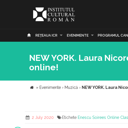
REŢEAUA ICR
EVENIMENTE
PROGRAMUL CAN
NEW YORK. Laura Nicores
online!
»
Evenimente
›
Muzică
›
NEW YORK. Laura Nicore
2 July 2020
Etichete
Enescu Soirees Online
Clas