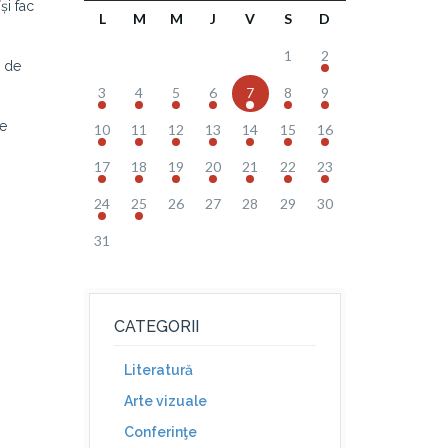
și fac
L
M
M
J
V
S
D
1
2
e de
3
4
5
6
7
8
9
le
10
11
12
13
14
15
16
17
18
19
20
21
22
23
24
25
26
27
28
29
30
31
CATEGORII
Literatură
Arte vizuale
Conferinţe