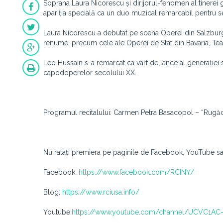
Soprana Laura Nicorescu și dirijorul-fenomen al tinerei gen
apariția specială ca un duo muzical remarcabil pentru ser
Laura Nicorescu a debutat pe scena Operei din Salzburg,
renume, precum cele ale Operei de Stat din Bavaria, Teat
Leo Hussain s-a remarcat ca vârf de lance al generației sa
capodoperelor secolului XX.
Programul recitalului: Carmen Petra Basacopol – “Rugăci
Nu ratați premiera pe paginile de Facebook, YouTube sau
Facebook:
https://www.facebook.com/RCINY/
Blog:
https://www.rciusa.info/
Youtube:
https://www.youtube.com/channel/UCVC1AC