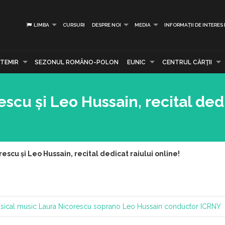
LIMBA
CURSURI
DESPRE NOI
MEDIA
INFORMAȚII DE INTERES
TEMIR
SEZONUL ROMÂNO-POLON
EUNIC
CENTRUL CĂRŢII
cu și Leo Hussain, recital dedi
scu și Leo Hussain, recital dedicat raiului online!
sical music
Laura Nicorescu soprano
Leo Hussain conductor
ICRNY