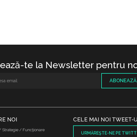
ază-te la Newsletter pentru no
ABONEAZĂ
RE NOI
CELE MAI NOI TWEET-U
/ Strategie / Funcţionare
URMĂREŞTE-NE PE TWITT