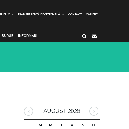
 PUBLIC
TRANSPARENȚĂ DECIZIONALĂ
CONTACT
CARIERE
BURSE
INFORMĂRI
AUGUST 2026
L
M
M
J
V
S
D