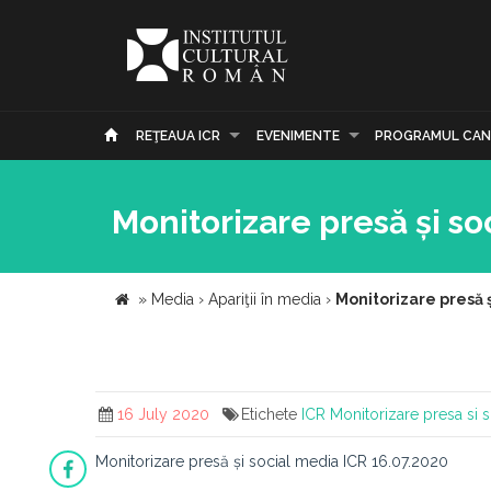
REŢEAUA ICR
EVENIMENTE
PROGRAMUL CAN
Monitorizare presă și so
»
Media
›
Apariţii în media
›
Monitorizare presă 
16 July 2020
Etichete
ICR
Monitorizare presa si 
Monitorizare presă și social media ICR 16.07.2020