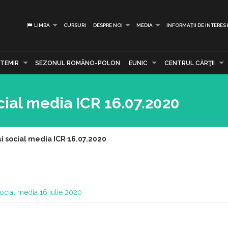
LIMBA
CURSURI
DESPRE NOI
MEDIA
INFORMAȚII DE INTERES
TEMIR
SEZONUL ROMÂNO-POLON
EUNIC
CENTRUL CĂRŢII
cial media ICR 16.07.2020
și social media ICR 16.07.2020
social media
16 iulie 2020