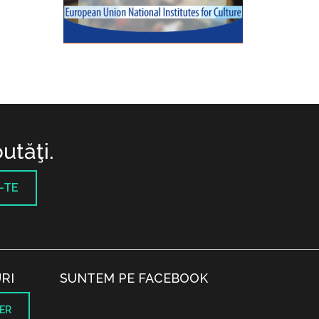
utăţi.
-TE
RI
SUNTEM PE FACEBOOK
ER