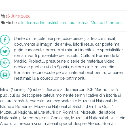
16 June 2020
Etichete
Icr
Icr madrid
Institutul cultural roman
Muzeu
Patrimoniu
Unele dintre cele mai prețioase piese și artefacte unicat,
documente și imagini de arhivă, istorii reale, dar poate mai
puțin cunoscute, precum și mărturii inedite ale specialiștilor
români vor fi prezentate de Institutul Cultural Român de la
Madrid. Proiectul presupune o serie de materiale video
dedicate publicului din Spania, despre cinci muzee din
România, recunoscute pe plan internațional pentru valoarea
inestimabilă a colecțiilor de patrimoniu.
Între 17 iunie şi 29 iulie, în fiecare zi de miercuri, ICR Madrid invită
publicul să descopere câteva momente semnificative din istoria și
cultura română, evocate prin exponate ale Muzeului Național de
Istorie a României, Muzeului Național al Satului „Dimitrie Gusti”,
Muzeului Național al Literaturii din România, Muzeului de Istorie
Națională și Arheologie din Constanța, Muzeului Național al Unirii din
Alba Iulia, precum și un material special despre Ateneul Român,