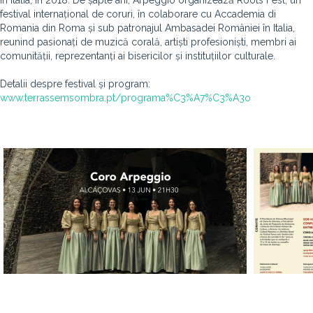
în Italia, în 2018. De șapte ani, Arpeggio organizează Roots Fest, un
festival internațional de coruri, în colaborare cu Accademia di
Romania din Roma și sub patronajul Ambasadei României în Italia,
reunind pasionați de muzică corală, artiști profesioniști, membri ai
comunității, reprezentanți ai bisericilor și instituțiilor culturale.
Detalii despre festival și program:
www.terrassemsombra.pt/programa%C3%A7%C3%A3o