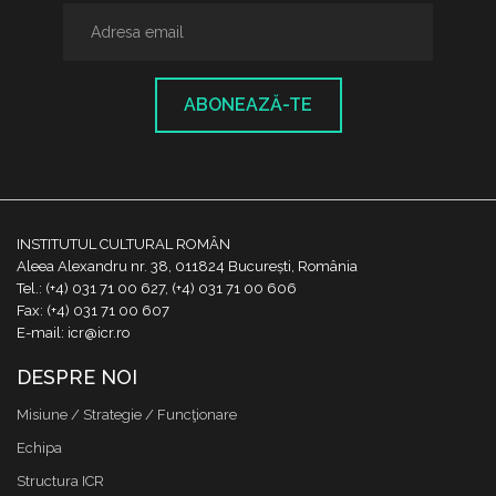
ABONEAZĂ-TE
INSTITUTUL CULTURAL ROMÂN
Aleea Alexandru nr. 38, 011824 București, România
Tel.: (+4) 031 71 00 627, (+4) 031 71 00 606
Fax: (+4) 031 71 00 607
E-mail: icr@icr.ro
DESPRE NOI
Misiune / Strategie / Funcţionare
Echipa
Structura ICR