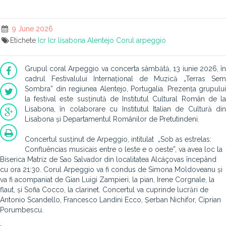
9 June 2026
Etichete
Icr
Icr lisabona
Alentejo
Corul arpeggio
Grupul coral Arpeggio va concerta sâmbătă, 13 iunie 2026, în
cadrul Festivalului Internațional de Muzică „Terras Sem
Sombra” din regiunea Alentejo, Portugalia. Prezența grupului
la festival este susținută de Institutul Cultural Român de la
Lisabona, în colaborare cu Institutul Italian de Cultură din
Lisabona și Departamentul Românilor de Pretutindeni.
Concertul susținut de Arpeggio, intitulat „Sob as estrelas:
Confluências musicais entre o leste e o oeste”, va avea loc la
Biserica Matriz de Sao Salvador din localitatea Alcáçovas începând
cu ora 21:30. Corul Arpeggio va fi condus de Simona Moldoveanu și
va fi acompaniat de Gian Luigi Zampieri, la pian, Irene Corgnale, la
flaut, și Sofia Cocco, la clarinet. Concertul va cuprinde lucrări de
Antonio Scandello, Francesco Landini Ecco, Șerban Nichifor, Ciprian
Porumbescu.