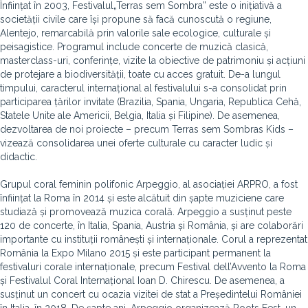
Înființat în 2003, Festivalul„Terras sem Sombra” este o inițiativă a
societății civile care își propune să facă cunoscută o regiune,
Alentejo, remarcabilă prin valorile sale ecologice, culturale și
peisagistice. Programul include concerte de muzică clasică,
masterclass-uri, conferințe, vizite la obiective de patrimoniu și acțiuni
de protejare a biodiversității, toate cu acces gratuit. De-a lungul
timpului, caracterul internațional al festivalului s-a consolidat prin
participarea țărilor invitate (Brazilia, Spania, Ungaria, Republica Cehă,
Statele Unite ale Americii, Belgia, Italia și Filipine). De asemenea,
dezvoltarea de noi proiecte – precum Terras sem Sombras Kids –
vizează consolidarea unei oferte culturale cu caracter ludic și
didactic.
Grupul coral feminin polifonic Arpeggio, al asociației ARPRO, a fost
înființat la Roma în 2014 și este alcătuit din șapte muziciene care
studiază și promovează muzica corală. Arpeggio a susținut peste
120 de concerte, în Italia, Spania, Austria și România, și are colaborări
importante cu instituții românești și internaționale. Corul a reprezentat
România la Expo Milano 2015 și este participant permanent la
festivaluri corale internaționale, precum Festival dell’Avvento la Roma
și Festivalul Coral Internațional Ioan D. Chirescu. De asemenea, a
susținut un concert cu ocazia vizitei de stat a Președintelui României