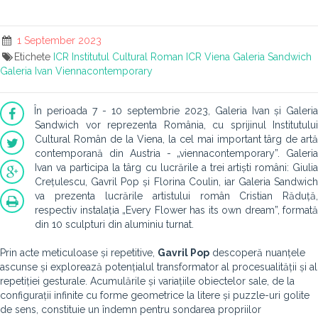
1 September 2023
Etichete
ICR
Institutul Cultural Roman
ICR Viena
Galeria Sandwich
Galeria Ivan
Viennacontemporary
În perioada 7 - 10 septembrie 2023, Galeria Ivan și Galeri
Sandwich vor reprezenta România, cu sprijinul Institutulu
Cultural Român de la Viena, la cel mai important târg de art
contemporană din Austria - „viennacontemporary”. Galeri
Ivan va participa la târg cu lucrările a trei artiști români: Giuli
Crețulescu, Gavril Pop și Florina Coulin, iar Galeria Sandwic
va prezenta lucrările artistului român Cristian Răduță
respectiv instalația „Every Flower has its own dream”, format
din 10 sculpturi din aluminiu turnat.
Prin acte meticuloase și repetitive,
Gavril Pop
descoperă nuanțele
ascunse și explorează potențialul transformator al procesualității și al
repetiției gesturale. Acumulările și variațiile obiectelor sale, de la
configurații infinite cu forme geometrice la litere și puzzle-uri golite
de sens, constituie un îndemn pentru sondarea propriilor