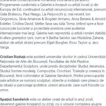
scena artei contemporane românești încă tânără pe atunci.
Programarea curatorială a Galeriei a început cu artiști locali și din
Europa de Est, continuând cu artiști recunoscuți internațional, precum
Geta Brătescu, Paul Neagu, Lia Perjovschi și, mai recent, Ion
Grigorescu, Silvia Amancei & Bogdan Armanu, Anca Benera & Arnold
Estefan, Cristina David, Ștefan Sava sau Iulia Toma, țintind spre a face
cunoscute lucrările și proiectele acestora unei audiențe
internaționale mai largi. Galeria Ivan reprezintă și artiști români stabiliți
în afara granițelor țării, cum ar fi Bartha Sandor sau Mădălina Zaharia,
alături de artiști străini precum Elijah Burgher, Ross Taylor și Jaro
Varga.
Cristian Răduță
este asistent universitar doctor în cadrul Universității
Naționale de Arte din București, Facultatea de Arte Plastice,
Departamentul Sculptură, unde predă disciplinele: Studiul desenului,
Studiul formei-modelaj, Compoziție, Crochiuri. Trăiește și creează în
București, fiind cofondator al Galeriei Sandwich. Printre preocupările
sale artistice se numără sculpturi, obiecte și instalații care pleacă de
la situații și personaje ipotetice, uneori absurde, care sunt folosite cu
umor.
Spațiul Sandwich
este un atelier creat de artiști în anul 2016,
devenind galerie începând cu 2019, cu o viziune complexă asupra