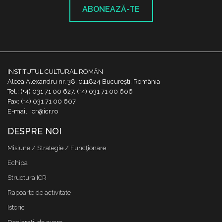
ABONEAZĂ-TE
INSTITUTUL CULTURAL ROMÂN
Aleea Alexandru nr. 38, 011824 București, România
Tel.: (+4) 031 71 00 627, (+4) 031 71 00 606
Fax: (+4) 031 71 00 607
E-mail: icr@icr.ro
DESPRE NOI
Misiune / Strategie / Funcţionare
Echipa
Structura ICR
Rapoarte de activitate
Istoric