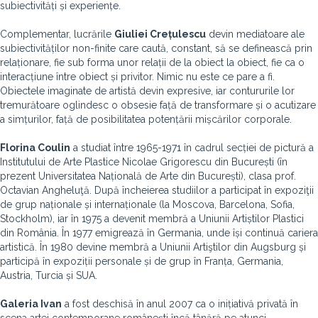
subiectivități și experiențe.
Complementar, lucrările
Giuliei Crețulescu
devin mediatoare ale
subiectivităților non-finite care caută, constant, să se definească prin
relaționare, fie sub forma unor relații de la obiect la obiect, fie ca o
interacțiune între obiect și privitor. Nimic nu este ce pare a fi.
Obiectele imaginate de artistă devin expresive, iar contururile lor
tremurătoare oglindesc o obsesie față de transformare și o acutizare
a simțurilor, față de posibilitatea potențării mișcărilor corporale.
Florina Coulin
a studiat între 1965-1971 în cadrul secției de pictură a
Institutului de Arte Plastice Nicolae Grigorescu din București (în
prezent Universitatea Națională de Arte din București), clasa prof.
Octavian Angheluţă. După încheierea studiilor a participat în expoziţii
de grup naționale și internaționale (la Moscova, Barcelona, Sofia,
Stockholm), iar în 1975 a devenit membră a Uniunii Artiștilor Plastici
din România. În 1977 emigrează în Germania, unde își continuă cariera
artistică. În 1980 devine membră a Uniunii Artiştilor din Augsburg și
participă în expoziții personale și de grup în Franța, Germania,
Austria, Turcia și SUA.
Galeria Ivan
a fost deschisă în anul 2007 ca o inițiativă privată în