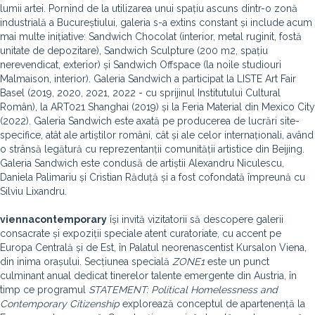
lumii artei. Pornind de la utilizarea unui spațiu ascuns dintr-o zonă
industrială a Bucureștiului, galeria s-a extins constant și include acum
mai multe inițiative: Sandwich Chocolat (interior, metal ruginit, fostă
unitate de depozitare), Sandwich Sculpture (200 m2, spațiu
nerevendicat, exterior) și Sandwich Offspace (la noile studiouri
Malmaison, interior). Galeria Sandwich a participat la LISTE Art Fair
Basel (2019, 2020, 2021, 2022 - cu sprijinul Institutului Cultural
Român), la ART021 Shanghai (2019) și la Feria Material din Mexico City
(2022). Galeria Sandwich este axată pe producerea de lucrări site-
specifice, atât ale artiștilor români, cât și ale celor internaționali, având
o strânsă legătură cu reprezentanții comunității artistice din Beijing.
Galeria Sandwich este condusă de artiștii Alexandru Niculescu,
Daniela Palimariu și Cristian Răduță și a fost cofondată împreună cu
Silviu Lixandru.
viennacontemporary
își invită vizitatorii să descopere galerii
consacrate și expoziții speciale atent curatoriate, cu accent pe
Europa Centrală și de Est, în Palatul neorenascentist Kursalon Viena,
din inima orașului. Secțiunea specială
ZONE1
este un punct
culminant anual dedicat tinerelor talente emergente din Austria, în
timp ce programul
STATEMENT: Political Homelessness and
Contemporary Citizenship
explorează conceptul de apartenență la