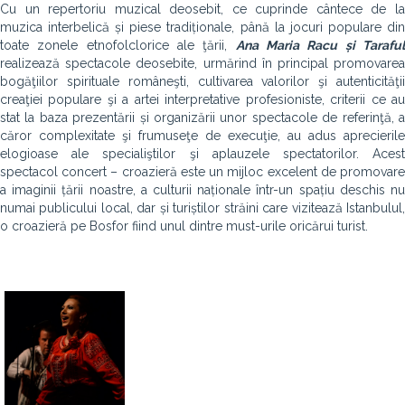
Cu un repertoriu muzical deosebit, ce cuprinde cântece de la
muzica interbelică și piese tradiționale, până la jocuri populare din
toate zonele etnofolclorice ale ţării,
Ana Maria Racu și Tarafu
realizează spectacole deosebite, urmărind în principal promovarea
bogăţiilor spirituale româneşti, cultivarea valorilor şi autenticităţii
creaţiei populare şi a artei interpretative profesioniste, criterii ce au
stat la baza prezentării și organizării unor spectacole de referinţă, a
căror complexitate şi frumuseţe de execuţie, au adus aprecierile
elogioase ale specialiştilor şi aplauzele spectatorilor. Acest
spectacol concert – croazieră este un mijloc excelent de promovare
a imaginii țării noastre, a culturii naționale într-un spațiu deschis nu
numai publicului local, dar și turiștilor străini care vizitează Istanbulul,
o croazieră pe Bosfor fiind unul dintre must-urile oricărui turist.