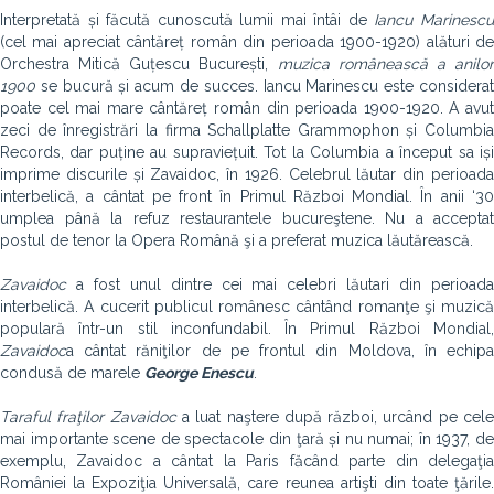
Interpretată și făcută cunoscută lumii mai întâi de
Iancu Marinesc
(cel mai apreciat cântăreț român din perioada 1900-1920) alături de
Orchestra Mitică Guțescu București,
muzica românească a anilo
1900
se bucură și acum de succes. Iancu Marinescu este considerat
poate cel mai mare cântăreț român din perioada 1900-1920. A avut
zeci de înregistrări la firma Schallplatte Grammophon și Columbia
Records, dar puține au supraviețuit. Tot la Columbia a început sa iși
imprime discurile și Zavaidoc, în 1926. Celebrul lăutar din perioada
interbelică, a cântat pe front în Primul Război Mondial. În anii ‘30
umplea până la refuz restaurantele bucureştene. Nu a acceptat
postul de tenor la Opera Română şi a preferat muzica lăutărească.
Zavaidoc
a fost unul dintre cei mai celebri lăutari din perioada
interbelică. A cucerit publicul românesc cântând romanţe şi muzică
populară într-un stil inconfundabil. În Primul Război Mondial,
Zavaidoc
a cântat răniţilor de pe frontul din Moldova, în echipa
condusă de marele
George Enescu
.
Taraful fraţilor Zavaidoc
a luat naştere după război, urcând pe cel
mai importante scene de spectacole din ţară și nu numai; în 1937, de
exemplu, Zavaidoc a cântat la Paris făcând parte din delegaţia
României la Expoziţia Universală, care reunea artişti din toate ţările.