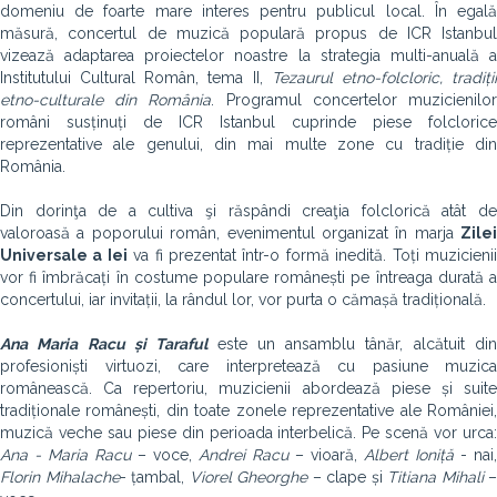
domeniu de foarte mare interes pentru publicul local. În egală
măsură, concertul de muzică populară propus de ICR Istanbul
vizează adaptarea proiectelor noastre la strategia multi-anuală a
Institutului Cultural Român, tema II,
Tezaurul etno-folcloric, tradiți
etno-culturale din România
. Programul concertelor muzicienilo
români susținuți de ICR Istanbul cuprinde piese folclorice
reprezentative ale genului, din mai multe zone cu tradiție din
România.
Din dorinţa de a cultiva şi răspândi creaţia folclorică atât de
valoroasă a poporului român, evenimentul organizat în marja
Zilei
Universale a Iei
va fi prezentat într-o formă inedită. Toți muzicieni
vor fi îmbrăcați în costume populare românești pe întreaga durată a
concertului, iar invitații, la rândul lor, vor purta o cămașă tradițională.
Ana Maria Racu și Taraful
este un ansamblu tânăr, alcătuit din
profesioniști virtuozi, care interpretează cu pasiune muzica
românească. Ca repertoriu, muzicienii abordează piese și suite
tradiționale românești, din toate zonele reprezentative ale României,
muzică veche sau piese din perioada interbelică. Pe scenă vor urca:
Ana - Maria Racu
– voce,
Andrei Racu
– vioară,
Albert Ioniță
- nai,
Florin Mihalache
- țambal,
Viorel Gheorghe
– clape și
Titiana Mihali
–