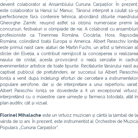
devenit colaborator al Ansamblului Cununa Carpaților. În prezent,
este colaborator la Hanul lu' Manuc. Tânărul interpret a căutat să-și
perfectioneze fără contenire tehnica, abordând stilurile maestrului
Gheorghe Zamfir, reușind astfel să obțină numeroase premii la
concursuri, festivaluri si olimpiade de nai. A colaborat cu ansambluri
profesioniste ca Tinerimea Româna, Ciocârlia, Hora, Rapsodia
Româna, colindând toată Europa si America. Albert Paraschiv Ionita
este primul naist care, alaturi de Martin Fuchs, un artist și tehnician al
sticlei din Elveția, a contribuit nemijlocit la conceperea si realizarea
naiului de cristal, acesta provocând o reală senzatie în cadrul
evenimentelor artistice de toate tipurile. Recitalurile tânărului naist au
captivat publicul de pretutindeni, iar succesul lui Albert Paraschiv
Ioniță a venit după îndelungi eforturi de cercetare a instrumentelor
populare aerofone, dar și de interpretare a unui repertoriu variat.
Albert Paraschiv Ioniță se dovedeste a fi un excepțional virtuoz,
interpretând cu o măiestrie care uimește și farmecă totodată, atât în
plan auditiv, cât și vizual.
Florinel Mihalache
este un virtuoz muzician și cântă la țambal de la
vârsta de 11 ani. În prezent, este instrumentist al Orchestrei de Muzică
Populară „Cununa Carpaților”.