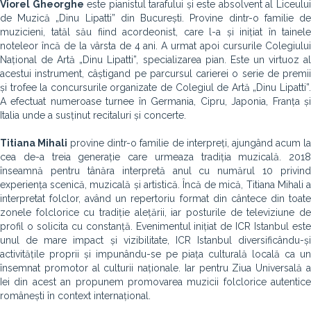
Viorel Gheorghe
este pianistul tarafului și este absolvent al Liceulu
de Muzică „Dinu Lipatti” din București. Provine dintr-o familie de
muzicieni, tatăl său fiind acordeonist, care l-a și inițiat în tainele
noteleor încă de la vârsta de 4 ani. A urmat apoi cursurile Colegiului
Național de Artă „Dinu Lipatti”, specializarea pian. Este un virtuoz al
acestui instrument, câștigand pe parcursul carierei o serie de premii
și trofee la concursurile organizate de Colegiul de Artă „Dinu Lipatti”.
A efectuat numeroase turnee în Germania, Cipru, Japonia, Franța și
Italia unde a susținut recitaluri și concerte.
Titiana Mihali
provine dintr-o familie de interpreți, ajungând acum l
cea de-a treia generație care urmeaza tradiția muzicală. 2018
înseamnă pentru tânăra interpretă anul cu numărul 10 privind
experiența scenică, muzicală și artistică. Încă de mică, Titiana Mihali a
interpretat folclor, având un repertoriu format din cântece din toate
zonele folclorice cu tradiție alețării, iar posturile de televiziune de
profil o solicita cu constanță. Evenimentul inițiat de ICR Istanbul este
unul de mare impact și vizibilitate, ICR Istanbul diversificându-și
activitățile proprii și impunându-se pe piața culturală locală ca un
însemnat promotor al culturii naționale. Iar pentru Ziua Universală a
Iei din acest an propunem promovarea muzicii folclorice autentice
românești în context internațional.