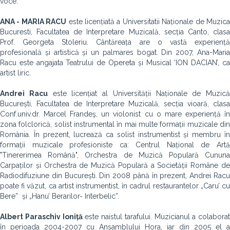
voce.
ANA - MARIA RACU
este licențiată a Universitatii Naționale de Muzic
Bucuresti, Facultatea de Interpretare Muzicală, secția Canto, clasa
Prof. Georgeta Stoleriu. Cântăreața are o vastă experiență
profesională și artistică și un palmares bogat. Din 2007, Ana-Maria
Racu este angajata Teatrului de Opereta și Musical ‘ION DACIAN’, ca
artist liric.
Andrei Racu
este licențiat al Universității Naționale de Muzică
București, Facultatea de Interpretare Muzicală, secția vioară, clasa
Conf.univ.dr. Marcel Frandeş, un violonist cu o mare experiență în
zona folclorică, solist instrumental în mai multe formații muzicale din
România. În prezent, lucrează ca solist instrumentist și membru în
formații muzicale profesioniste ca: Centrul Național de Artă
"Tinererimea Română", Orchestra de Muzică Populară Cununa
Carpaților și Orchestra de Muzică Populară a Societății Române de
Radiodifuziune din București. Din 2008 până în prezent, Andrei Racu
poate fi văzut, ca artist instrumentist, în cadrul restaurantelor „Caru’ cu
Bere” și „Hanu’ Berarilor- Interbelic”.
Albert Paraschiv Ioniță
este naistul tarafului. Muzicianul a colaborat
în perioada 2004-2007 cu Ansamblului Hora, iar din 2005 el a