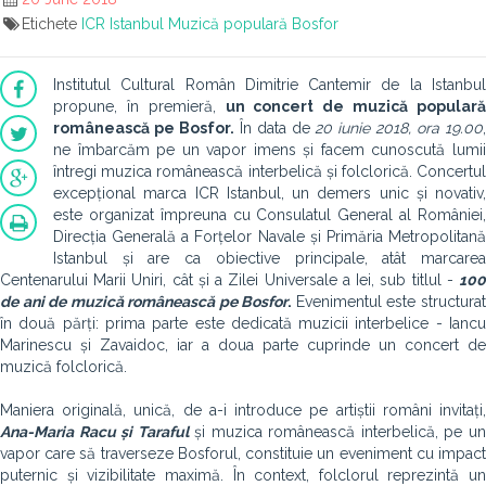
Etichete
ICR Istanbul
Muzică populară
Bosfor
Institutul Cultural Român Dimitrie Cantemir de la Istanbul
propune, în premieră,
un concert de muzică popular
românească pe Bosfor.
În data de
20 iunie 2018, ora 19.00
ne îmbarcăm pe un vapor imens și facem cunoscută lumii
întregi muzica românească interbelică și folclorică. Concertul
excepțional marca ICR Istanbul, un demers unic și novativ,
este organizat împreuna cu Consulatul General al României,
Direcția Generală a Forțelor Navale și Primăria Metropolitană
Istanbul și are ca obiective principale, atât marcarea
Centenarului Marii Uniri, cât și a Zilei Universale a Iei, sub titlul -
100
de ani de muzică românească pe Bosfor
.
Evenimentul este structura
în două părți: prima parte este dedicată muzicii interbelice - Iancu
Marinescu și Zavaidoc, iar a doua parte cuprinde un concert de
muzică folclorică.
Maniera originală, unică, de a-i introduce pe artiștii români invitați,
Ana-Maria Racu și Taraful
și muzica românească interbelică, pe u
vapor care să traverseze Bosforul, constituie un eveniment cu impact
puternic și vizibilitate maximă. În context, folclorul reprezintă un