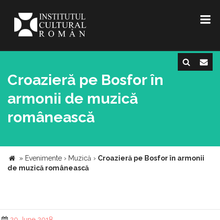
Croazieră pe Bosfor în
armonii de muzică
românească
»
Evenimente
›
Muzică
›
Croazieră pe Bosfor în armonii
de muzică românească
20 June 2018