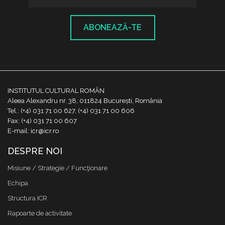
ABONEAZĂ-TE
INSTITUTUL CULTURAL ROMÂN
Aleea Alexandru nr. 38, 011824 București, România
Tel.: (+4) 031 71 00 627, (+4) 031 71 00 606
Fax: (+4) 031 71 00 607
E-mail: icr@icr.ro
DESPRE NOI
Misiune / Strategie / Funcţionare
Echipa
Structura ICR
Rapoarte de activitate