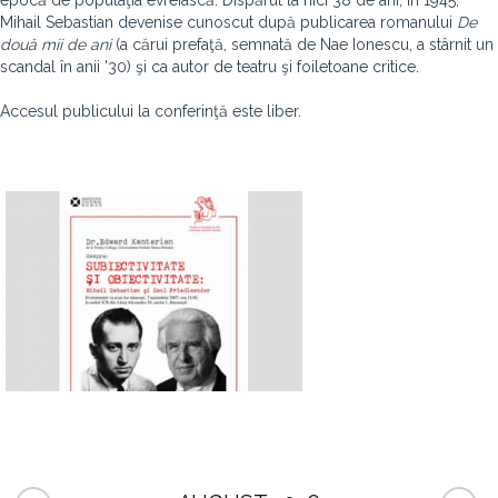
epocă de populaţia evreiască. Dispărut la nici 38 de ani, în 1945,
Mihail Sebastian devenise cunoscut după publicarea romanului
De
două mii de ani
(a cărui prefaţă, semnată de Nae Ionescu, a stârnit un
scandal în anii '30) şi ca autor de teatru şi foiletoane critice.
Accesul publicului la conferinţă este liber.