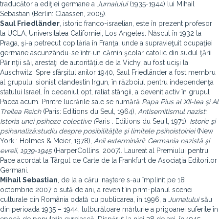
traducător a ediţiei germane a
Jurnalului
(1935-1944) lui Mihail
Sebastian (Berlin: Claassen, 2005).
Saul Friedländer
, istoric franco-israelian, este în prezent profesor
la UCLA, Universitatea Californiei, Los Angeles. Născut în 1932 la
Praga, şi-a petrecut copilăria în Franţa, unde a supravieţuit ocupaţiei
germane ascunzându-se într-un cămin şcolar catolic din sudul ţării.
Părinţii săi, arestaţi de autorităţile de la Vichy, au fost ucişi la
Auschwitz. Spre sfârşitul anilor 1940, Saul Friedländer a fost membru
al grupului sionist clandestin Irgun, în războiul pentru independenţa
statului Israel. În deceniul opt, raliat stângii, a devenit activ în grupul
Pacea acum. Printre lucrările sale se numără
Papa Pius al XII-lea şi Al
Treilea Reich
(Paris: Editions du Seul, 1964),
Antisemitismul nazist:
Istoria unei psihoze colective (
Paris : Editions du Seuil, 1971),
Istorie şi
psihanaliză:studiu despre posibilităţile şi limitele psihoistoiriei
(New
York : Holmes & Meier, 1978),
Anii exterminării: Germania nazistă şi
evreii, 1939-1945
(HarperCollins, 2007). Laureat al Premiului pentru
Pace acordat la Târgul de Carte de la Frankfurt de Asociaţia Editorilor
Germani.
Mihail Sebastian
, de la a cărui naştere s-au împlinit pe 18
octombrie 2007 o sută de ani, a revenit în prim-planul scenei
culturale din România odată cu publicarea, în 1996, a
Jurnalului
său
din perioada 1935 – 1944, tulburătoare mărturie a prigoanei suferite în