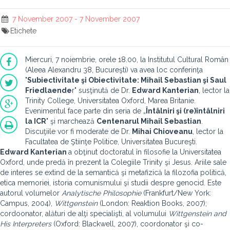
7 November 2007 - 7 November 2007
Etichete
Miercuri, 7 noiembrie, orele 18.00, la Institutul Cultural Român
(Aleea Alexandru 38, Bucureşti) va avea loc conferinţa
"
Subiectivitate şi Obiectivitate: Mihail Sebastian şi Saul
Friedlaende
r" susţinută de Dr.
Edward Kanterian
, lector la
Trinity College, Universitatea Oxford, Marea Britanie.
Evenimentul face parte din seria de „
Întâlniri şi (re)întâlniri
la ICR
" şi marchează
Centenarul Mihail Sebastian
.
Discuţiile vor fi moderate de Dr.
Mihai Chioveanu
, lector la
Facultatea de Ştiinţe Politice, Universitatea Bucureşti.
Edward Kanterian
a obţinut doctoratul în filosofie la Universitatea
Oxford, unde predă în prezent la Colegiile Trinity şi Jesus. Ariile sale
de interes se extind de la semantică şi metafizică la filozofia politică,
etica memoriei, istoria comunismului şi studii despre genocid. Este
autorul volumelor
Analytische Philosophie
(Frankfurt/New York:
Campus, 2004),
Wittgenstein
(London: Reaktion Books, 2007);
cordoonator, alături de alţi specialişti, al volumului
Wittgenstein and
His Interpreters
(Oxford: Blackwell, 2007), coordonator şi co-