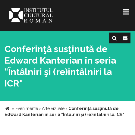
Conferinţă susţinută de
Edward Kanterian în seria
"Întâlniri şi (re)întâlniri la
ICR"
»
Evenimente
›
Arte vizuale
›
Conferinţă susţinută de
Edward Kanterian în seria "Întâlniri şi (re)întâlniri la ICR"