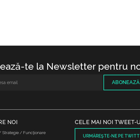
ază-te la Newsletter pentru no
ABONEAZĂ
RE NOI
CELE MAI NOI TWEET-U
/ Strategie / Funcţionare
URMĂREŞTE-NE PE TWITT