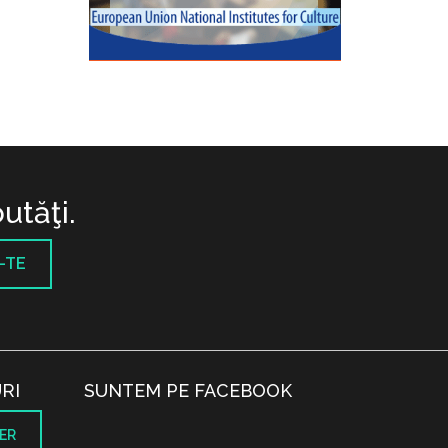
utăţi.
-TE
RI
SUNTEM PE FACEBOOK
ER