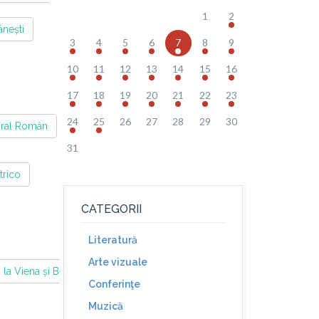
1
2
ânești
3
4
5
6
7
8
9
10
11
12
13
14
15
16
17
18
19
20
21
22
23
24
25
26
27
28
29
30
tural Român
31
trico
CATEGORII
Literatură
Arte vizuale
la Viena și Berlin
Conferinţe
Muzică