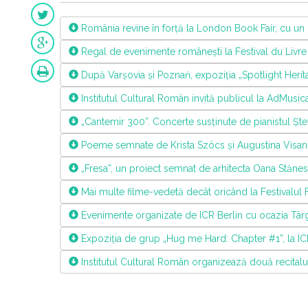
România revine în forță la London Book Fair, cu un 
Regal de evenimente românești la Festival du Livre 
După Varșovia și Poznań, expoziția „Spotlight Herit
Institutul Cultural Român invită publicul la AdMusi
„Cantemir 300”. Concerte susținute de pianistul Ștefa
Poeme semnate de Krista Szöcs și Augustina Visan, î
„Fresa”, un proiect semnat de arhitecta Oana Stănesc
Mai multe filme-vedetă decât oricând la Festivalul
Evenimente organizate de ICR Berlin cu ocazia Târgu
Expoziția de grup „Hug me Hard: Chapter #1”, la IC
Institutul Cultural Român organizează două recitalur