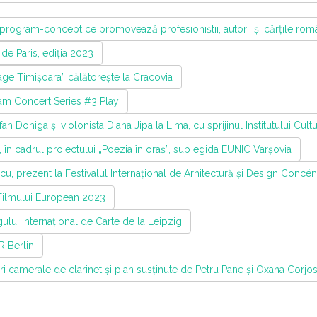
program-concept ce promovează profesioniștii, autorii și cărțile rom
de Paris, ediția 2023
age Timișoara” călătorește la Cracovia
cam Concert Series #3 Play
n Doniga și violonista Diana Jipa la Lima, cu sprijinul Institutului Cul
n cadrul proiectului „Poezia în oraș”, sub egida EUNIC Varșovia
u, prezent la Festivalul Internațional de Arhitectură și Design Concén
 Filmului European 2023
lui Internațional de Carte de la Leipzig
R Berlin
i camerale de clarinet și pian susținute de Petru Pane și Oxana Corjos 