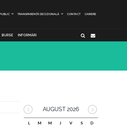
 PUBLIC
TRANSPARENȚĂ DECIZIONALĂ
CONTACT
CARIERE
BURSE
INFORMĂRI
AUGUST 2026
L
M
M
J
V
S
D