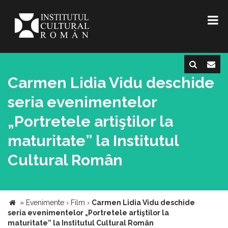
Carmen Lidia Vidu deschide
seria evenimentelor
„Portretele artiştilor la
maturitate” la Institutul
Cultural Român
»
Evenimente
›
Film
›
Carmen Lidia Vidu deschide
seria evenimentelor „Portretele artiştilor la
maturitate” la Institutul Cultural Român