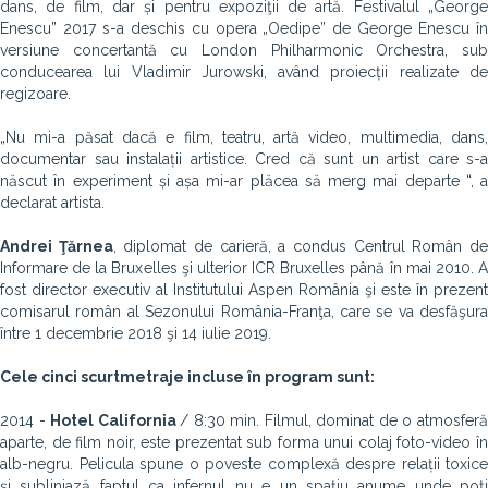
dans, de film, dar și pentru expoziţii de artă. Festivalul „George
Enescu” 2017 s-a deschis cu opera „Oedipe” de George Enescu în
versiune concertantă cu London Philharmonic Orchestra, sub
conducearea lui Vladimir Jurowski, având proiecții realizate de
regizoare.
„Nu mi-a păsat dacă e film, teatru, artă video, multimedia, dans,
documentar sau instalații artistice. Cred că sunt un artist care s-a
născut în experiment și așa mi-ar plăcea să merg mai departe “, a
declarat artista.
Andrei
Ţărnea
, diplomat de carieră, a condus Centrul Român d
Informare de la Bruxelles şi ulterior ICR Bruxelles până în mai 2010. A
fost director executiv al Institutului Aspen România şi este în prezent
comisarul român al Sezonului România-Franţa, care se va desfăşura
între 1 decembrie 2018 şi 14 iulie 2019.
Cele cinci scurtmetraje incluse în program sunt:
2014 -
Hotel California
/ 8:30 min. Filmul, dominat de o atmosfer
aparte, de film noir, este prezentat sub forma unui colaj foto-video în
alb-negru. Pelicula spune o poveste complexă despre relații toxice
şi subliniază faptul ca infernul nu e un spațiu anume unde poți