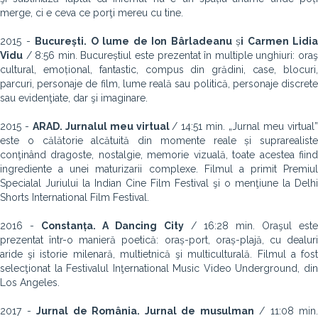
merge, ci e ceva ce porţi mereu cu tine.
2015 -
București. O lume de Ion Bârladeanu
ș
i Carmen Lidia
Vidu
/ 8:56 min. Bucureștiul este prezentat în multiple unghiuri: oraş
cultural, emoțional, fantastic, compus din grădini, case, blocuri,
parcuri, personaje de film, lume reală sau politică, personaje discrete
sau evidenţiate, dar şi imaginare.
2015 -
ARAD. Jurnalul meu virtual
/ 14:51 min. „Jurnal meu virtual
este o călătorie alcătuită din momente reale și suprarealiste
conţinând dragoste, nostalgie, memorie vizuală, toate acestea fiind
ingrediente a unei maturizarii complexe. Filmul a primit Premiul
Special
al Juriului la Indian Cine Film Festival şi o menţiune la Delhi
Shorts International Film Festival.
2016 -
Constanț
a. A Dancing City
/ 16:28 min. Oraşul est
prezentat într-o manieră poetică: oraș-port, oraș-plajă, cu dealuri
aride şi istorie milenară, multietnică şi multiculturală. Filmul a fost
selecţionat la Festivalul Inţernational Music Video Underground, din
Los Angeles.
2017 -
Jurnal de România. Jurnal de musulman
/ 11:08 min.