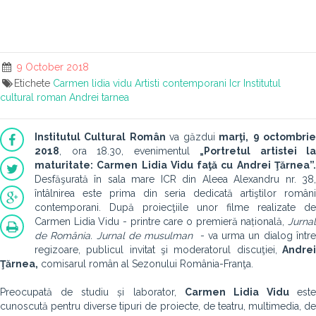
9 October 2018
Etichete
Carmen lidia vidu
Artisti contemporani
Icr
Institutul
cultural roman
Andrei tarnea
Institutul Cultural Român
va găzdui
marţi,
9 octombri
2018
, ora 18.30, evenimentul
„Portretul artistei la
maturitate: Carmen Lidia Vidu
faţă cu Andrei Ţărnea
”
Desfăşurată în sala mare ICR din Aleea Alexandru nr. 38,
întâlnirea este prima din seria dedicată artiştilor români
contemporani. După proiecţiile unor filme realizate de
Carmen Lidia Vidu - printre care o premieră națională,
Jurna
de
Rom
â
nia. Jurnal de musulman
- va urma un dialog într
regizoare, publicul invitat şi moderatorul discuţiei,
Andre
Ţărnea,
comisarul român al Sezonului România-Franţa.
Preocupată de studiu și laborator,
Carmen Lidia Vidu
este
cunoscută pentru diverse tipuri de proiecte, de teatru, multimedia, de