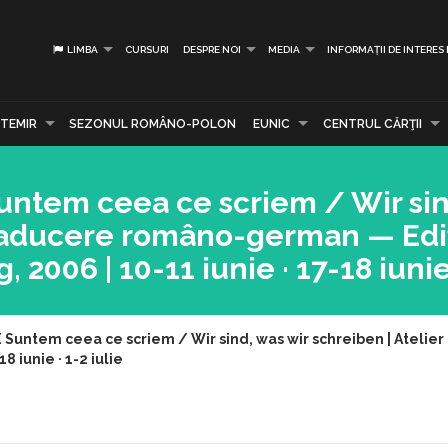
LIMBA
CURSURI
DESPRE NOI
MEDIA
INFORMAȚII DE INTERES
TEMIR
SEZONUL ROMÂNO-POLON
EUNIC
CENTRUL CĂRŢII
ntem ceea ce scriem / Wir sin
traducere româno-german — Ediți
 2006 | 10-11 iunie · 17-18 iunie 
Suntem ceea ce scriem / Wir sind, was wir schreiben | Atelie
8 iunie · 1-2 iulie