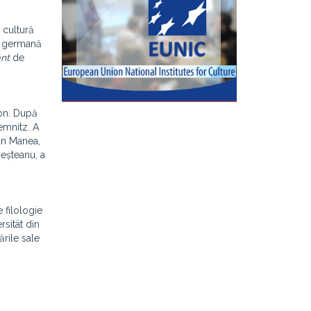
i cultură
ba germană
nt
de
fon. După
emnitz. A
an Manea,
eșteanu, a
 filologie
rsität din
rile sale