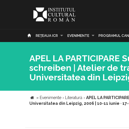
REŢEAUA ICR
EVENIMENTE
PROGRAMUL CAN
APEL LA PARTICIPARE Su
schreiben | Atelier de 
Universitatea din Leipzig,
»
Evenimente
›
Literatură
›
APEL LA PARTICIPARE 
Universitatea din Leipzig, 2006 | 10-11 iunie · 17-1