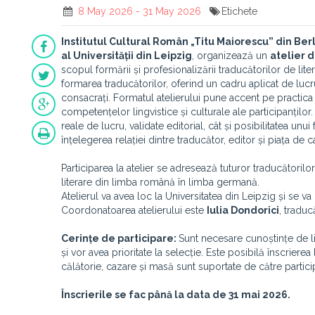
8 May 2026 - 31 May 2026
Etichete
Institutul Cultural Român „
Titu Maiorescu
” din Ber
al Universității din Leipzig
, organizează un
atelier 
scopul formării și profesionalizării traducătorilor de li
formarea traducătorilor, oferind un cadru aplicat de lucru
consacrați. Formatul atelierului pune accent pe practica 
competențelor lingvistice și culturale ale participanților.
reale de lucru, validate editorial, cât și posibilitatea un
înțelegerea relației dintre traducător, editor și piața de c
Participarea la atelier se adresează tuturor traducătoril
literare din limba română în limba germană.
Atelierul va avea loc la Universitatea din Leipzig și se 
Coordonatoarea atelierului este
Iulia Dondorici
, traduc
Cerinț
e de participare:
Sunt necesare cunoștințe de lim
și vor avea prioritate la selecție. Este posibilă înscriere
călătorie, cazare și masă sunt suportate de către particip
Înscrierile se fac până la data de 31 mai 2026.