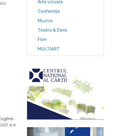
Arte vizuale
ici
Conferinţe
Muzică
Teatru & Dans
Film
MULTIART
 Eugène
022) și a