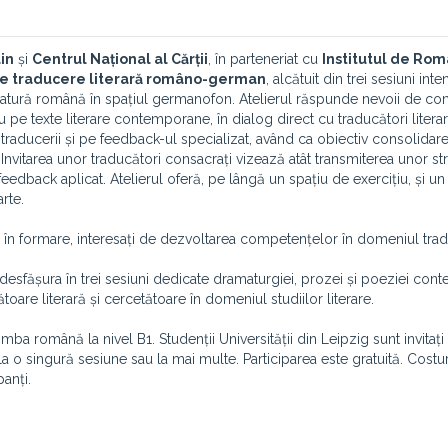
lin
și
Centrul Național al Cărții
, în parteneriat cu
Institutul de Rom
de traducere
literar
ă româno
-german
, alcătuit din trei sesiuni inte
teratură română în spațiul germanofon. Atelierul răspunde nevoii de cont
 pe texte literare contemporane, în dialog direct cu traducători literar
traducerii și pe feedback-ul specializat, având ca obiectiv consolidar
 Invitarea unor traducători consacrați vizează atât transmiterea unor str
ui feedback aplicat. Atelierul oferă, pe lângă un spațiu de exercițiu, și u
arte.
or în formare, interesați de dezvoltarea competențelor în domeniul trad
va desfășura în trei sesiuni dedicate dramaturgiei, prozei și poeziei co
ătoare literară și cercetătoare în domeniul studiilor literare.
ba română la nivel B1. Studenții Universității din Leipzig sunt invitați
a la o singură sesiune sau la mai multe.
Participarea este gratuită. Costu
anți.