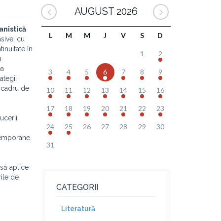
AUGUST 2026
anistică
L
M
M
J
V
S
D
nsive, cu
inuitate în
1
2
i
ea
3
4
5
6
7
8
9
ategii
n cadru de
10
11
12
13
14
15
16
17
18
19
20
21
22
23
ucerii
24
25
26
27
28
29
30
ntemporane.
31
 să aplice
rile de
CATEGORII
Literatură