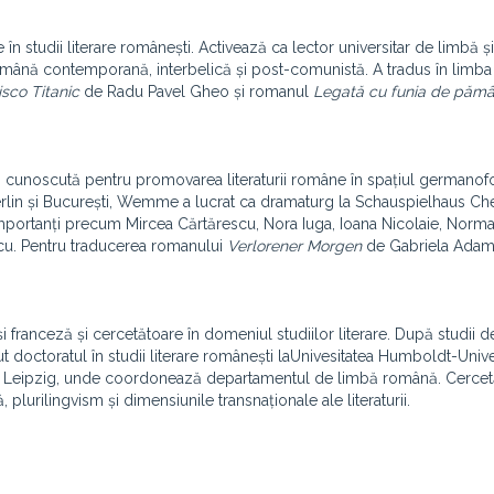
 în studii literare românești. Activează ca lector universitar de limbă ș
română contemporană, interbelică și post-comunistă. A tradus în lim
isco Titanic
de Radu Pavel Gheo și romanul
Legată cu funia de pămâ
ră, cunoscută pentru promovarea literaturii române în spațiul germano
 Berlin și București, Wemme a lucrat ca dramaturg la Schauspielhaus Ch
mportanți precum Mircea Cărtărescu, Nora Iuga, Ioana Nicolaie, Norm
cu. Pentru traducerea romanului
Verlorener Morgen
de Gabriela Adam
 franceză și cercetătoare în domeniul studiilor literare. După studii de
t doctoratul în studii literare românești laUnivesitatea Humboldt-Unive
 din Leipzig, unde coordonează departamentul de limbă română. Cercetă
 plurilingvism și dimensiunile transnaționale ale literaturii.