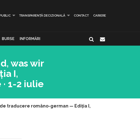
 PUBLIC
TRANSPARENȚĂ DECIZIONALĂ
CONTACT
CARIERE
BURSE
INFORMĂRI
d, was wir
a I,
· 1-2 iulie
r de traducere româno-german — Ediția I,