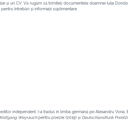
vație și un CV. Vă rugăm să trimiteți documentele doamnei Iulia Dondor
e pentru întrebări și informații suplimentare.
r și editor independent. I-a tradus în limba germană pe Alexandru Vona,
 Wolfgang Weyrauch
pentru poezie (2019) și
Deutschlandfunk Preis
(2