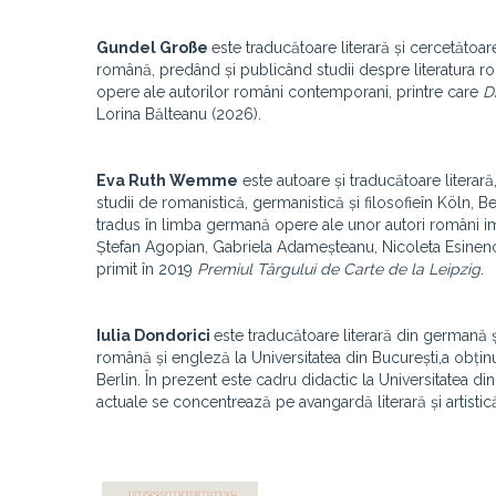
Gundel Gro
ße
este traducătoare literară și cercetătoare
română, predând și publicând studii despre literatura 
opere ale autorilor români contemporani, printre care
D
Lorina Bălteanu (2026).
Eva Ruth Wemme
este autoare și traducătoare litera
studii de romanistică, germanistică și filosofieîn Köln,
tradus în limba germană opere ale unor autori români i
Ștefan Agopian, Gabriela Adameșteanu, Nicoleta Esinen
primit în 2019
Premiul Târgului de Carte de la Leipzig
.
Iulia Dondorici
este traducătoare literară din germană și
română și engleză la Universitatea din București,a obținu
Berlin. În prezent este cadru didactic la Universitatea
actuale se concentrează pe avangardă literară și artistică,