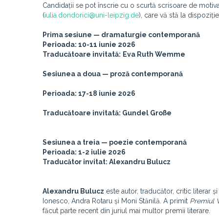
Candidații se pot înscrie cu o scurtă scrisoare de moti
(
iulia.dondorici@uni-leipzig.de
), care vă stă la dispoziți
Prima sesiune —
dramaturgie contemporană
Perioada: 10-11 iunie 2026
Traducătoare invitată:
Eva Ruth Wemme
Sesiunea a doua — proză
contemporană
Perioada: 17-18 iunie 2026
Traducătoare invitată:
Gundel Gro
ße
Sesiunea a treia —
poezie contemporană
Perioada: 1-2 iulie 2026
Traducător invitat: Alexandru Bulucz
Alexandru Bulucz
este autor, traducător, critic litera
Ionesco, Andra Rotaru și Moni Stănilă. A primit
Premiul
făcut parte recent din juriul mai multor premii literare.