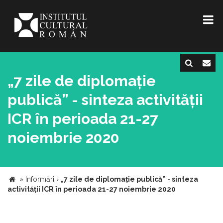
„7 zile de diplomație
publică” - sinteza activității
ICR în perioada 21-27
noiembrie 2020
»
Informări
›
„7 zile de diplomație publică” - sinteza
activității ICR în perioada 21-27 noiembrie 2020