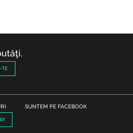
utăţi.
-TE
RI
SUNTEM PE FACEBOOK
ER