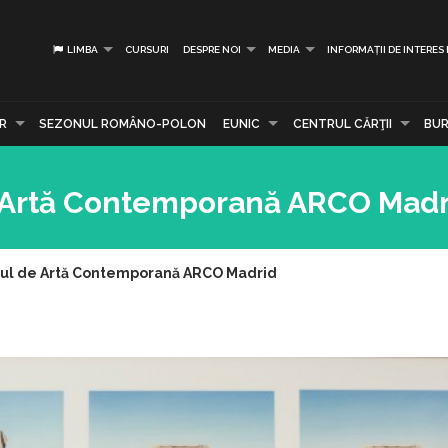
LIMBA
CURSURI
DESPRE NOI
MEDIA
INFORMAȚII DE INTERES
R
SEZONUL ROMÂNO-POLON
EUNIC
CENTRUL CĂRŢII
BUR
de Artă Contemporană ARCO Mad
ârgul de Artă Contemporană ARCO Madrid