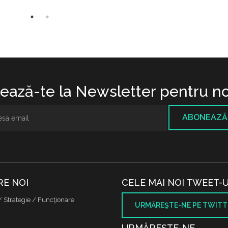
ază-te la Newsletter pentru no
ABONEAZĂ
RE NOI
CELE MAI NOI TWEET-U
/ Strategie / Funcţionare
URMĂREŞTE-NE PE TWITT
URMĂREŞTE-NE