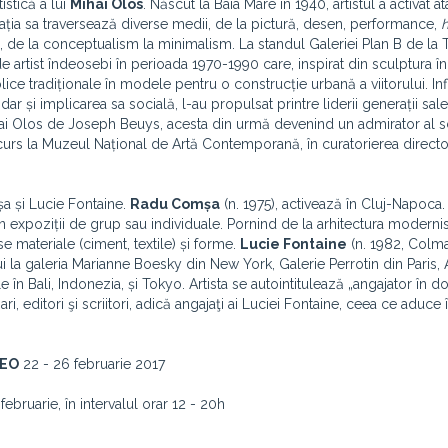
istică a lui
Mihai Olos
. Născut la Baia Mare în 1940, artistul a activat atâ
ația sa traversează diverse medii, de la pictură, desen, performance,
ce, de la conceptualism la minimalism. La standul Galeriei Plan B de la 
 artist îndeosebi în perioada 1970-1990 care, inspirat din sculptura î
ce tradiționale în modele pentru o construcție urbană a viitorului.
In
dar și implicarea sa socială, l-au propulsat printre liderii generații sale 
ihai Olos de Joseph Beuys, acesta din urmă devenind un admirator al s
 curs la Muzeul Național de Artă Contemporană, în curatorierea directo
șa și Lucie Fontaine.
Radu Comșa
(n. 1975), activează în Cluj-Napoca.
 în expoziții de grup sau individuale. Pornind de la arhitectura modernis
se materiale (ciment, textile) și forme.
Lucie Fontaine
(n. 1982, Colma
lui la galeria Marianne Boesky din New York, Galerie Perrotin din Paris, 
le în Bali, Indonezia, și Tokyo.
Artista se autointitulează „angajator în 
ari, editori şi scriitori, adică angajaţi ai Luciei Fontaine, ceea ce aduce 
NEO
22 - 26 februarie 2017
februarie, în intervalul orar 12 - 20h