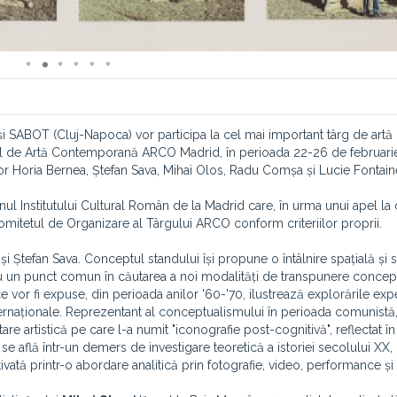
 și SABOT (Cluj-Napoca) vor participa la cel mai important târg de artă
al de Artă Contemporană ARCO Madrid, în perioada 22-26 de februarie.
ilor Horia Bernea, Ștefan Sava, Mihai Olos, Radu Comșa și Lucie Fontain
jinul Institutului Cultural Român de la Madrid care, în urma unui apel la
 Comitetul de Organizare al Târgului ARCO conform criteriilor proprii.
 și Ștefan Sava. Conceptul standului își propune o întâlnire spațială și
are au un punct comun în căutarea a noi modalități de transpunere concep
e vor fi expuse, din perioada anilor '60-'70, ilustrează explorările exp
ernaționale. Reprezentant al conceptualismului în perioada comunistă, 
e artistică pe care l-a numit "iconografie post-cognitivă", reflectat î
 se află într-un demers de investigare teoretică a istoriei secolului XX, 
tivată printr-o abordare analitică prin fotografie, video, performance și i