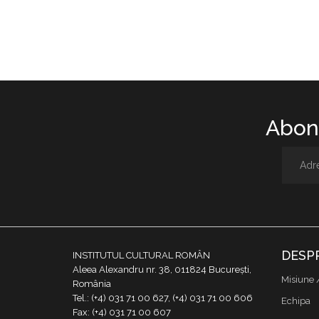
Abone
DESP
INSTITUTUL CULTURAL ROMÂN
Aleea Alexandru nr. 38, 011824 București,
Misiune 
România
Tel.: (+4) 031 71 00 627, (+4) 031 71 00 606
Echipa
Fax: (+4) 031 71 00 607