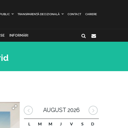
 PUBLIC
TRANSPARENȚĂ DECIZIONALĂ
CONTACT
CARIERE
SE
INFORMĂRI
rid
AUGUST 2026
L
M
M
J
V
S
D