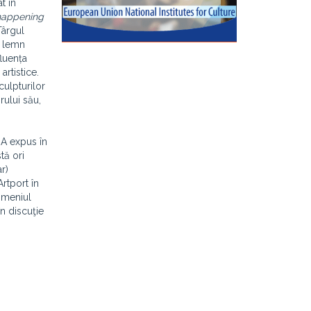
t în
happening
Târgul
n lemn
fluența
artistice.
culpturilor
rului său,
 A expus în
tă ori
r)
Artport în
domeniul
în discuţie