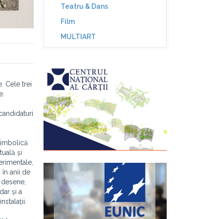
Teatru & Dans
Film
MULTIART
 Cele trei
e.
 candidaturi
 simbolică
tuală și
erimentale,
în anii de
n desene,
dar și a
nstalații.