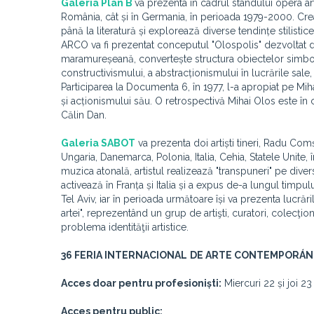
Galeria Plan B
va prezenta în cadrul standului opera art
România, cât și în Germania, în perioada 1979-2000. Cre
până la literatură și explorează diverse tendințe stilisti
ARCO va fi prezentat conceputul "Olospolis" dezvoltat de
maramureșeană, convertește structura obiectelor simboli
constructivismului, a abstracționismului în lucrările sale, 
Participarea la Documenta 6, în 1977, l-a apropiat pe M
și acționismului său. O retrospectivă Mihai Olos este în
Călin Dan.
Galeria SABOT
va prezenta doi artiști tineri, Radu Com
Ungaria, Danemarca, Polonia, Italia, Cehia, Statele Unite,
muzica atonală, artistul realizează "transpuneri" pe diver
activează în Franța și Italia și a expus de-a lungul timpu
Tel Aviv, iar în perioada următoare își va prezenta lucrări
artei", reprezentând un grup de artişti, curatori, colecţion
problema identităţii artistice.
36 FERIA INTERNACIONAL
DE ARTE CONTEMPORÁ
Acces doar pentru profesioni
ș
ti:
Miercuri 22 și joi 23 
Acces pentru public: