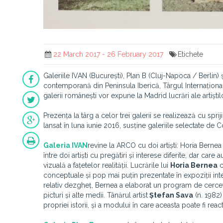
22 March 2017 - 26 February 2017
Etichete
Galeriile IVAN (București), Plan B (Cluj-Napoca / Berlin)
contemporană din Peninsula Iberică, Târgul Internațion
galerii românești vor expune la Madrid lucrări ale artișt
Prezența la târg a celor trei galerii se realizează cu spri
lansat în luna iunie 2016, susține galeriile selectate de
Galeria IVAN
revine la ARCO cu doi artiști: Horia Bernea
între doi artiști cu pregătiri și interese diferite, dar c
vizuală a fațetelor realității. Lucrările lui
Horia Bernea
c
conceptuale și pop mai puțin prezentate în expoziții int
relativ dezgheț, Bernea a elaborat un program de cercetar
picturi și alte medii. Tânărul artist
Ștefan Sava
(n. 1982)
propriei istorii, și a modului în care aceasta poate fi reac