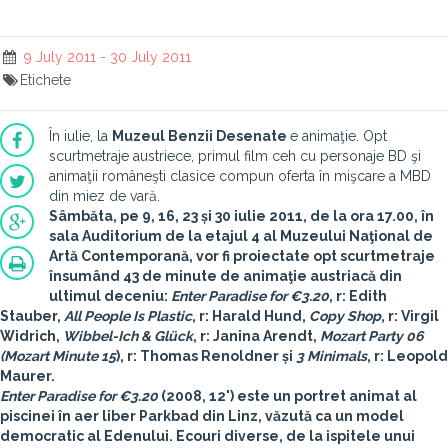
9 July 2011 - 30 July 2011
Etichete
În iulie, la
Muzeul Benzii Desenate
e animaţie. Opt
scurtmetraje austriece, primul film ceh cu personaje BD şi
animaţii româneşti clasice compun oferta în mişcare a MBD
din miez de vară.
Sâmbăta, pe
9, 16, 23 și 30 iulie 2011
, de la ora 17.00, în
sala Auditorium de la etajul 4 al
Muzeului Naţional de
Artă Contemporană
, vor fi proiectate opt scurtmetraje
însumând 43 de minute de animaţie austriacă din
ultimul deceniu:
Enter Paradise for €3.20
, r: Edith
Stauber,
All People Is Plastic
, r: Harald Hund,
Copy Shop
, r: Virgil
Widrich,
Wibbel-Ich & Glück
, r: Janina Arendt,
Mozart Party 06
(Mozart Minute 15
), r: Thomas Renoldner și
3 Minimals
, r: Leopold
Maurer.
Enter Paradise for €3.20
(2008, 12') este un portret animat al
piscinei în aer liber Parkbad din Linz, văzută ca un model
democratic al Edenului. Ecouri diverse, de la ispitele unui