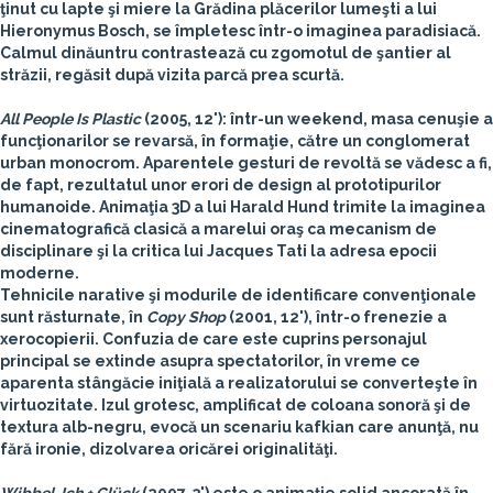
ţinut cu lapte şi miere la Grădina plăcerilor lumeşti a lui
Hieronymus Bosch, se împletesc într-o imaginea paradisiacă.
Calmul dinăuntru contrastează cu zgomotul de şantier al
străzii, regăsit după vizita parcă prea scurtă.
All People Is Plastic
(2005, 12'): într-un weekend, masa cenuşie a
funcţionarilor se revarsă, în formaţie, către un conglomerat
urban monocrom. Aparentele gesturi de revoltă se vădesc a fi,
de fapt, rezultatul unor erori de design al prototipurilor
humanoide. Animaţia 3D a lui Harald Hund trimite la imaginea
cinematografică clasică a marelui oraş ca mecanism de
disciplinare şi la critica lui Jacques Tati la adresa epocii
moderne.
Tehnicile narative şi modurile de identificare convenţionale
sunt răsturnate, în
Copy Shop
(2001, 12'), într-o frenezie a
xerocopierii. Confuzia de care este cuprins personajul
principal se extinde asupra spectatorilor, în vreme ce
aparenta stângăcie iniţială a realizatorului se converteşte în
virtuozitate. Izul grotesc, amplificat de coloana sonoră şi de
textura alb-negru, evocă un scenariu kafkian care anunţă, nu
fără ironie, dizolvarea oricărei originalităţi.