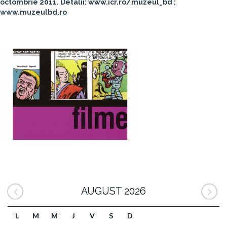
octombrie 2011. Detalii: www.icr.ro/muzeul_bd ;
www.muzeulbd.ro
AUGUST 2026
L
M
M
J
V
S
D