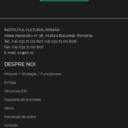
INSTITUTUL CULTURAL ROMÂN
Aleea Alexandru nr. 38, 011824 București, România
Tel.: (+4) 031 71 00 627, (+4) 031 71 00 606
Fax: (+4) 031 71 00 607
E-mail: icr@icr.ro
DESPRE NOI
Misiune / Strategie / Funcţionare
Echipa
Structura ICR
Rapoarte de activitate
Istoric
Declaraţii de avere
Achizitii