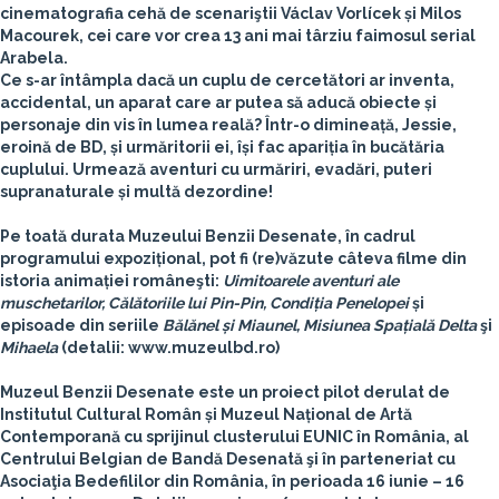
cinematografia cehă de scenariştii Václav Vorlícek și Milos
Macourek, cei care vor crea 13 ani mai târziu faimosul serial
Arabela.
Ce s-ar întâmpla dacă un cuplu de cercetători ar inventa,
accidental, un aparat care ar putea să aducă obiecte și
personaje din vis în lumea reală? Într-o dimineață, Jessie,
eroină de BD, și urmăritorii ei, își fac apariția în bucătăria
cuplului. Urmează aventuri cu urmăriri, evadări, puteri
supranaturale și multă dezordine!
Pe toată durata Muzeului Benzii Desenate, în cadrul
programului expozițional, pot fi (re)văzute câteva filme din
istoria animației româneşti:
Uimitoarele aventuri ale
muschetarilor, Călătoriile lui Pin-Pin, Condiția Penelopei
și
episoade din seriile
Bălănel și Miaunel, Misiunea Spațială Delta
şi
Mihaela
(detalii: www.muzeulbd.ro)
Muzeul Benzii Desenate
este un proiect pilot derulat de
Institutul Cultural Român și Muzeul Național de Artă
Contemporană cu sprijinul clusterului EUNIC în România, al
Centrului Belgian de Bandă Desenată şi în parteneriat cu
Asociaţia Bedefililor din România, în perioada 16 iunie – 16