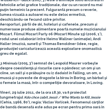
Wibbel-Ich + Glück
(2007, 3') este o animație solid ancorată în
tehnicile artei grafice tradiționale, dar cu un racord nu mai
puţin temeinic la prezent. Fulgurantă precum o reverie,
lumea vizuală a autoarei nu este deloc ermetică,
deschizându-se fecund către privitor.
Aeroporturi, pârtii de ski, hoteluri și cafenele, precum și
numeroase produse alimentare poartă numele muzicianului
Mozart. Filmul Mozart Party 06 (Mozart Minute 15) (2006, 1'),
rodul unei colaborări între Heimo Wallner (animație), Andi
Haller (muzică, sunet) și Thomas Renoldner (idee, regie,
producţie) caricaturizează această exploatare onomastică
greu de egalat.
3 Minimals
(2005, 3') semnat de Leopold Maurer vorbeşte
despre coexistenţă şi riscurile care o pândesc: un om şi un
cîine, un salt şi o prăbuşire cu iz dadaist în Falling, un om, o
muscă şi o poveste de dragoste la birou în Boring, un bărbat şi
o femeie la masă, într-o competiţie devoratoare, în Loving.
Vineri,
29 iulie 2011
, de la
ora 18.30
, va fi proiectat
lungmetrajul
Kdo chce zabit Jessii / Who Wants to Kill Jessie
(Cehia, 1966, 80'), regia: Václav Vorlícek. Fenomenul cărţilor
de bandă desenată este adus pe ecran pentru prima oară în