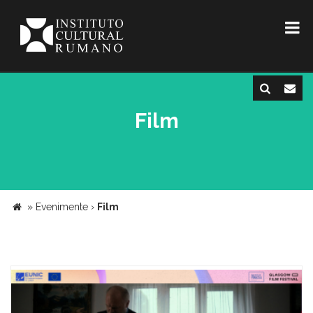
Film
»
Evenimente
›
Film