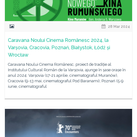
28 Mar 2024
Caravana Noului Cinema Românesc 2024, la
Varșovia, Cracovia, Poznań, Białystok, Łódź și
Wrocław
Caravana Noului Cinema Românesc, proiect de tradiție al
Institutului Cultural Român de la Varșovia, ajunge în șase orașe în
anul 2024: Varșovia (17-21 aprilie, cinematograful Muranów),
Cracovia (9-13 mai, cinematograful Pod Baranami), Poznań (5-9
iunie, cinematograful