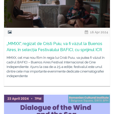
16 Apr 2024
„MMXX“, regizat de Cristi Puiu, va fi văzut la Buenos
Aires, în selecția Festivalului BAFICI, cu sprijinul ICR
MMXX, cel mai nou film în regia lui Cristi Puiu, va putea fi văzut în
cadrul BAFICI – Buenos Aires Festival Internacional de Cine
Independiente. Ajuns la cea de-a 25-a ediție, festivalul este unul
dintre cele mai importante evenimente dedicate cinematografiei
independente