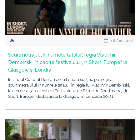
16 Apr 2024
Scurtmetrajul „În numele tatălui”, regia Vladimir
Dembinski, în cadrul festivalului „In Short, Europe“, la
Glasgow și Londra
Institutul Cultural Român de la Londra susţine proiecțiile
scurtmetrajului În numele tatălui, în regia lui Vladimir Dembinski,
la cea de-a șasea ediție a Festivalului de Filme de Scurtmetraj „In
Short, Europe“, desfășurată la Glasgow, în perioada 20-21