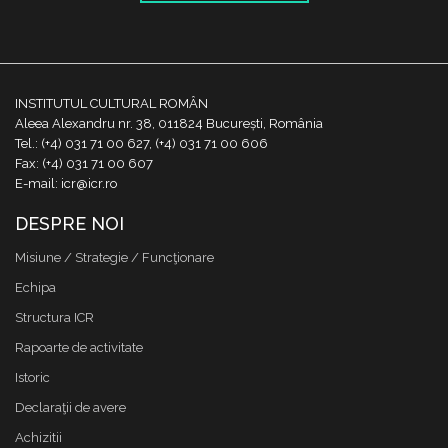
INSTITUTUL CULTURAL ROMÂN
Aleea Alexandru nr. 38, 011824 București, România
Tel.: (+4) 031 71 00 627, (+4) 031 71 00 606
Fax: (+4) 031 71 00 607
E-mail: icr@icr.ro
DESPRE NOI
Misiune / Strategie / Funcţionare
Echipa
Structura ICR
Rapoarte de activitate
Istoric
Declaraţii de avere
Achizitii