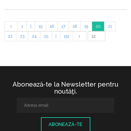
1
|
15
16
17
18
19
20
21
22
23
24
25
|
151
Abonează-te la Newsletter pentru
noutăţi.
ABONEAZĂ-TE