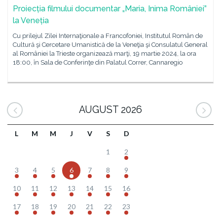
Proiecția filmului documentar „Maria, Inima României”
la Veneția
Cu prilejul Zilei Internaţionale a Francofoniei, Institutul Român de
Cultură şi Cercetare Umanistică de la Veneţia şi Consulatul General
al României la Trieste organizează marţi, 19 martie 2024, la ora
18:00, în Sala de Conferinţe din Palatul Correr, Cannaregio
AUGUST 2026
L
M
M
J
V
S
D
1
2
3
4
5
6
7
8
9
10
11
12
13
14
15
16
17
18
19
20
21
22
23