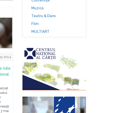
Conferinţe
Muzică
Teatru & Dans
Film
MULTIART
May 2014
 Iulia
ţional
alizat
ivalul
r
i
ineaşti.
- 3 mai