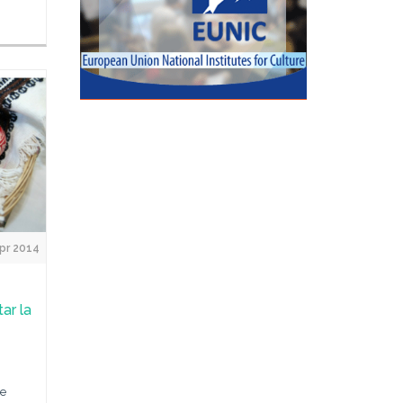
pr 2014
ar la
ie