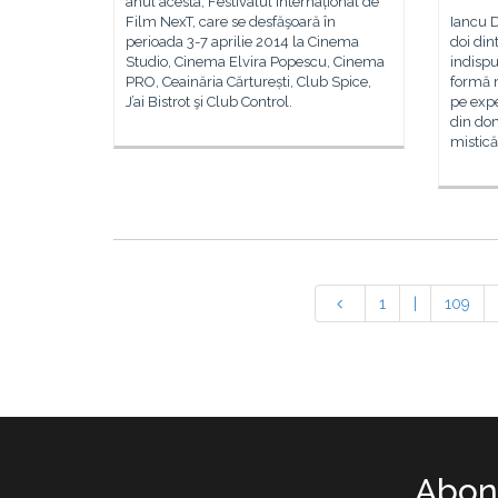
anul acesta, Festivalul Internațional de
Film NexT, care se desfăşoară în
Iancu 
perioada 3-7 aprilie 2014 la Cinema
doi dint
Studio, Cinema Elvira Popescu, Cinema
indispu
PRO, Ceainăria Cărturești, Club Spice,
formă 
J’ai Bistrot şi Club Control.
pe exp
din dom
mistică
1
|
109
Abone