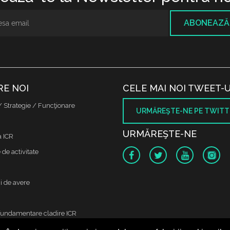
ABONEAZĂ
RE NOI
CELE MAI NOI TWEET-U
/ Strategie / Funcţionare
URMĂREŞTE-NE PE TWITT
URMĂREŞTE-NE
a ICR
de activitate
i de avere
fundamentare cladire ICR