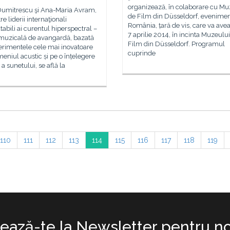
organizează, în colaborare cu Mu
Dumitrescu şi Ana-Maria Avram,
de Film din Düsseldorf, evenime
re liderii internaţionali
România, țară de vis, care va avea
tabili ai curentul hiperspectral –
7 aprilie 2014, în incinta Muzeulu
muzicală de avangardă, bazată
Film din Düsseldorf. Programul
erimentele cele mai inovatoare
cuprinde
eniul acustic și pe o înțelegere
 a sunetului, se află la
110
111
112
113
114
115
116
117
118
119
ază-te la Newsletter pentru no