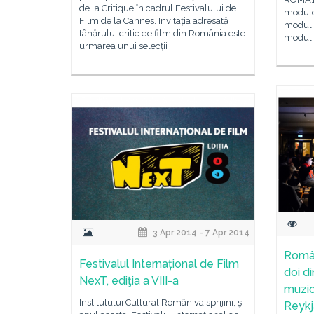
de la Critique în cadrul Festivalului de
module
Film de la Cannes. Invitația adresată
modul p
tânărului critic de film din România este
modul 
urmarea unui selecții
3 Apr 2014 - 7 Apr 2014
Român
Festivalul Internațional de Film
doi di
NexT, ediţia a VIII-a
muzic
Institutului Cultural Român va sprijini, şi
Reykj