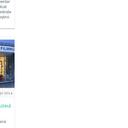
mentar
icat
estrale
ştinii.
pr 2014
Muzeul
mană