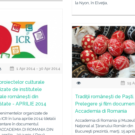
la Nyon, în Elveţia,
1 Apr 2014 - 30 Apr 2014
proiectelor culturale
15 A
izate de institutele
rale românești din
Tradiţii româneşti de Paşti.
nătate - APRILIE 2014
Prelegere şi film document
Accademia di Romania
venimentelor organizate de
 ICR în luna aprilie 2014 (detalii
Accademia di Romania şi Muzeul
entare în documentul
Naţional al Ţăranului Român din
)ACCADEMIA DI ROMANIA DIN
Bucureşti prezintă, marţi, 15 april
aprilie – 30 iunie / Două