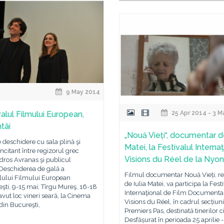
9 May 2014
valul Filmului European,
25 Apr 2014 - 3 
ntâi
„Nouă Vieți“, documentar de
 deschidere cu sala plină şi
Matei, la Festivalul Interna
incitant între regizorul grec
Visions du Réel de la Nyon
dros Avranas şi publicul
eschiderea de gală a
Filmul documentar Nouă Vieți, re
lului Filmului European
de Iulia Matei, va participa la Fest
şti, 9-15 mai; Tîrgu Mureş, 16-18
Internaţional de Film Documenta
avut loc vineri seară, la Cinema
Visions du Réel, în cadrul secțiuni
din Bucureşti,
Premiers Pas, destinată tinerilor c
Desfășurat în perioada 25 aprilie 