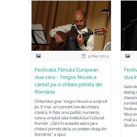
9 May 2014
Festivalul Filmului European,
Festi
ziua zero - Yorgos Nousis a
ziua î
cântat pe o chitară primită din
Gală de
România
dialog 
Alexan
Chitaristul grec Yorgos Nousis a susţinut
românD
joi, 8 mai, un concert live de chitară
Festiva
clasică, în faţa unui public numeros,
(Bucure
care a umplut sala Institutului Cultural
mai) a 
Român. „Cânt în această seară pe o
Studio 
chitară primită de la un prieten drag din
România“, a spus