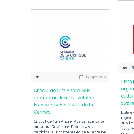
17 Apr 2014
Lista 
organ
Criticul de film Andrei Rus,
cultu
membru în Juriul Révélation
străi
France 4 la Festivalul de la
Cannes
Lista e
rețeaua
Criticul de film Andrei Rus va face parte
suplim
din Juriul Révélation France 4 ṣi va
atașat
participa la următoarea ediţie a Semaine
ROMA1 