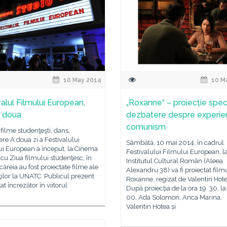
10 May 2014
10 M
valul Filmului European,
„Roxanne“ – proiecție speci
a doua
dezbatere despre experien
comunism
filme studenţeşti, dans,
re A doua zi a Festivalului
Sâmbătă, 10 mai 2014, în cadrul
ui European a început, la Cinema
Festivalului Filmului European, l
 cu Ziua filmului studenţesc, în
Institutul Cultural Român (Aleea
căreia au fost proiectate filme ale
Alexandru 38) va fi proiectat film
ilor la UNATC. Publicul prezent
Roxanne, regizat de Valentin Hote
at încrezător în viitorul
După proiecția de la ora 19. 30, la
00, Ada Solomon, Anca Marina,
Valentin Hotea și