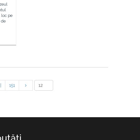
zeul
ntul
 loc pe
i de
|
151
utăţi.