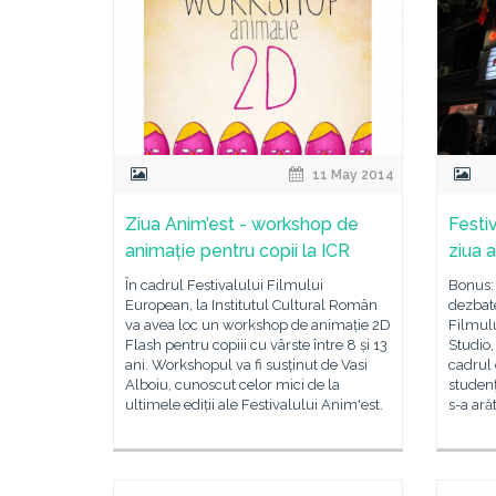
11 May 2014
Ziua Anim’est - workshop de
Festi
animație pentru copii la ICR
ziua 
În cadrul Festivalului Filmului
Bonus: 
European, la Institutul Cultural Român
dezbate
va avea loc un workshop de animație 2D
Filmul
Flash pentru copiii cu vârste între 8 și 13
Studio,
ani. Workshopul va fi susținut de Vasi
cadrul 
Alboiu, cunoscut celor mici de la
studenţ
ultimele ediții ale Festivalului Anim'est.
s-a arăt