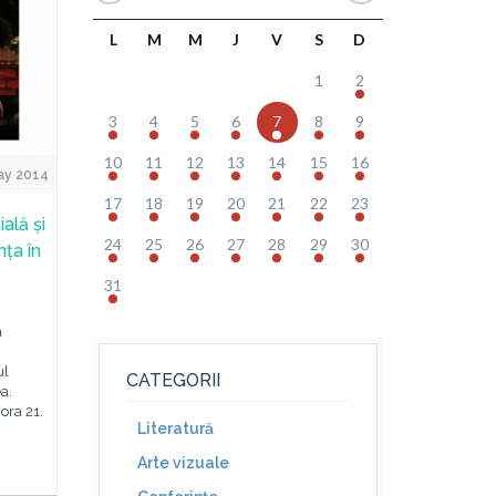
L
M
M
J
V
S
D
1
2
3
4
5
6
7
8
9
10
11
12
13
14
15
16
ay 2014
17
18
19
20
21
22
23
ală și
24
25
26
27
28
29
30
ța în
31
a
ul
CATEGORII
a.
 ora 21.
Literatură
Arte vizuale