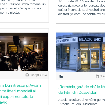
2014, orele 18. 00, un film docu
 de cursuri de limba română, un
cu ocazia obiceiurilor pascale ded
entru nivelul începător şi un
ouălor încondeiate, simboluri anc
pentru nivelul
ale tradiţiei comune pentru toţi cre
12 Apr 2014
7 A
ii Dumitrescu şi Avram,
„România, țară de vis”, la 
ntre liderii mondiali ai
de Film din Düsseldorf
ii experimentale, la
Asociația culturală româno-ger
avik
„Atheneum” din Düsseldorf