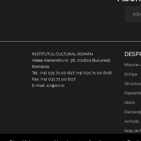
DESP
INSTITUTUL CULTURAL ROMÂN
Aleea Alexandru nr. 38, 011824 București,
Misiune 
România
Tel.: (+4) 031 71 00 627, (+4) 031 71 00 606
Echipa
Fax: (+4) 031 71 00 607
Structur
E-mail: icr@icr.ro
Rapoarte 
Istoric
Declaraţi
Achizitii
Nota de 
Contact