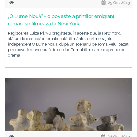
25 Oct 2013
„O Lume Nouă” - o poveste a primilor emigranți
români se filmează la New York
Regizoarea Luiza Pârvu pregătește, în aceste zile, la New York,
alături de o echipă internațională, filmările scurtmetrajului
independent O Lume Nouă, după un scenariu de Toma Peiu, bazat
pe o poveste concepută de cei doi. Primul film care se apropie de
drama
24 Oct 2013