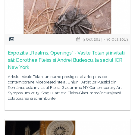
9 Oct 2013 - 30 Oct 2013
Expoziția „Realms. Openings” - Vasile Tolan și invitatii
săi: Dorothea Fleiss si Andrei Budescu, la sediul ICR
New York
Artistul Vasile Tolan, un nume prestigios al artei plastice
contemporane, vicepreședinte al Uniunii Artiștilor Plastici din
România, este invitat al Fleiss-Giacummo NY Contemporary Art
Symposium 2013. Stagiul artistic Fleiss-Giacummo încurajează
colaborarea și schimburile