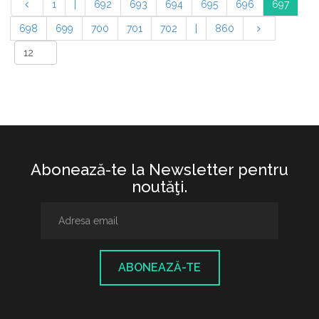
1
|
692
693
694
695
696
697
698
699
700
701
702
|
860
Abonează-te la Newsletter pentru
noutăţi.
ABONEAZĂ-TE