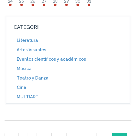
24
25
26
27
28
29
30
31
CATEGORII
Literatura
Artes Visuales
Eventos científicos y académicos
Música
Teatro y Danza
Cine
MULTIART