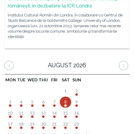
româneşti, în dezbatere la ICR Londra
Institutul Cultural Român din Londra, în colaborare cu Centrul de
Studii Balcanice de la Goldsmiths College, University of London,
organizează luni, 21 octombrie 2013, lansarea celor mai recente
volume despre locurile comune, simbolurile şi transformările
identității
AUGUST 2026
MON
TUE
WED
THU
FRI
SAT
SUN
1
2
3
4
5
6
7
8
9
10
11
12
13
14
15
16
17
18
19
20
21
22
23