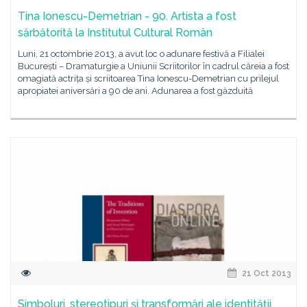
Tina Ionescu-Demetrian - 90. Artista a fost
sărbătorită la Institutul Cultural Român
Luni, 21 octombrie 2013, a avut loc o adunare festivă a Filialei
București – Dramaturgie a Uniunii Scriitorilor în cadrul căreia a fost
omagiată actrița și scriitoarea Tina Ionescu-Demetrian cu prilejul
apropiatei aniversări a 90 de ani. Adunarea a fost găzduită
21 Oct 2013
Simboluri, stereotipuri şi transformări ale identităţii