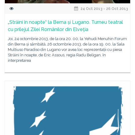
24 Oct 2013 - 26 Oct 2013
„Străini în noapte“ la Berna și Lugano. Turneu teatral
cu prilejul Zilei Românilor din Elveția
Joi, 24 octombrie 2013, de la ora 20. 00, la Yehudi Menuhin Forum
din Berna și sâmbătă, 26 octombrie 2013, de la ora 19. 00, la Sala
Multiuso Paradiso din Lugano vor avea loc reprezentații cu piesa
Străini în noapte, de Eric Assous, regia Radu Beligan, în
interpretarea