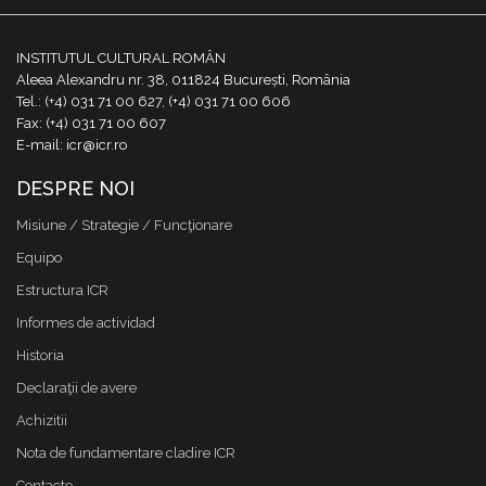
INSTITUTUL CULTURAL ROMÂN
Aleea Alexandru nr. 38, 011824 București, România
Tel.: (+4) 031 71 00 627, (+4) 031 71 00 606
Fax: (+4) 031 71 00 607
E-mail: icr@icr.ro
DESPRE NOI
Misiune / Strategie / Funcţionare
Equipo
Estructura ICR
Informes de actividad
Historia
Declaraţii de avere
Achizitii
Nota de fundamentare cladire ICR
Contacto