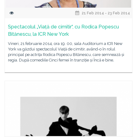
21 Feb 2014 - 23 Feb 2014
Spectacolul „Viață de cimitir“, cu Rodica Popescu
Bitănescu, la ICR New York
Vineri, 21 februarie 2014, ora 19. 00, sala Auditorium a ICR New
York va găzdui spectacolul Viață de cimitir, având-o în rolul
principal pe actrița Rodica Popescu Bitănescu, care semnează și
regia. După comediile Cinci femei în tranziție și Încă e bine,