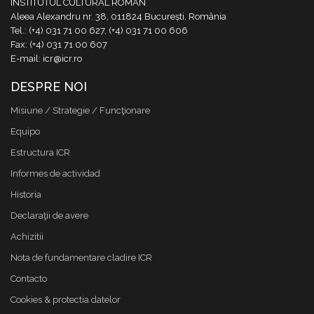
INSTITUTUL CULTURAL ROMÂN
Aleea Alexandru nr. 38, 011824 București, România
Tel.: (+4) 031 71 00 627, (+4) 031 71 00 606
Fax: (+4) 031 71 00 607
E-mail: icr@icr.ro
DESPRE NOI
Misiune / Strategie / Funcţionare
Equipo
Estructura ICR
Informes de actividad
Historia
Declaraţii de avere
Achizitii
Nota de fundamentare cladire ICR
Contacto
Cookies & protectia datelor