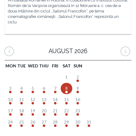
Ambasada României în Polonia, în colaborare cu Institutul Cultural
Român de la Varşovia organizează în 12 februarie a. c. cea de-a
doua întâlnire din ciclul „Salonul Francofon”, pe tema
cinematografiei româneşti. „Salonul Francofon” reprezintă un
ciclu
AUGUST 2026
MON
TUE
WED
THU
FRI
SAT
SUN
1
2
3
4
5
6
7
8
9
10
11
12
13
14
15
16
17
18
19
20
21
22
23
24
25
26
27
28
29
30
31