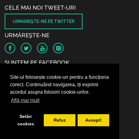
CELE MAI NOI TWEET-URI
URMĂREŞTE-NE PE TWITTER
URMĂREŞTE-NE
SUNTEM PE FACEBOOK
Site-ul folosește cookie-uri pentru a funcționa
corect. Continuând navigarea, iți exprimi
acordul asupra folosirii cookie-urilor.
Află mai mult
Setări
Refuz
Accept!
cookies