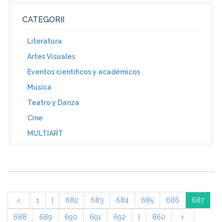
CATEGORII
Literatura
Artes Visuales
Eventos científicos y académicos
Música
Teatro y Danza
Cine
MULTIART
1
|
682
683
684
685
686
687
688
689
690
691
692
|
860