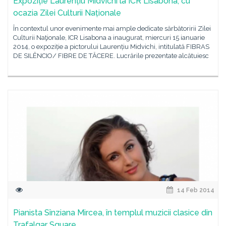
Expoziție Laurențiu Midvichi la ICR Lisabona, cu
ocazia Zilei Culturii Naționale
În contextul unor evenimente mai ample dedicate sărbătoririi Zilei
Culturii Naţionale, ICR Lisabona a inaugurat, miercuri 15 ianuarie
2014, o expoziție a pictorului Laurențiu Midvichi, intitulată FIBRAS
DE SILÊNCIO/ FIBRE DE TĂCERE. Lucrările prezentate alcătuiesc
14 Feb 2014
Pianista Sînziana Mircea, în templul muzicii clasice din
Trafalgar Square