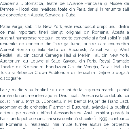
Academia Diplomatica, Teatre de L’Aliance Francaise și Musee de
l’Armee – Hotel des Invalides, toate din Paris, dar și în renumite săli
de concerte din Austria, Slovacia și Cuba.
Matei Varga, stabilit la New York, este recunoscut drept unul dintre
cei mai importanți tineri pianiști originari din România. Acesta a
susținut numeroase recitaluri, concerte camerale și a fost solist în săli
renumite de concerte din întreaga lume, printre care enumerăm
Ateneul Român și Sala Radio din București, Zankel Hall și Weill
Recital Hall din cadrul Carnegie Hall și Merkin Hall din New York,
Auditorium du Louvre și Salle Gaveau din Paris, Royal Dramatic
Theater din Stockholm, Fondazoni Cini din Veneția, Casals Hall din
Tokio și Rebecca Crown Auditorium din Ierusalim. Deține o bogată
discografie.
La 17 martie s-au împlinit 100 de ani de la nașterea marelui pianist
român de renume internațional Dinu Lipatti. Acesta își face debutul ca
solist în anul 1933 cu „Concertul în Mi bemol Major” de Franz Liszt,
acompaniat de orchestra Filarmonicii București, avându-l la pupitrul
dirijoral pe maestrul Alfred Alessandrescu. Anul următor pleacă la
Paris, unde petrece cinci ani și își continuă studiile. În 1939 se întoarce
în România și realizează mai multe turnee alături de orchestra