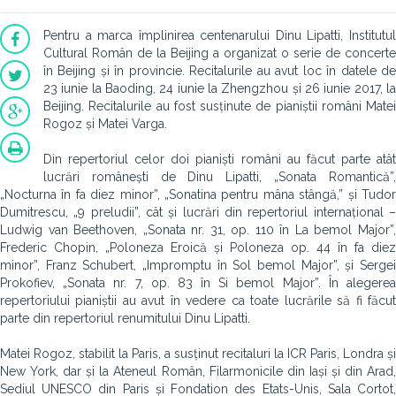
Pentru a marca împlinirea centenarului Dinu Lipatti, Institutul
Cultural Român de la Beijing a organizat o serie de concerte
în Beijing și în provincie. Recitalurile au avut loc în datele de
23 iunie la Baoding, 24 iunie la Zhengzhou și 26 iunie 2017, la
Beijing. Recitalurile au fost susținute de pianiștii români Matei
Rogoz și Matei Varga.
Din repertoriul celor doi pianiști români au făcut parte atât
lucrări românești de Dinu Lipatti, „Sonata Romantică”,
„Nocturna în fa diez minor”, „Sonatina pentru mâna stângă,” și Tudor
Dumitrescu, „9 preludii”, cât și lucrări din repertoriul internațional –
Ludwig van Beethoven, „Sonata nr. 31, op. 110 în La bemol Major”,
Frederic Chopin, „Poloneza Eroică și Poloneza op. 44 în fa diez
minor”, Franz Schubert, „Impromptu în Sol bemol Major”, și Sergei
Prokofiev, „Sonata nr. 7, op. 83 în Si bemol Major”. În alegerea
repertoriului pianiștii au avut în vedere ca toate lucrările să fi făcut
parte din repertoriul renumitului Dinu Lipatti.
Matei Rogoz, stabilit la Paris, a susținut recitaluri la ICR Paris, Londra și
New York, dar și la Ateneul Român, Filarmonicile din Iași și din Arad,
Sediul UNESCO din Paris și Fondation des Etats-Unis, Sala Cortot,