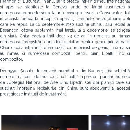
Filarmonicii București. În anul 1943 pleacă într-un turneu internațional
și apoi se stabilește la Geneva, unde pe lângă susținerea a
numeroase concerte și recitaluri devine profesor la Conservator. Tot
în această perioadă, încep să apară și semnele necruțătoarei boli
care l-a repus. La 16 septembrie 1950 susține ultimul său recital la
Besancon, câteva săptămâni mai târziu, la 2 decembrie, se stingea
din viață. Chiar dacă a trăit doar 33 de ani în urma sa au rămas
numeroase înregistrări considerate etalon pentru generațiile viitoare.
Chiar dacă a intrat în istoria muzicii ca un pianist de geniu, în urma sa
au rămas și numeroase compoziții pentru pian, Lipatti fiind și
compozitor.
Din 1990, Școala de muzică numărul 1 din București își schimbă
numele în „Liceul de muzică Dinu Lipatti”, în prezent purtând numele
de „Colegiul Național de Arte Dinu Lipatti”. Cei doi pianiști care au
susținut împreună recitalurile din China, sunt absolvenți ai acestei
prestigioase instituții de învățământ.