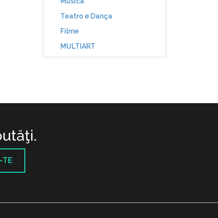
Música
Teatro e Dança
Filme
MULTIART
utăţi.
-TE