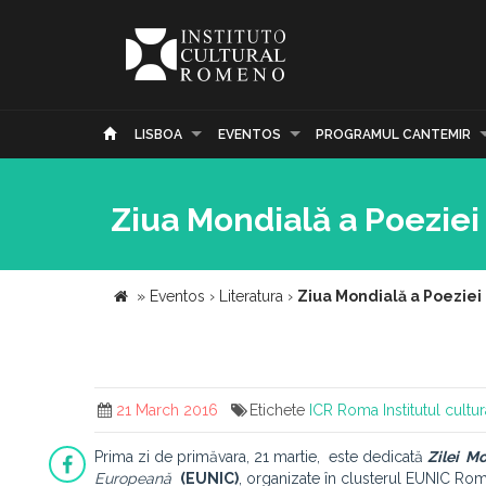
LISBOA
EVENTOS
PROGRAMUL CANTEMIR
Ziua Mondială a Poeziei
»
Eventos
›
Literatura
›
Ziua Mondială a Poeziei
21 March 2016
Etichete
ICR Roma
Institutul cult
Prima zi de primăvara, 21 martie, este dedicată
Zilei Mo
Europeană
(
EUNIC)
, organizate în clusterul EUNIC R