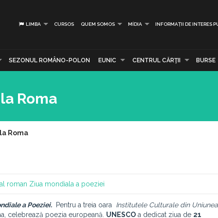
LIMBA
CURSOS
QUEM SOMOS
MÍDIA
INFORMAȚII DE INTERES P
SEZONUL ROMÂNO-POLON
EUNIC
CENTRUL CĂRŢII
BURSE
 la Roma
 la Roma
ural roman
Ziua mondiala a poeziei
ndiale a Poeziei.
Pentru a treia oara
Institutele Culturale
din Uniunea
oma, celebrează poezia europeană.
UNESCO
a dedicat ziua de
21