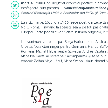
martie
rolului privilegiat al expresiei poetice în prom
desfăşoară sub patronajul
Comisiei Naţionale Italiene
Scrittori (Federaţia Unită a Scriitorilor din Italia) şi Casa
Luni, 21 martie, 2016, ora 19.00, zece poeţi din zece ţăr
No. 1, Roma)
,
invitând la această seară pe toţi pasionaţ
Europei. Toate poeziile vor fi citite în limba originală, î
La eveniment vor participa : Sonja Harter pentru Austria
Croaţia, Nora Gomringer pentru Germania, Franco Buffon
România, Michal Habaj pentru Slovacia, Andrés Catalán 
Maria Ida Gaeta iar serata va fi acompaniată şi se va b
epocă):
Zoltan Majo - flaut, Maria Szabo - flaut, Noemi 