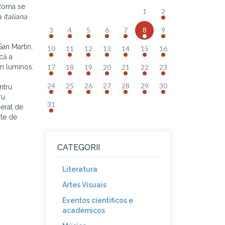
 Roma se
1
2
 Italiana
3
4
5
6
7
8
9
an Martin,
10
11
12
13
14
15
16
că a
ran luminos.
17
18
19
20
21
22
23
24
25
26
27
28
29
30
ntru
ru
31
erat de
nte de
CATEGORII
Literatura
Artes Visuais
Eventos científicos e
académicos