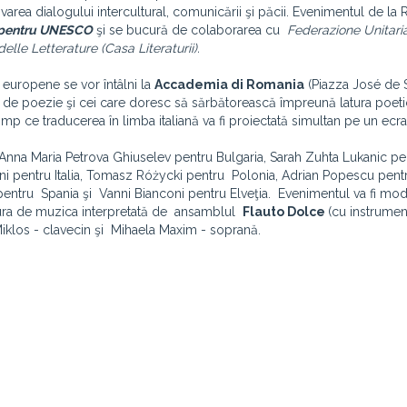
ovarea dialogului intercultural, comunicării şi păcii. Evenimentul de la
pentru UNESCO
şi se bucură de colaborarea cu
Federazione Unitaria
 delle Letterature (Casa Literaturii).
i europene se vor întâlni la
Accademia di Romania
(Piazza José de S
ii de poezie şi cei care doresc să sărbătorească împreună latura poeti
n timp ce traducerea în limba italiană va fi proiectată simultan pe un ec
, Anna Maria Petrova Ghiuselev pentru Bulgaria, Sarah Zuhta Lukanic pe
i pentru Italia, Tomasz Różycki pentru Polonia, Adrian Popescu pent
pentru Spania şi Vanni Bianconi pentru Elveţia. Evenimentul va fi mod
ucura de muzica interpretată de ansamblul
Flauto Dolce
(cu instrume
Miklos - clavecin şi Mihaela Maxim - soprană.