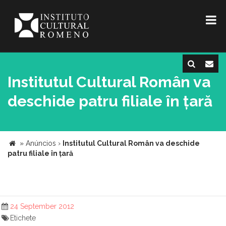
Institutul Cultural Român va
deschide patru filiale în țară
»
Anúncios
›
Institutul Cultural Român va deschide
patru filiale în țară
24 September 2012
Etichete