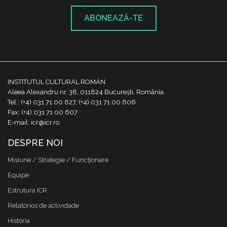
ABONEAZĂ-TE
INSTITUTUL CULTURAL ROMÂN
Aleea Alexandru nr. 38, 011824 București, România
Tel.: (+4) 031 71 00 627, (+4) 031 71 00 606
Fax: (+4) 031 71 00 607
E-mail: icr@icr.ro
DESPRE NOI
Misiune / Strategie / Funcţionare
Equipe
Estrutura ICR
Relatórios de actividade
História