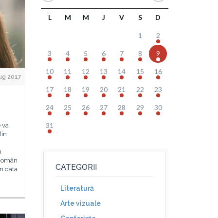
L
M
M
J
V
S
D
1
2
3
4
5
6
7
8
9
10
11
12
13
14
15
16
ug 2017
17
18
19
20
21
22
23
24
25
26
27
28
29
30
31
e va
lin
n
 Român
CATEGORII
în data
Literatură
Arte vizuale