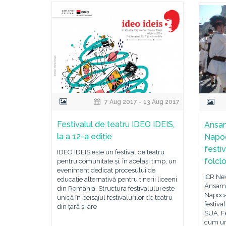
7 Aug 2017 - 13 Aug 2017
Festivalul de teatru IDEO IDEIS,
Ansam
la a 12-a ediție
Napoc
festiv
IDEO IDEIS este un festival de teatru
folcl
pentru comunitate și, în același timp, un
eveniment dedicat procesului de
ICR New
educație alternativă pentru tinerii liceeni
Ansamb
din România. Structura festivalului este
Napoca
unică în peisajul festivalurilor de teatru
festiva
din țară și are
SUA. Fe
cum ur