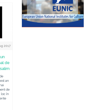
ug 2017
…un
nal de
usalim
 de
cest an
mai
ment de
 loc în
erite