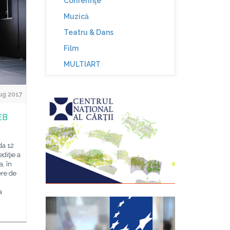
Conferinţe
Muzică
Teatru & Dans
Film
MULTIART
Aug 2017
EB
da 12
ediţie a
, în
ere de
a