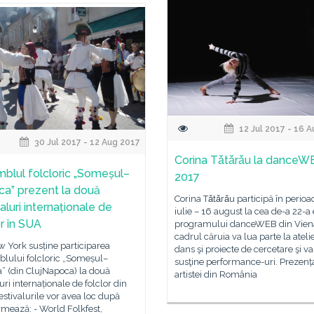
12 Jul 2017 - 16 
30 Jul 2017 - 12 Aug 2017
Corina Tǎtǎrǎu la danceW
blul folcloric „Someșul–
2017
a” prezent la două
Corina Tǎtǎrǎu participă în perioa
aluri internaționale de
iulie – 16 august la cea de-a 22-a 
or în SUA
programului danceWEB din Viena
cadrul căruia va lua parte la ateli
 York susține participarea
dans şi proiecte de cercetare şi va
lului folcloric „Someșul–
susţine performance-uri. Prezenț
” (din ClujNapoca) la două
artistei din România
luri internaționale de folclor din
stivalurile vor avea loc după
mează: - World Folkfest,