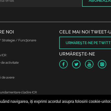
ABONEAZĂ
RE NOI
CELE MAI NOI TWEET-U
/ Strategie / Funcţionare
URMĂREŞTE-NE PE TWITT
URMĂREŞTE-NE
a ICR
de activitate
i de avere
fundamentare cladire ICR
uând navigarea, iți exprimi acordul asupra folosirii cookie-urilor
 protectia datelor