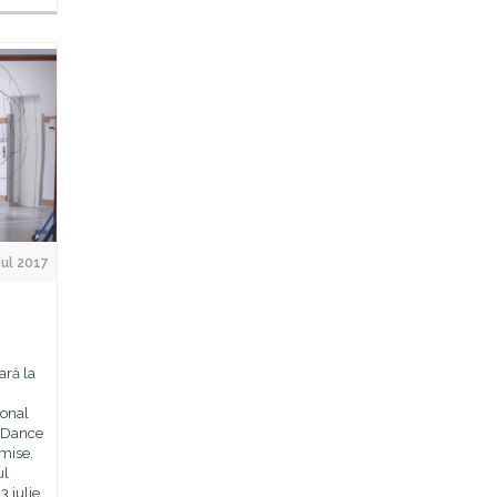
Jul 2017
ară la
ional
 Dance
mise.
ul
3 iulie