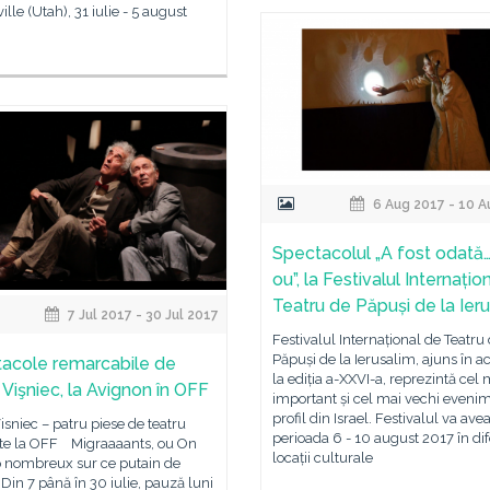
ille (Utah), 31 iulie - 5 august
6 Aug 2017 - 10 A
Spectacolul „A fost odată
ou”, la Festivalul Internațio
Teatru de Păpuși de la Ier
7 Jul 2017 - 30 Jul 2017
Festivalul Internațional de Teatru
Păpuși de la Ierusalim, ajuns în a
acole remarcabile de
la ediția a-XXVI-a, reprezintă cel 
 Vişniec, la Avignon în OFF
important și cel mai vechi eveni
profil din Israel. Festivalul va avea
isniec – patru piese de teatru
perioada 6 - 10 august 2017 în dif
te la OFF Migraaaants, ou On
locații culturale
p nombreux sur ce putain de
Din 7 până în 30 iulie, pauză luni