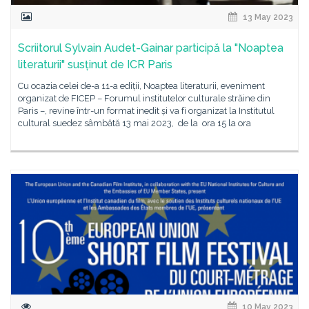
13 May 2023
Scriitorul Sylvain Audet-Gainar participă la "Noaptea
literaturii" susținut de ICR Paris
Cu ocazia celei de-a 11-a ediții, Noaptea literaturii, eveniment
organizat de FICEP – Forumul institutelor culturale străine din
Paris –, revine într-un format inedit și va fi organizat la Institutul
cultural suedez sâmbătă 13 mai 2023, de la ora 15 la ora
10 May 2023