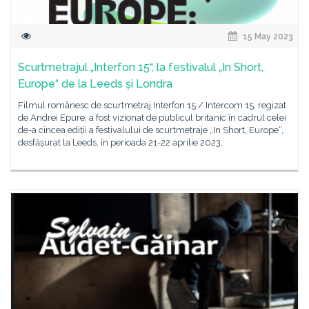
15 May 2023
Scurtmetrajul „Interfon 15“, la festivalul „In Short,
Europe“ de la Leeds și Londra
Filmul românesc de scurtmetraj Interfon 15 / Intercom 15, regizat
de Andrei Epure, a fost vizionat de publicul britanic în cadrul celei
de-a cincea ediții a festivalului de scurtmetraje „In Short, Europe“,
desfășurat la Leeds, în perioada 21-22 aprilie 2023,