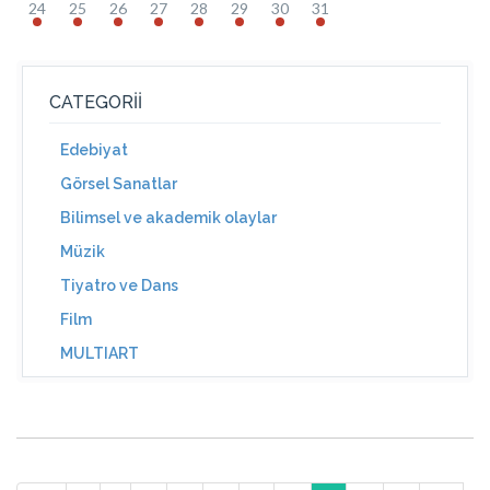
24
25
26
27
28
29
30
31
CATEGORII
Edebiyat
Görsel Sanatlar
Bilimsel ve akademik olaylar
Müzik
Tiyatro ve Dans
Film
MULTIART