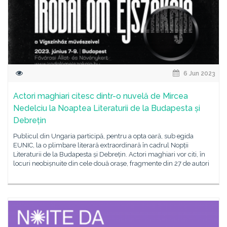
6 Jun 2023
Actori maghiari citesc dintr-o nuvelă de Mircea
Nedelciu la Noaptea Literaturii de la Budapesta și
Debrețin
Publicul din Ungaria participă, pentru a opta oară, sub egida
EUNIC, la o plimbare literară extraordinară în cadrul Nopții
Literaturii de la Budapesta și Debrețin. Actori maghiari vor citi, în
locuri neobișnuite din cele două orașe, fragmente din 27 de autori