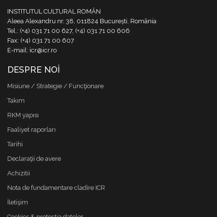
INSTITUTUL CULTURAL ROMÂN
Aleea Alexandru nr. 38, 011824 București, România
Tel.: (+4) 031 71 00 627, (+4) 031 71 00 606
Fax: (+4) 031 71 00 607
E-mail: icr@icr.ro
DESPRE NOI
Misiune / Strategie / Funcţionare
Takım
RKM yapısı
Faaliyet raporları
Tarihi
Declaraţii de avere
Achizitii
Nota de fundamentare cladire ICR
İletişim
Cookies & protectia datelor