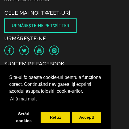
CELE MAI NOI TWEET-URI
URMĂREŞTE-NE PE TWITTER
URMĂREŞTE-NE
SUNTEM PE FACEBOOK
Site-ul folosește cookie-uri pentru a funcționa
corect. Continuând navigarea, iți exprimi
acordul asupra folosirii cookie-urilor.
Află mai mult
Setări
Refuz
Accept!
cookies