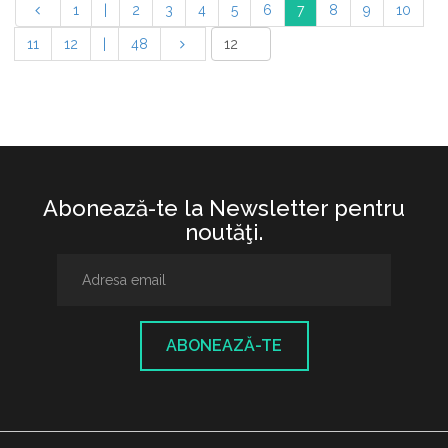
1
|
2
3
4
5
6
7
8
9
10
11
12
|
48
Abonează-te la Newsletter pentru
noutăţi.
ABONEAZĂ-TE