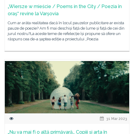
„Wiersze w mieście / Poems in the City / Poezia în
oraș“ revine la Varșovia
Cum ar arăta realitatea dacă în locul pauzelor publicitare ar exista
pauze de poezie? Am fi mai deschiși față de lume și față de cei din
jurul nostru?La aceste teme de refelecție își propune să ofere un
răspuns cea de-a șaptea ediție a proiectului „Poezia
31 Mar 2023
„Nu va mai fi o altă primăvară… Copiii și arta în