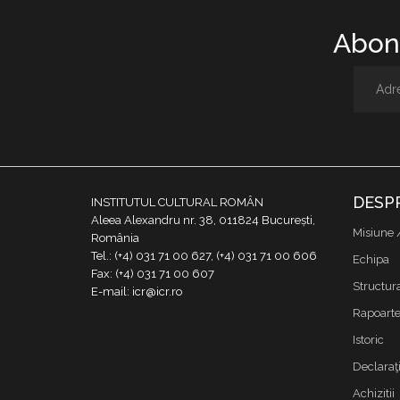
Abone
DESP
INSTITUTUL CULTURAL ROMÂN
Aleea Alexandru nr. 38, 011824 București,
Misiune 
România
Tel.: (+4) 031 71 00 627, (+4) 031 71 00 606
Echipa
Fax: (+4) 031 71 00 607
Structur
E-mail: icr@icr.ro
Rapoarte 
Istoric
Declaraţi
Achizitii