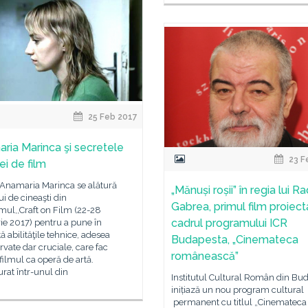
25 Feb 2017
ria Marinca şi secretele
23 F
ei de film
 Anamaria Marinca se alătură
„Mănuși roșii” în regia lui R
i de cineaşti din
Gabrea, primul film proiecta
ul,,Craft on Film (22-28
cadrul programului ICR
ie 2017) pentru a pune în
ă abilităţile tehnice, adesea
Budapesta, „Cinemateca
vate dar cruciale, care fac
românească”
 filmul ca operă de artă.
rat într-unul din
Institutul Cultural Român din Bu
inițiază un nou program cultural
permanent cu titlul „Cinemateca