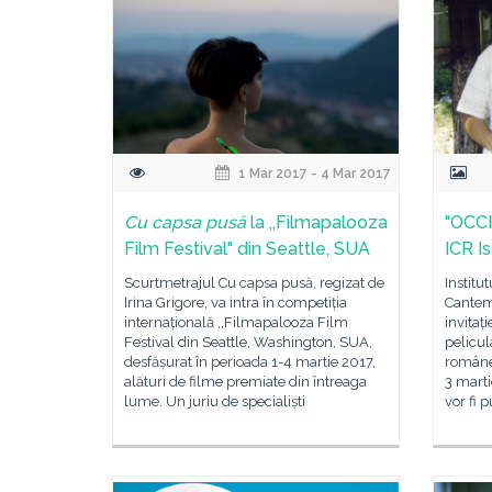
1 Mar 2017 - 4 Mar 2017
Cu capsa pusă
la ,,Filmapalooza
"OCCID
Film Festival" din Seattle, SUA
ICR I
Scurtmetrajul Cu capsa pusă, regizat de
Institu
Irina Grigore, va intra în competiția
Cantem
internațională ,,Filmapalooza Film
invitaț
Festival din Seattle, Washington, SUA,
pelicu
desfășurat în perioada 1-4 martie 2017,
românes
alături de filme premiate din întreaga
3 martie
lume. Un juriu de specialiști
vor fi 