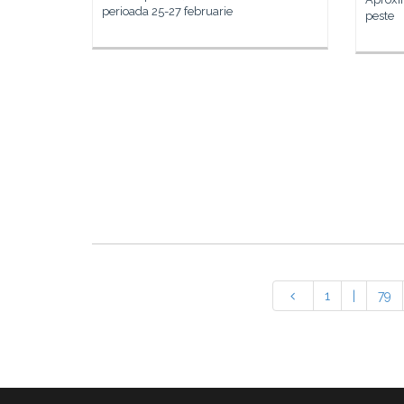
perioada 25-27 februarie
peste
1
|
79