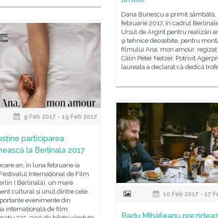
Dana Bunescu a primit sâmbătă,
februarie 2017, în cadrul Berlinale
Ursul de Argint pentru realizări ar
şi tehnice deosebite, pentru mont
filmului Ana, mon amour, regizat
Călin Peter Netzer. Potrivit Agerpr
laureata a declarat că dedică trof
9 Feb 2017 - 19 Feb 2017
usține participarea
ească la Berlinala 2017
iecare an, în luna februarie ia
 Festivalul Internațional de Film
erlin ( Berlinală), un mare
nt cultural și unul dintre cele
10 Feb 2017 - 17 F
portante evenimente din
ia internațională de film.
Radu Mihăileanu prezidea
ativ 335. 000 de bilete vândute,