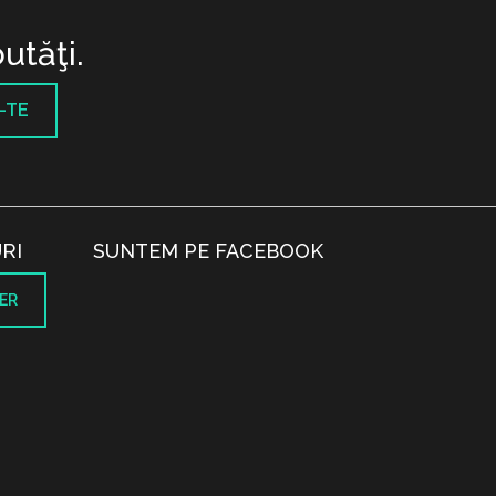
utăţi.
-TE
RI
SUNTEM PE FACEBOOK
ER