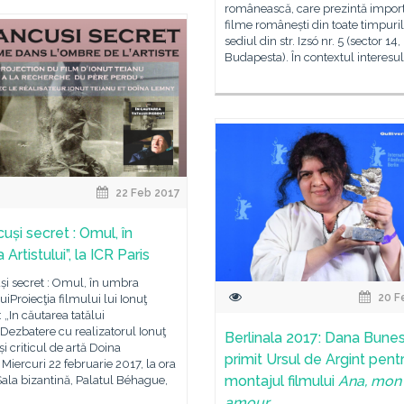
românească, care prezintă impor
filme românești din toate timpuril
sediul din str. Izsó nr. 5 (sector 14,
Budapesta). În contextul interesul
22 Feb 2017
uși secret : Omul, în
Artistului”, la ICR Paris
și secret : Omul, în umbra
20 F
luiProiecţia filmului lui Ionuţ
: „In căutarea tatălui
Dezbatere cu realizatorul Ionuţ
Berlinala 2017: Dana Bune
și criticul de artă Doina
primit Ursul de Argint pent
iercuri 22 februarie 2017, la ora
montajul filmului
Ana, mon
ala bizantină, Palatul Béhague,
amour