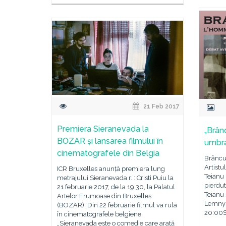
21 Feb 2017
Premiera Sieranevada la
„Brânc
BOZAR și lansarea filmului în
umbra 
cinematografele din Belgia
Brâncu
Artistu
ICR Bruxelles anunță premiera lung
Teianu 
metrajului Sieranevada r. : Cristi Puiu la
pierdut
21 februarie 2017, de la 19:30, la Palatul
Teianu 
Artelor Frumoase din Bruxelles
Lemny M
(BOZAR). Din 22 februarie filmul va rula
20:00S
în cinematografele belgiene.
„Sieranevada este o comedie care arată