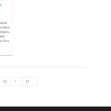
de
a
ional
la Mons
ileanu,
tele
an Rus,
151