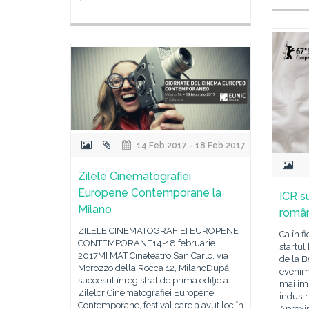
14 Feb 2017 - 18 Feb 2017
Zilele Cinematografiei
Europene Contemporane la
ICR s
Milano
român
ZILELE CINEMATOGRAFIEI EUROPENE
Ca în f
CONTEMPORANE14-18 februarie
startul
2017MI MAT Cineteatro San Carlo, via
de la B
Morozzo della Rocca 12, MilanoDupă
evenime
succesul înregistrat de prima ediţie a
mai im
Zilelor Cinematografiei Europene
industr
Contemporane, festival care a avut loc în
Aproxim