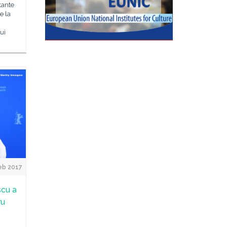
tante
e la
ui
eb 2017
scu a
ru