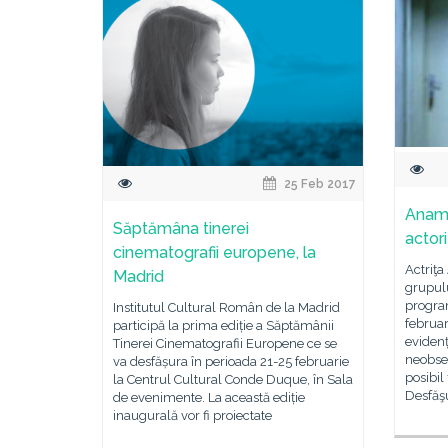
25 Feb 2017
Anama
Săptămâna tinerei
actori
cinematografii europene, la
Actriţa
Madrid
grupulu
program
Institutul Cultural Român de la Madrid
februar
participă la prima ediție a Săptămânii
evidenț
Tinerei Cinematografii Europene ce se
neobser
va desfășura în perioada 21-25 februarie
posibil
la Centrul Cultural Conde Duque, în Sala
Desfăşu
de evenimente. La această ediție
inaugurală vor fi proiectate