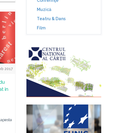
Conferinţe
Muzică
Teatru & Dans
Film
eb 2017
adu
t în
dapesta