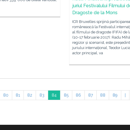
juriul Festivalului Filmului 
Dragoste de la Mons
ICR Bruxelles sprijină participare
românească la Festivalul internaț
al filmului de dragoste (FIFA) de 
(10-17 februarie 2017): Radu Mihă
regizor și scenarist, este președin
juriului internațional, Teodor Luci
actor principal, va
80
81
82
83
84
85
86
87
88
89
|