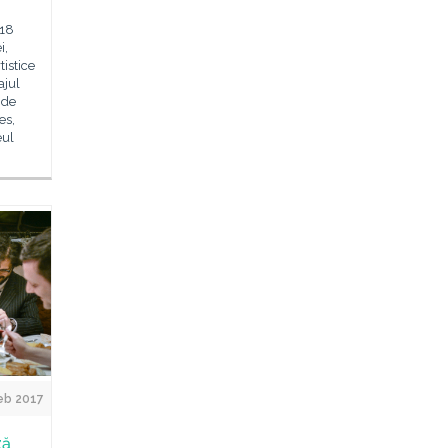
 18
i,
tistice
ajul
 de
es,
eul
eb 2017
ză