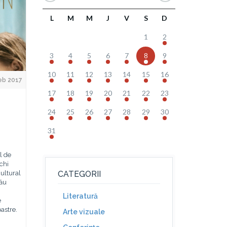
L
M
M
J
V
S
D
1
2
3
4
5
6
7
8
9
10
11
12
13
14
15
16
eb 2017
17
18
19
20
21
22
23
24
25
26
27
28
29
30
31
l de
echi
cultural
CATEGORII
său
Literatură
e
astre.
Arte vizuale