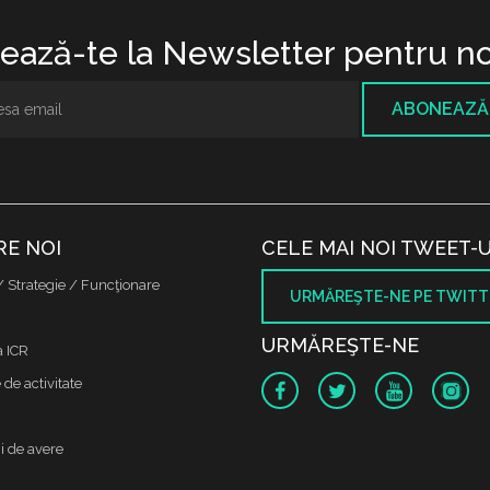
ază-te la Newsletter pentru no
ABONEAZĂ
RE NOI
CELE MAI NOI TWEET-U
/ Strategie / Funcţionare
URMĂREŞTE-NE PE TWITT
URMĂREŞTE-NE
a ICR
de activitate
i de avere