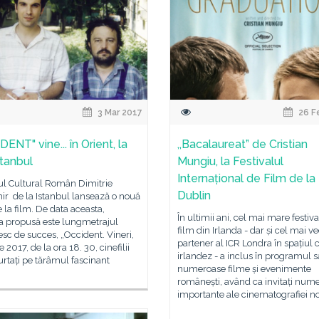
3 Mar 2017
26 F
ENT" vine... în Orient, la
,,Bacalaureat” de Cristian
stanbul
Mungiu, la Festivalul
Internațional de Film de la
tul Cultural Român Dimitrie
Dublin
ir de la Istanbul lansează o nouă
ie la film. De data aceasta,
În ultimii ani, cel mai mare festiva
la propusă este lungmetrajul
film din Irlanda - dar și cel mai v
c de succes, „Occident. Vineri,
partener al ICR Londra în spațiul 
 2017, de la ora 18. 30, cinefilii
irlandez - a inclus în programul 
purtați pe tărâmul fascinant
numeroase filme și evenimente
românești, având ca invitați num
importante ale cinematografiei no