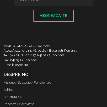
ABONEAZĂ-TE
INSTITUTUL CULTURAL ROMÂN
Aleea Alexandru nr. 38, 011824 București, România
Tel.: (+4) 031 71 00 627, (+4) 031 71 00 606
Fax: (+4) 031 71 00 607
E-mail: icr@icr.ro
DESPRE NOI
Misiune / Strategie / Funcţionare
Echipa
Structura ICR
Rapoarte de activitate