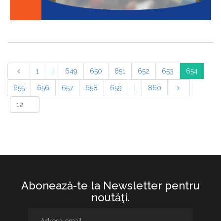
1
|
649
650
651
652
653
654
655
656
657
658
659
|
860
Abonează-te la Newsletter pentru
noutăţi.