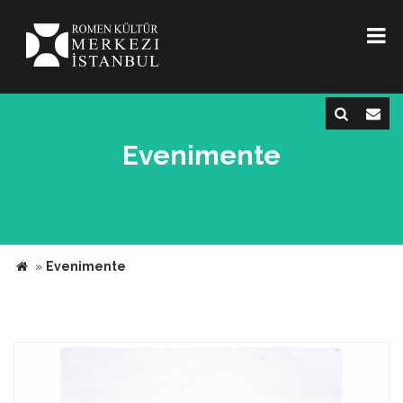
Evenimente
»
Evenimente