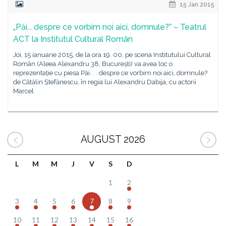
15 Jan 2015
„Păi... despre ce vorbim noi aici, domnule?‟ – Teatrul
ACT la Institutul Cultural Român
Joi, 15 ianuarie 2015, de la ora 19. 00, pe scena Institutului Cultural
Român (Aleea Alexandru 38, București) va avea loc o
reprezentație cu piesa Păi. . . despre ce vorbim noi aici, domnule?
de Cătălin Ștefănescu, în regia lui Alexandru Dabija, cu actorii
Marcel
AUGUST 2026
L
M
M
J
V
S
D
1
2
3
4
5
6
7
8
9
10
11
12
13
14
15
16