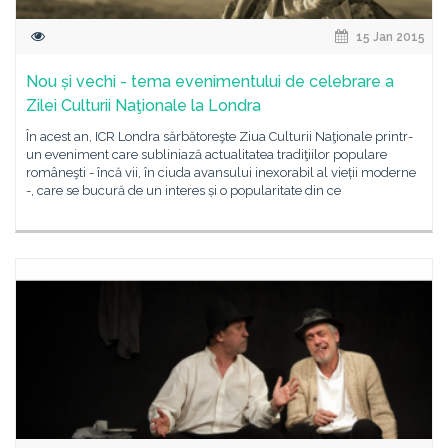
15 Jan 2015
Nou și vechi - tema evenimentului de celebrare a
Zilei Culturii Naţionale la Londra
În acest an, ICR Londra sărbătoreşte Ziua Culturii Naţionale printr-
un eveniment care subliniază actualitatea tradiţiilor populare
româneşti - încă vii, în ciuda avansului inexorabil al vieții moderne
-, care se bucură de un interes și o popularitate din ce