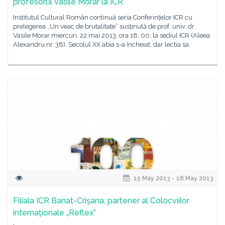
profesorul Vasile Morar la ICR
Institutul Cultural Român continuă seria Conferințelor ICR cu
prelegerea „Un veac de brutalitate” susținută de prof. univ. dr.
Vasile Morar miercuri, 22 mai 2013, ora 18. 00, la sediul ICR (Aleea
Alexandru nr. 38). Secolul XX abia s-a încheiat, dar lectia sa
15 May 2013 - 18 May 2013
Filiala ICR Banat-Crişana, partener al Colocviilor
internaţionale „Reflex”