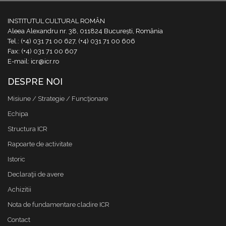
INSTITUTUL CULTURAL ROMÂN
Aleea Alexandru nr. 38, 011824 București, România
Tel.: (+4) 031 71 00 627, (+4) 031 71 00 606
Fax: (+4) 031 71 00 607
E-mail: icr@icr.ro
DESPRE NOI
Misiune / Strategie / Funcţionare
Echipa
Structura ICR
Rapoarte de activitate
Istoric
Declaraţii de avere
Achizitii
Nota de fundamentare cladire ICR
Contact