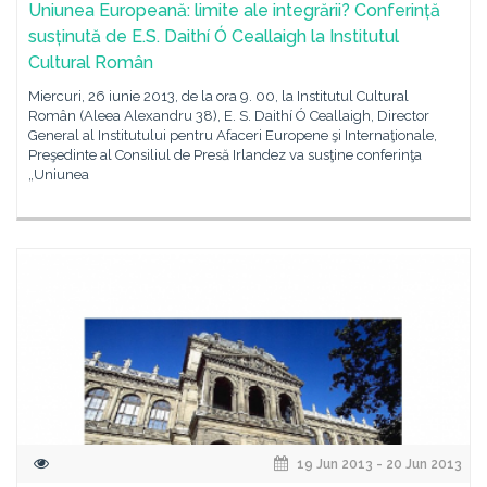
Uniunea Europeană: limite ale integrării? Conferință
susținută de E.S. Daithí Ó Ceallaigh la Institutul
Cultural Român
Miercuri, 26 iunie 2013, de la ora 9. 00, la Institutul Cultural
Român (Aleea Alexandru 38), E. S. Daithí Ó Ceallaigh, Director
General al Institutului pentru Afaceri Europene şi Internaţionale,
Preşedinte al Consiliul de Presă Irlandez va susţine conferinţa
„Uniunea
19 Jun 2013 - 20 Jun 2013