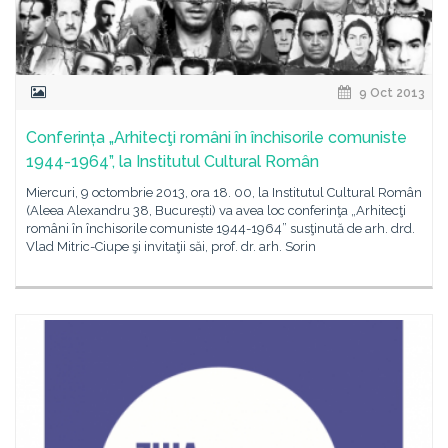
9 Oct 2013
Conferința „Arhitecţi români în închisorile comuniste
1944-1964”, la Institutul Cultural Român
Miercuri, 9 octombrie 2013, ora 18. 00, la Institutul Cultural Român
(Aleea Alexandru 38, București) va avea loc conferinţa „Arhitecţi
români în închisorile comuniste 1944-1964” susţinută de arh. drd.
Vlad Mitric-Ciupe şi invitaţii săi, prof. dr. arh. Sorin