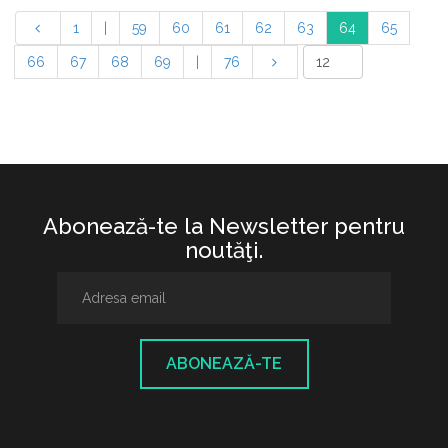
1
|
59
60
61
62
63
64
65
66
67
68
69
|
76
Abonează-te la Newsletter pentru
noutăţi.
ABONEAZĂ-TE