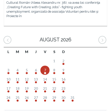
Cultural Român (Aleea Alexandru nr. 38), va avea loc conferinţa
„Creating Future with Creating Jobs“- fighting youth
unemployment, organizată de asociaţia Voluntari pentru Idei şi
Proiecte în
AUGUST 2026
L
M
M
J
V
S
D
1
2
3
4
5
6
7
8
9
10
11
12
13
14
15
16
17
18
19
20
21
22
23
24
25
26
27
28
29
30
31