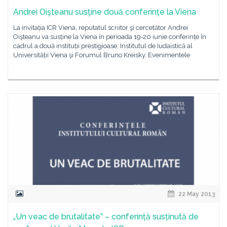
Andrei Oişteanu susţine două conferinţe la Viena
La invitația ICR Viena, reputatul scriitor şi cercetător Andrei
Oişteanu va susține la Viena în perioada 19‐20 iunie conferințe în
cadrul a două instituții prestigioase: Institutul de Iudaistică al
Universității Viena şi Forumul Bruno Kreisky. Evenimentele
22 May 2013
„Un veac de brutalitate” – conferință susținută de