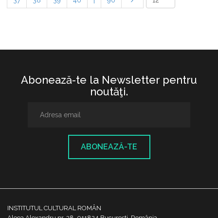
37
38
39
40
|
90
Abonează-te la Newsletter pentru
noutăţi.
ABONEAZĂ-TE
INSTITUTUL CULTURAL ROMÂN
Aleea Alexandru nr. 38, 011824 București, România