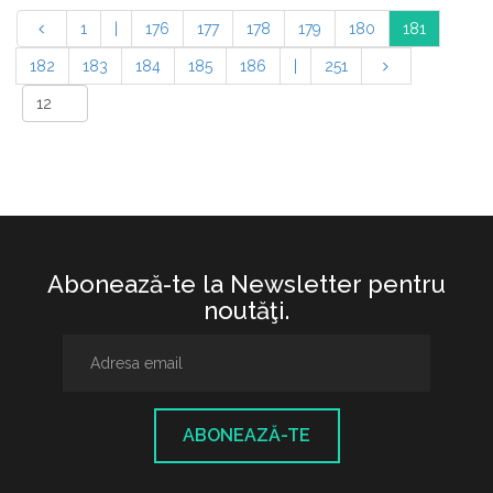
1
|
176
177
178
179
180
181
182
183
184
185
186
|
251
Abonează-te la Newsletter pentru
noutăţi.
ABONEAZĂ-TE