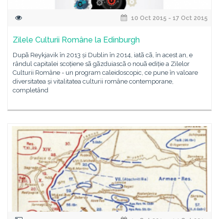
10 Oct 2015 - 17 Oct 2015
Zilele Culturii Române la Edinburgh
Dupã Reykjavik în 2013 și Dublin în 2014, iatã cã, în acest an, e
rândul capitalei scoțiene sã gãzduiascã o nouã ediție a Zilelor
Culturii Române - un program caleidoscopic, ce pune în valoare
diversitatea și vitalitatea culturii române contemporane,
completând