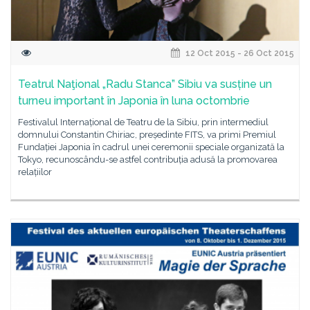
12 Oct 2015 - 26 Oct 2015
Teatrul Naţional „Radu Stanca” Sibiu va susține un
turneu important în Japonia în luna octombrie
Festivalul Internațional de Teatru de la Sibiu, prin intermediul
domnului Constantin Chiriac, președinte FITS, va primi Premiul
Fundației Japonia în cadrul unei ceremonii speciale organizată la
Tokyo, recunoscându-se astfel contribuția adusă la promovarea
relațiilor