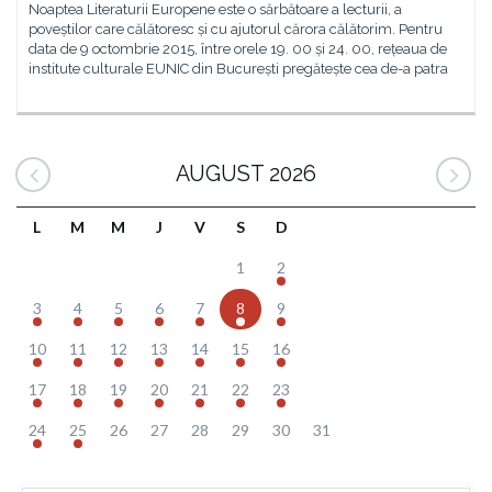
Noaptea Literaturii Europene este o sărbătoare a lecturii, a
poveștilor care călătoresc și cu ajutorul cărora călătorim. Pentru
data de 9 octombrie 2015, între orele 19. 00 și 24. 00, rețeaua de
institute culturale EUNIC din București pregătește cea de-a patra
AUGUST 2026
L
M
M
J
V
S
D
1
2
3
4
5
6
7
8
9
10
11
12
13
14
15
16
17
18
19
20
21
22
23
24
25
26
27
28
29
30
31