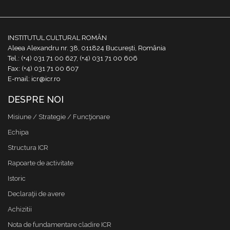
INSTITUTUL CULTURAL ROMÂN
Aleea Alexandru nr. 38, 011824 București, România
Tel.: (+4) 031 71 00 627, (+4) 031 71 00 606
Fax: (+4) 031 71 00 607
E-mail: icr@icr.ro
DESPRE NOI
Misiune / Strategie / Funcţionare
Echipa
Structura ICR
Rapoarte de activitate
Istoric
Declaraţii de avere
Achizitii
Nota de fundamentare cladire ICR