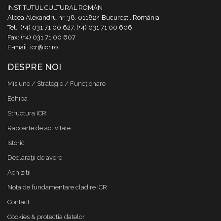
INSTITUTUL CULTURAL ROMÂN
Aleea Alexandru nr. 38, 011824 București, România
Tel.: (+4) 031 71 00 627, (+4) 031 71 00 606
Fax: (+4) 031 71 00 607
E-mail: icr@icr.ro
DESPRE NOI
Misiune / Strategie / Funcţionare
Echipa
Structura ICR
Rapoarte de activitate
Istoric
Declaraţii de avere
Achizitii
Nota de fundamentare cladire ICR
Contact
Cookies & protectia datelor