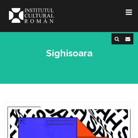
Sighisoara