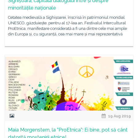
Sighișoara, capitala dialogului între și despre
minoritățile naționale
Cetatea medievală a Sighișoarei, înscrisă în patrimoniul mondial
UNESCO, găzduiește, pentru al 17-lea an, Festivalul Intercultural
ProEtnica, manifestare considerată a fi una dintre cele mai ample
din Europa și, cu siguranță, cea mai mare și mai reprezentativă
19 Aug 2019
Maia Morgenstern, la ”ProEtnica”: Ei bine, pot să cânt
datorită moștenirii etnice!