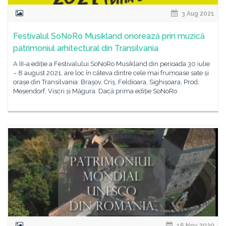
3 Aug 2021
Festivalul SoNoRo Musikland onorează prin muzică
patrimoniul arhitectural din Transilvania
A III-a ediție a Festivalului SoNoRo Musikland din perioada 30 iulie
– 8 august 2021, are loc în câteva dintre cele mai frumoase sate și
orașe din Transilvania: Brașov, Criș, Feldioara, Sighișoara, Prod,
Meșendorf, Viscri și Măgura. Dacă prima ediție SoNoRo
16 Nov 2020