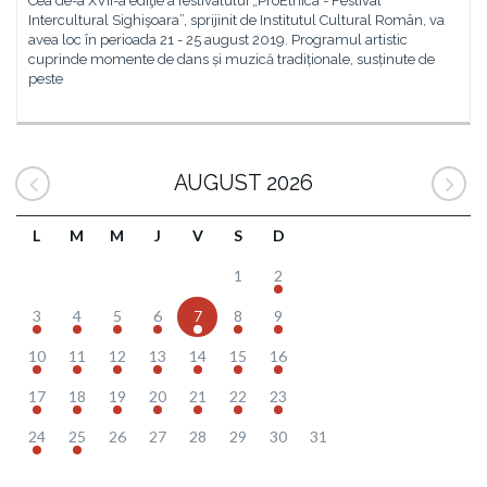
Cea de-a XVII-a ediţie a festivalului „ProEtnica - Festival
Intercultural Sighişoara”, sprijinit de Institutul Cultural Român, va
avea loc în perioada 21 - 25 august 2019. Programul artistic
cuprinde momente de dans și muzică tradiționale, susținute de
peste
AUGUST 2026
L
M
M
J
V
S
D
1
2
3
4
5
6
7
8
9
10
11
12
13
14
15
16
17
18
19
20
21
22
23
24
25
26
27
28
29
30
31