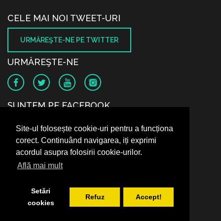
CELE MAI NOI TWEET-URI
URMĂREŞTE-NE PE TWITTER
URMĂREŞTE-NE
SUNTEM PE FACEBOOK
Site-ul folosește cookie-uri pentru a funcționa
corect. Continuând navigarea, iți exprimi
acordul asupra folosirii cookie-urilor.
Află mai mult
Setări
Refuz
Accept!
cookies