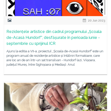
20 Jun 2023
Rezidențele artistice din cadrul programului „Școala
de-Acasă Hundorfˮ, desfășurate în perioada iunie -
septembrie cu sprijinul ICR
Ajuns la editia a VII-a, proiectul „Școala de-Acasă Hundorfˮ este un
program anual de rezidențe artistice și întâlniri formatoare, care
are loc an de an într-un sat transilvan - Hundorf (azi, Viișoara,
județul Mureș, între Sighișoara și Mediaș). Anul