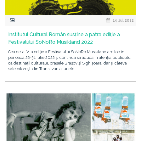
19 Jul 2022
Institutul Cultural Român susține a patra ediţie a
Festivalului SoNoRo Musikland 2022
Cea de-a IV-a ediţie a Festivalului SoNoRo Musikland are loc în
perioada 22-31 iulie 2022 şi continuă să aducă în atenţia publicului,
ca destinaţii culturale, oraşele Braşov şi Sighişoara, dar şi câteva
sate pitoreşti din Transilvania, unele