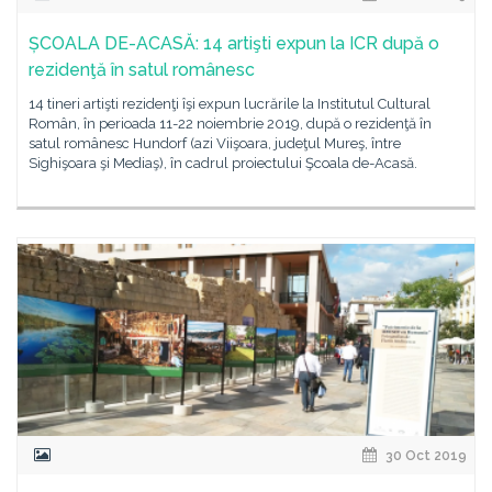
ȘCOALA DE-ACASĂ: 14 artişti expun la ICR după o
rezidenţă în satul românesc
14 tineri artişti rezidenţi îşi expun lucrările la Institutul Cultural
Român, în perioada 11-22 noiembrie 2019, după o rezidenţă în
satul românesc Hundorf (azi Viişoara, judeţul Mureş, între
Sighişoara şi Mediaş), în cadrul proiectului Şcoala de-Acasă.
30 Oct 2019