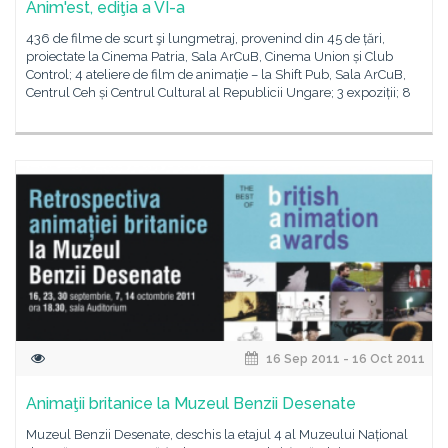
Anim'est, ediţia a VI-a
436 de filme de scurt şi lungmetraj, provenind din 45 de țări,
proiectate la Cinema Patria, Sala ArCuB, Cinema Union și Club
Control; 4 ateliere de film de animație – la Shift Pub, Sala ArCuB,
Centrul Ceh și Centrul Cultural al Republicii Ungare; 3 expoziții; 8
16 Sep 2011 - 16 Oct 2011
Animaţii britanice la Muzeul Benzii Desenate
Muzeul Benzii Desenate, deschis la etajul 4 al Muzeului Național