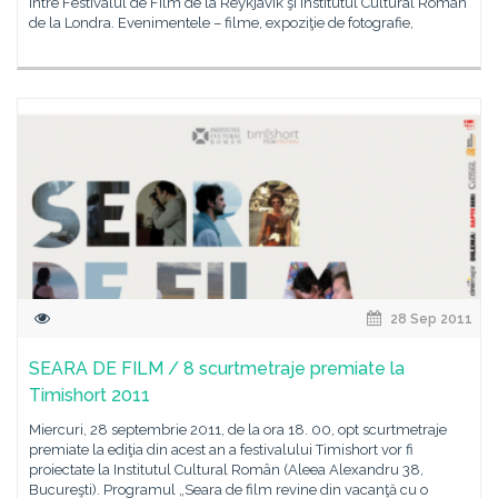
între Festivalul de Film de la Reykjavik şi Institutul Cultural Român
de la Londra. Evenimentele – filme, expoziţie de fotografie,
28 Sep 2011
SEARA DE FILM / 8 scurtmetraje premiate la
Timishort 2011
Miercuri, 28 septembrie 2011, de la ora 18. 00, opt scurtmetraje
premiate la ediţia din acest an a festivalului Timishort vor fi
proiectate la Institutul Cultural Român (Aleea Alexandru 38,
Bucureşti). Programul „Seara de film revine din vacanţă cu o