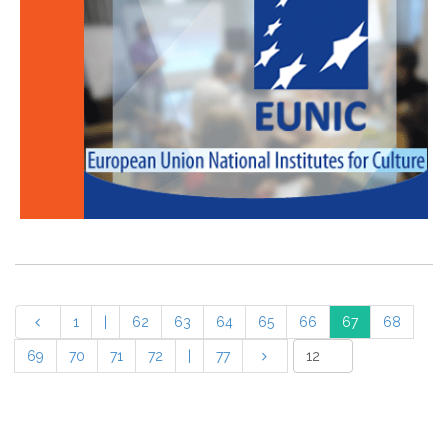
1
|
62
63
64
65
66
67
68
69
70
71
72
|
77