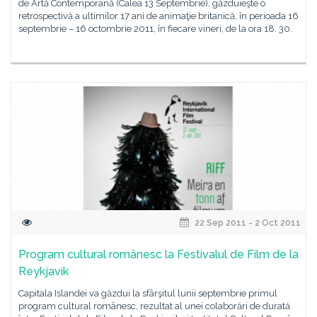
de Artă Contemporană (Calea 13 Septembrie), găzduieşte o
retrospectivă a ultimilor 17 ani de animaţie britanică, în perioada 16
septembrie – 16 octombrie 2011, în fiecare vineri, de la ora 18. 30.
22 Sep 2011 - 2 Oct 2011
Program cultural românesc la Festivalul de Film de la
Reykjavik
Capitala Islandei va găzdui la sfârşitul lunii septembrie primul
program cultural românesc, rezultat al unei colaborări de durată