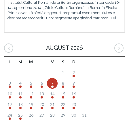
Institutul Cultural Român de la Berlin organizează, în perioada 10-
14 septembrie 2014, „Zilele Culturii Române” la Berna, în Elveția.
Printr-o variată ofertă de genuri, programul evenimentului este
destinat redescoperirii unor segmente aparţinând patrimoniului
AUGUST 2026
L
M
M
J
V
S
D
1
2
3
4
5
6
7
8
9
10
11
12
13
14
15
16
17
18
19
20
21
22
23
24
25
26
27
28
29
30
31