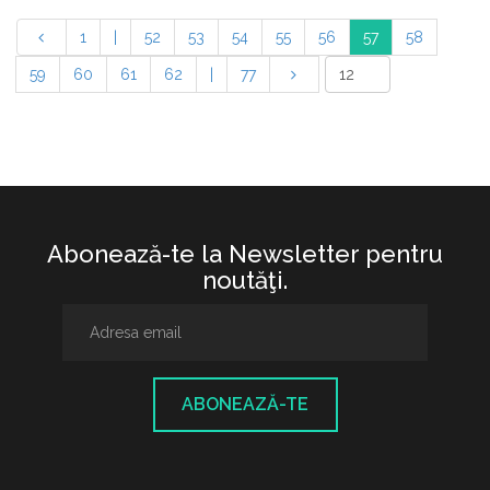
1
|
52
53
54
55
56
57
58
59
60
61
62
|
77
Abonează-te la Newsletter pentru
noutăţi.
ABONEAZĂ-TE