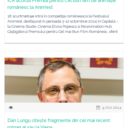
ICR acordă Premiul pentru Cel bun film de animație
românesc la Anim’est
18 scurtmetraje intră în competiţia românească la Festivalul
Anim’est, desfășurat în perioada 3-12 octombrie 2014 în Capitală –
la Cinema Studio, Cinema Elvira Popesco și Re:animation Hub.
Câştigătorul Premiului pentru Cel mai Bun Film Românesc, oferit
9 Oct 2014
Dan Lungu citește fragmente din cel mai recent
roman al său la Viena