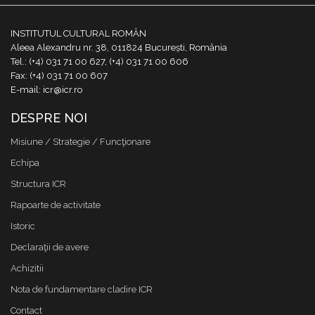
INSTITUTUL CULTURAL ROMÂN
Aleea Alexandru nr. 38, 011824 București, România
Tel.: (+4) 031 71 00 627, (+4) 031 71 00 606
Fax: (+4) 031 71 00 607
E-mail: icr@icr.ro
DESPRE NOI
Misiune / Strategie / Funcţionare
Echipa
Structura ICR
Rapoarte de activitate
Istoric
Declaraţii de avere
Achizitii
Nota de fundamentare cladire ICR
Contact