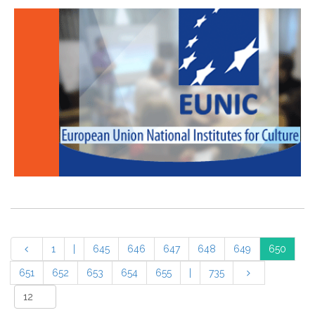
1
|
645
646
647
648
649
650
651
652
653
654
655
|
735