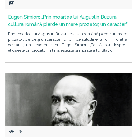
Eugen Simion: „Prin moartea lui Augustin Buzura,
cultura română pierde un mare prozator, un caracter”
Prin moartea lui Augustin Buzura cultura română pierde un mare
prozator, pierde și un caracter, un om de atitudine, un om moral, a
declarat, luni, academicianul Eugen Simion. „Pot să spun despre
el că este un prozator în linia estetică și morală a lui Slavici