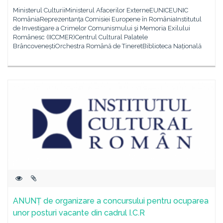
Ministerul CulturiiMinisterul Afacerilor ExterneEUNICEUNIC
RomâniaReprezentanța Comisiei Europene în RomâniaInstitutul
de Investigare a Crimelor Comunismului şi Memoria Exilului
Românesc (IICCMER)Centrul Cultural Palatele
BrâncoveneștiOrchestra Română de TineretBiblioteca Națională
ANUNȚ de organizare a concursului pentru ocuparea
unor posturi vacante din cadrul I.C.R