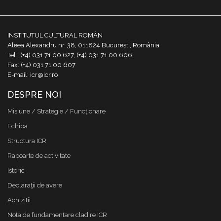
INSTITUTUL CULTURAL ROMÂN
Aleea Alexandru nr. 38, 011824 București, România
Tel.: (+4) 031 71 00 627, (+4) 031 71 00 606
Fax: (+4) 031 71 00 607
E-mail: icr@icr.ro
DESPRE NOI
Misiune / Strategie / Funcţionare
Echipa
Structura ICR
Rapoarte de activitate
Istoric
Declaraţii de avere
Achizitii
Nota de fundamentare cladire ICR