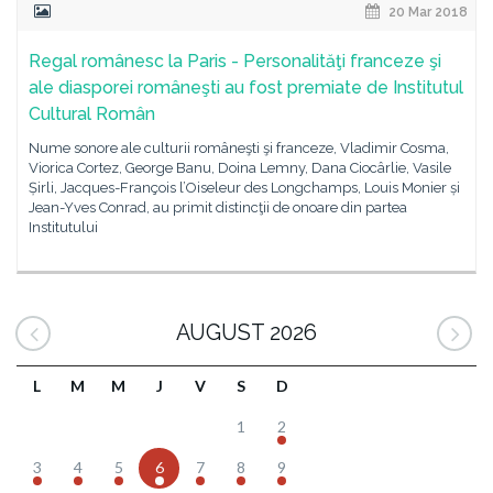
20 Mar 2018
Regal românesc la Paris - Personalităţi franceze şi
ale diasporei româneşti au fost premiate de Institutul
Cultural Român
Nume sonore ale culturii româneşti şi franceze, Vladimir Cosma,
Viorica Cortez, George Banu, Doina Lemny, Dana Ciocârlie, Vasile
Șirli, Jacques-François l’Oiseleur des Longchamps, Louis Monier și
Jean-Yves Conrad, au primit distincţii de onoare din partea
Institutului
AUGUST 2026
L
M
M
J
V
S
D
1
2
3
4
5
6
7
8
9