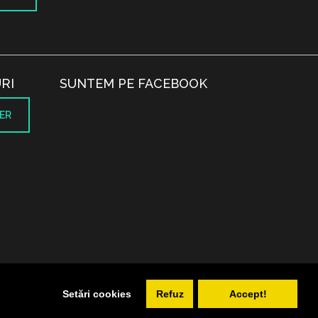
RI
SUNTEM PE FACEBOOK
ER
.
Setări cookies
Refuz
Accept!