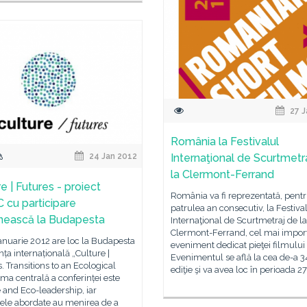
27 J
România la Festivalul
24 Jan 2012
Internaţional de Scurtmetr
la Clermont-Ferrand
e | Futures - proiect
România va fi reprezentată, pentr
 cu participare
patrulea an consecutiv, la Festiva
ească la Budapesta
Internaţional de Scurtmetraj de la
Clermont-Ferrand, cel mai impor
anuarie 2012 are loc la Budapesta
eveniment dedicat pieţei filmului 
nța internațională „Culture |
Evenimentul se află la cea de-a 3
. Transitions to an Ecological
ediţie şi va avea loc în perioada 27
ma centrală a conferinței este
 and Eco-leadership, iar
tele abordate au menirea de a