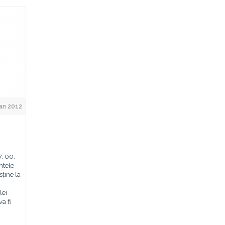
Jan 2012
7. 00,
ntele
sține la
lei
a fi