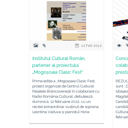
12 Feb 2012
Institutul Cultural Român,
Concu
partener al proiectului
colab
„Mogoșoaia Clasic Fest“
prest
Prima ediție a „Mogoșoaia Clasic Fest,
REZULT
proiect organizat de Centrul Cultural
sunt : 
Palatele Brâncovenești în colaborare cu
Isbășes
Radio România Cultural, debutează
Magdal
duminică, 12 februarie 2012, cu un
Candida
recital extraordinar susținut de soprana
candida
Leontina Văduva și pianistul Horia
Cultur
februar