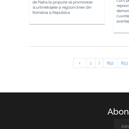
Cum po
de Piatra își propune să promoveze
reprez
scurtmetrajele și regizorii tineri din
demons
România și Republica
cuvinte
avantaj
1
|
852
853
Abone