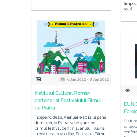
limpezi
rolul
5 Jan 2012 - 8 Jan 2012
Institutul Cultural Român,
partener al Festivalului Filmul
EUNIC
de Piatra
Forei
Începand de joi, 5 ianuarie 2012, și până
Cultur
duminică, la Piatra Neamț are loc
își pro
primul festival de film al anului. Ajuns
conferă
la cea de-a treia ediţie, Festivalul Filmul