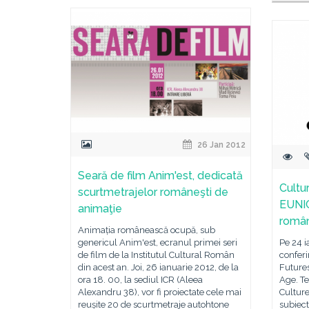
26 Jan 2012
Seară de film Anim'est, dedicată
Cultur
scurtmetrajelor româneşti de
EUNIC
animaţie
român
Animația românească ocupă, sub
genericul Anim'est, ecranul primei seri
Pe 24 i
de film de la Institutul Cultural Român
conferi
din acest an. Joi, 26 ianuarie 2012, de la
Futures
ora 18. 00, la sediul ICR (Aleea
Age. Te
Alexandru 38), vor fi proiectate cele mai
Culture
reușite 20 de scurtmetraje autohtone
subiec