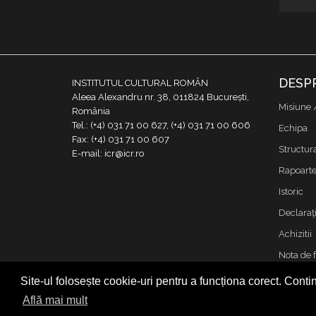
DESP
INSTITUTUL CULTURAL ROMÂN
Aleea Alexandru nr. 38, 011824 București,
Misiune 
România
Tel.: (+4) 031 71 00 627, (+4) 031 71 00 606
Echipa
Fax: (+4) 031 71 00 607
Structur
E-mail: icr@icr.ro
Rapoarte 
Istoric
Declaraţi
Achizitii
Nota de 
Contact
Site-ul folosește cookie-uri pentru a funcționa corect. Contin
Cookies &
Află mai mult