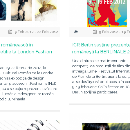
9 Feb 2012 - 22 Feb 2012
9 Feb 2012 - 19 F
 românească în
ICR Berlin susţine prezenţ
tiţie la London Fashion
româneşti la BERLINALE 
k
Una dintre cele mai importante
competiţii de producţii de film di
oada 9-22 februarie 2012, la
întreaga lume, Festivalul Internaţ
tul Cultural Român de la Londra
de Film de la Berlin, ajuns la ediţi
eschisă expoziţia de design
a, se desfăşoară anul acesta în pe
ntar şi accesorii ,,Fashion Is (Not)
9-19 februarie. Ca în fiecare an, I
 cu o selecţie reprezentativă care
Berlin sprijină participarea
i lucrări ale designerilor români:
odiciu, Mihaela