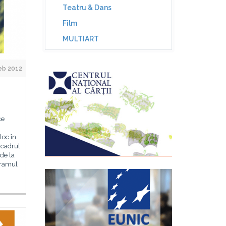
Teatru & Dans
Film
MULTIART
eb 2012
ce
loc în
n cadrul
 de la
ogramul