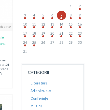
1
2
3
4
5
6
7
8
9
10
11
12
13
14
15
16
eb 2012
17
18
19
20
21
22
23
ele
24
25
26
27
28
29
30
2012
31
n
ional
a a LXI-
rioada
CATEGORII
CR
Literatură
Arte vizuale
Conferinţe
Muzică