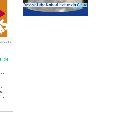
an 2012
aj de
u al
lul
tant
scurt.
4-a