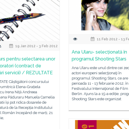
11 Feb 2012 - 13 F
19 Jan 2012 - 3 Feb 2012
Ana Ularu- selecționată în
rs pentru selectarea unor
programul Shooting Stars
oratori (contract de
Ana Ularu este unul dintre cei ze
ări servicii) / REZULTATE
actori europeni selecţionaţi în
programul Shooting Stars, ce are 
ATE Câștigătorii concursului
perioada 11 - 13 februarie 2012, î
Dumitrică Elena-Grațiela
Festivalului Internaţional de Film
cu Irena Niță Andreea
Berlin. Ajuns la a 15-a ediție, pr
ena Păduraru Manuela Camelia
Shooting Stars este organizat
tii își pot ridica dosarele de
tură de la Recepția Institutului
al Român începând de marți, 21
ie,