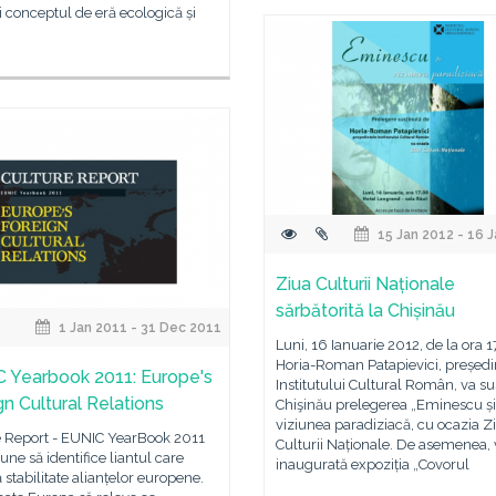
 conceptul de eră ecologică și
15 Jan 2012 - 16 
Ziua Culturii Naționale
sărbătorită la Chișinău
1 Jan 2011 - 31 Dec 2011
Luni, 16 Ianuarie 2012, de la ora 1
Horia-Roman Patapievici, președi
 Yearbook 2011: Europe's
Institutului Cultural Român, va su
gn Cultural Relations
Chişinău prelegerea „Eminescu și
viziunea paradiziacă, cu ocazia Zi
e Report - EUNIC YearBook 2011
Culturii Naționale. De asemenea, v
pune să identifice liantul care
inaugurată expoziția „Covorul
 stabilitate alianțelor europene.