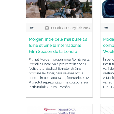
14 Feb 2012 - 23 Feb 2012
Morgen, între cele mai bune 18
Moda
filme străine la International
compe
Film Season de la Londra
Wee
Filmul Morgen, propunerea României la
În peri
Premiile Oscar, va fi proiectat în cadrul
Institu
festivalului dedicat filmelor străine
va fi d
propuse la Oscar, care va avea loc la
vestime
Londra în perioada 14-23 februarie 2012.
A Mask,
Proiectul reprezintă prima colaborare a
va reun
Institutului Cultural Român
Dinu B