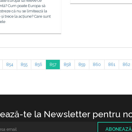
ate Europa să releve ce
intă? Cum poate Europa să
treze că nu se limitează la
 și trece la acțiune? Care sunt
ele
854
855
856
857
858
859
860
861
862
ază-te la Newsletter pentru no
ABONEAZĂ