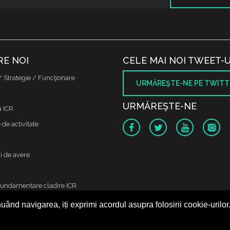
RE NOI
CELE MAI NOI TWEET-U
/ Strategie / Funcţionare
URMĂREŞTE-NE PE TWITT
URMĂREŞTE-NE
a ICR
de activitate
i de avere
fundamentare cladire ICR
uând navigarea, iți exprimi acordul asupra folosirii cookie-urilor
 protectia datelor