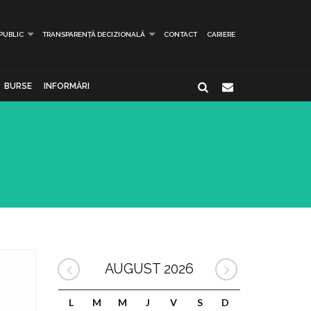
 PUBLIC
TRANSPARENȚĂ DECIZIONALĂ
CONTACT
CARIERE
BURSE
INFORMĂRI
AUGUST 2026
L
M
M
J
V
S
D