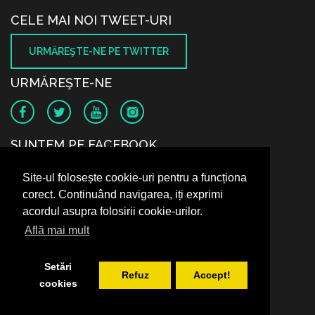
CELE MAI NOI TWEET-URI
URMĂREŞTE-NE PE TWITTER
URMĂREŞTE-NE
SUNTEM PE FACEBOOK
Site-ul folosește cookie-uri pentru a funcționa
corect. Continuând navigarea, iți exprimi
acordul asupra folosirii cookie-urilor.
Află mai mult
Setări
Refuz
Accept!
cookies