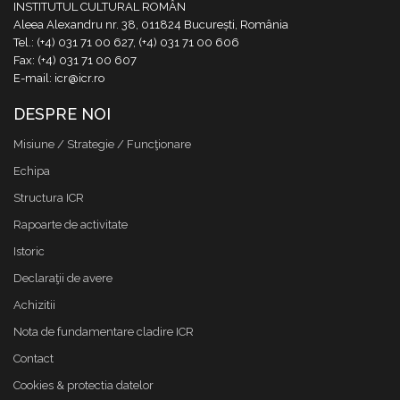
INSTITUTUL CULTURAL ROMÂN
Aleea Alexandru nr. 38, 011824 București, România
Tel.: (+4) 031 71 00 627, (+4) 031 71 00 606
Fax: (+4) 031 71 00 607
E-mail: icr@icr.ro
DESPRE NOI
Misiune / Strategie / Funcţionare
Echipa
Structura ICR
Rapoarte de activitate
Istoric
Declaraţii de avere
Achizitii
Nota de fundamentare cladire ICR
Contact
Cookies & protectia datelor