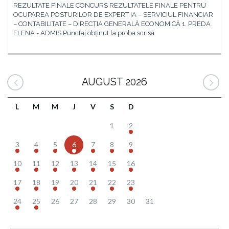
REZULTATE FINALE CONCURS REZULTATELE FINALE PENTRU
OCUPAREA POSTURILOR DE EXPERT IA – SERVICIUL FINANCIAR
– CONTABILITATE – DIRECȚIA GENERALĂ ECONOMICĂ 1. PREDA
ELENA - ADMIS Punctaj obținut la proba scrisă:
AUGUST 2026
L
M
M
J
V
S
D
1
2
3
4
5
6
7
8
9
10
11
12
13
14
15
16
17
18
19
20
21
22
23
24
25
26
27
28
29
30
31