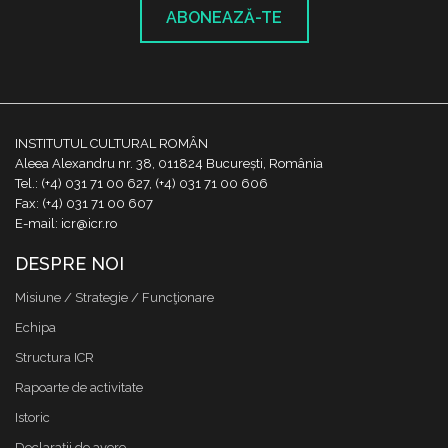
ABONEAZĂ-TE
INSTITUTUL CULTURAL ROMÂN
Aleea Alexandru nr. 38, 011824 București, România
Tel.: (+4) 031 71 00 627, (+4) 031 71 00 606
Fax: (+4) 031 71 00 607
E-mail: icr@icr.ro
DESPRE NOI
Misiune / Strategie / Funcţionare
Echipa
Structura ICR
Rapoarte de activitate
Istoric
Declaraţii de avere