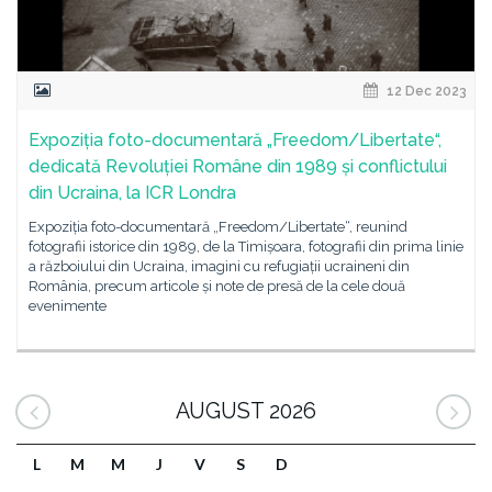
12 Dec 2023
Expoziția foto-documentară „Freedom/Libertate“,
dedicată Revoluției Române din 1989 și conflictului
din Ucraina, la ICR Londra
Expoziția foto-documentară „Freedom/Libertate“, reunind
fotografii istorice din 1989, de la Timișoara, fotografii din prima linie
a războiului din Ucraina, imagini cu refugiații ucraineni din
România, precum articole și note de presă de la cele două
evenimente
AUGUST 2026
L
M
M
J
V
S
D